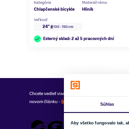
Kategória
Materiál rámu
Chlapčenské bicykle
Hliník
Veľkosť
24"
130 - 150 cm
Externý sklad: 2 až 5 pracovných dní
Chcete vedieť viac o histórií, výrobe, smerovaniu 
novom článku -
bicykle a elektrobicykle značky
Súhlas
Aby všetko fungovalo tak, a