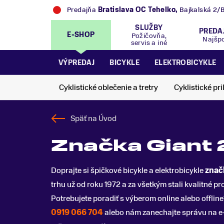
Predajňa
Bratislava OC Tehelko
,
Bajkalská 2/
SLUŽBY
PREDA
E-SHOP
Požičovňa,
Najšp
servis a iné
VÝPREDAJ
BICYKLE
ELEKTROBICYKLE
Cyklistické oblečenie a tretry
Cyklistické pri
Späť na
Úvod
Značka Giant 
Doprajte si špičkové bicykle a elektrobicykle
znač
trhu už od roku 1972 a za všetkým stali kvalitné p
Potrebujete poradiť s výberom online alebo offline
0919 066 704
alebo nám zanechajte správu na e