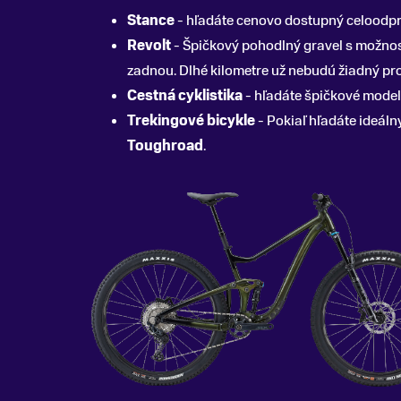
Stance
- hľadáte cenovo dostupný celoodpru
Revolt
- Špičkový pohodlný gravel s možnosť
zadnou. Dlhé kilometre už nebudú žiadný pr
Cestná cyklistika
- hľadáte špičkové model
Trekingové bicykle
- Pokiaľ hľadáte ideáln
Toughroad
.