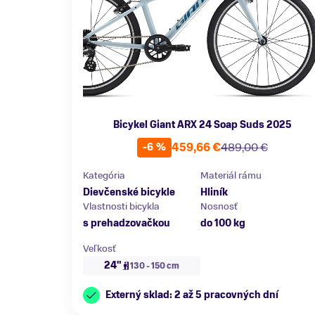
Bicykel Giant ARX 24 Soap Suds 2025
459,66 €
489,00 €
-6 %
Kategória
Materiál rámu
Dievčenské bicykle
Hliník
Vlastnosti bicykla
Nosnosť
s prehadzovačkou
do 100 kg
Veľkosť
24"
130 - 150 cm
Externý sklad: 2 až 5 pracovných dní