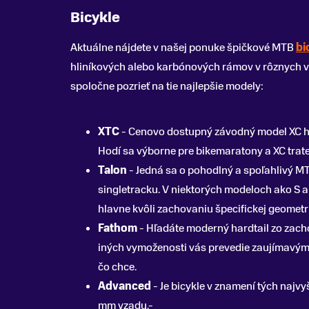
Bicykle
Aktuálne nájdete v našej ponuke špičkové MTB
bi
hliníkových alebo karbónových rámov v rôznych veľ
spoločne pozrieť na tie najlepšie modely:
XTC
- Cenovo dostupný závodný model XC har
Hodí sa výborne pre bikemaratony a XC trate
Talon
- Jedná sa o pohodlný a spoľahlivý M
singletracku. V niektorých modeloch ako S a 
hlavne kvôli zachovaniu špecifickej geometri
Fathom
- Hľadáte moderný hardtail zo zach
iných vymoženosti vás prevedie zaujímavými 
čo chce.
Advanced
- Je bicykle v znamení tých najvy
mm vzadu.-