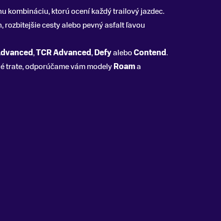
 kombináciu, ktorú ocení každý trailový jazdec.
rozbitejšie cesty alebo pevný asfalt ľavou
Advanced
,
TCR Advanced
,
Defy
alebo
Contend
.
dlhé trate, odporúčame vám modely
Roam
a