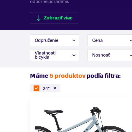
odborne poradíme.
Zobraziť viac
Odpruženie
Cena
Zobraziť menej
Vlastnosti
Nosnosť
bicykla
Máme
5 produktov
podľa filtra:
24"