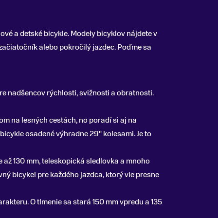
gnové a detské bicykle. Modely bicyklov nájdete v
 začiatočník alebo pokročilý jazdec. Poďme sa
 nadšencov rýchlosti, svižnosti a obratnosti.
m na lesných cestách, no poradí si aj na
 bicykle osadené výhradne 29" kolesami. Je to
ce až 130 mm, teleskopická sledlovka a mnoho
ný bicykel pre každého jazdca, ktorý vie presne
harakteru. O tlmenie sa stará 150 mm vpredu a 135