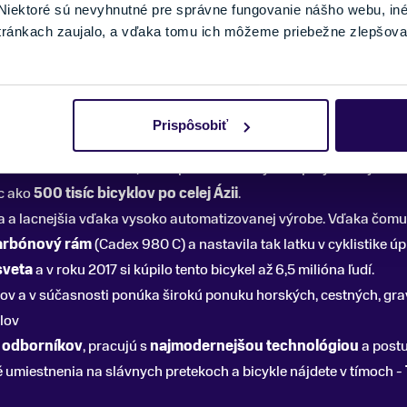
iektoré sú nevyhnutné pre správne fungovanie nášho webu, in
tránkach zaujalo, a vďaka tomu ich môžeme priebežne zlepšova
u
v roku
1972
v
Taiwane
. Liu sa obklopil špičkovým tímom odborn
Prispôsobiť
spoločnosťou
Schwinn
, ktorá pomohla vo výrobe prvých bicyklov.
c ako
500 tisíc bicyklov po celej Ázii
.
šia a lacnejšia vďaka vysoko automatizovanej výrobe. Vďaka čomu
arbónový rám
(Cadex 980 C) a nastavila tak latku v cyklistike 
sveta
a v roku 2017 si kúpilo tento bicykel až 6,5 milióna ľudí.
rov a v súčasnosti ponúka širokú ponuku horských, cestných, gra
lov
h
odborníkov
, pracujú s
najmodernejšou technológiou
a postu
umiestnenia na slávnych pretekoch a bicykle nájdete v tímoch -