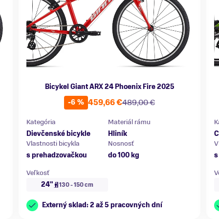
Bicykel Giant ARX 24 Phoenix Fire 2025
459,66 €
489,00 €
-6 %
Kategória
Materiál rámu
K
Dievčenské bicykle
Hliník
C
Vlastnosti bicykla
Nosnosť
V
s prehadzovačkou
do 100 kg
s
Veľkosť
V
24"
130 - 150 cm
Externý sklad: 2 až 5 pracovných dní