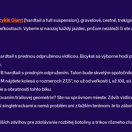
cykle Giant
(hardtail a full suspension), gravelové, cestné, treki
kostiach. Vyberie si naozaj každý jazdec, pričom nezáleží či ste
dtail s prednou odpruženou vidlicou. Bicykel sa výborne hodí pre
.
TB hardtail s predným odpružením. Talon bude skvelým spoločníko
M nájdete kolesá o rozmeroch 27,5", no už od veľkosti L až XXL sú
e a obratnosti tohto biku.
ovaním trailovej geometrie? Ste na správnom mieste. Zdvih vidli
singletrackami a nemá problém ani z ťažším terénom. Je to zábav
šších zdvihov pre zdolávanie rozbitej šotoliny a trikov rôzneho c