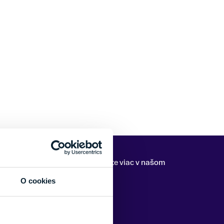
?
"Čítajte ďalej"
alebo si prečítajte viac v našom
O cookies