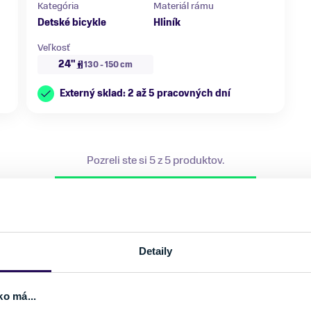
Kategória
Materiál rámu
Detské bicykle
Hliník
Veľkosť
24"
130 - 150 cm
Externý sklad: 2 až 5 pracovných dní
Pozreli ste si 5 z 5 produktov.
spoločnosti, produkcií bicyklov a e-bikov taiwanskej značky Giant
 Giant
.
Detaily
ko má...