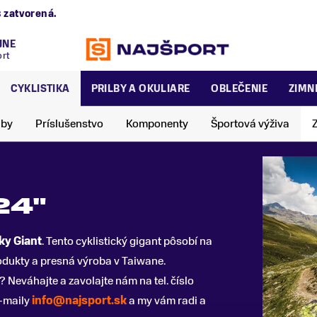
B
zatvorená.
JNE
ort
CYKLISTIKA
PRILBY A OKULIARE
OBLEČENIE
ZIMN
lby
Príslušenstvo
Komponenty
Športová výživa
24"
ky Giant
. Tento cyklistický gigant pôsobí na
rodukty a presná výroba v Taiwane.
? Neváhajte a zavolajte nám na tel. číslo
-maily
info@najsport.sk
a my vám radi a