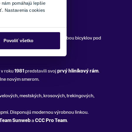
é nám pomáhajú lepšie
ť. Nastavenia cookies
íkov z celého sveta a začal s výrobou bicyklov pod
Povoliť všetko
 v roku
1981
predstavili svoj
prvý hliníkový rám
.
úplne novým smerom.
velových, mestských, krosových, trekingových,
pmi. Disponujú modernou výrobnou linkou.
Team Sunweb
a
CCC Pro Team
.