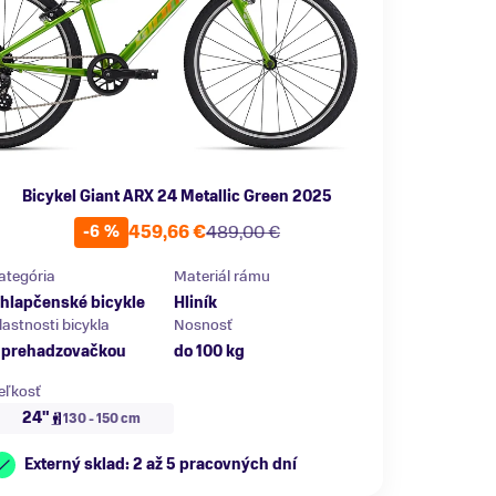
Bicykel Giant ARX 24 Metallic Green 2025
459,66 €
489,00 €
-6 %
ategória
Materiál rámu
hlapčenské bicykle
Hliník
lastnosti bicykla
Nosnosť
 prehadzovačkou
do 100 kg
eľkosť
24"
130 - 150 cm
Externý sklad: 2 až 5 pracovných dní