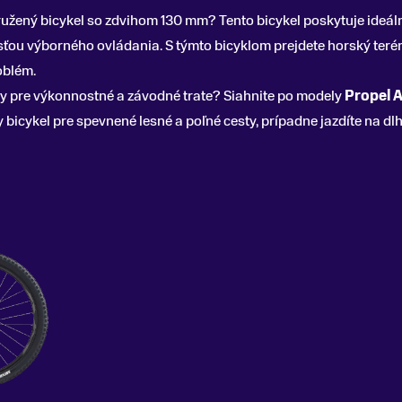
žený bicykel so zdvihom 130 mm? Tento bicykel poskytuje ideálnu
ou výborného ovládania. S týmto bicyklom prejdete horský terén, 
oblém.
y pre výkonnostné a závodné trate? Siahnite po modely
Propel 
y bicykel pre spevnené lesné a poľné cesty, prípadne jazdíte na 