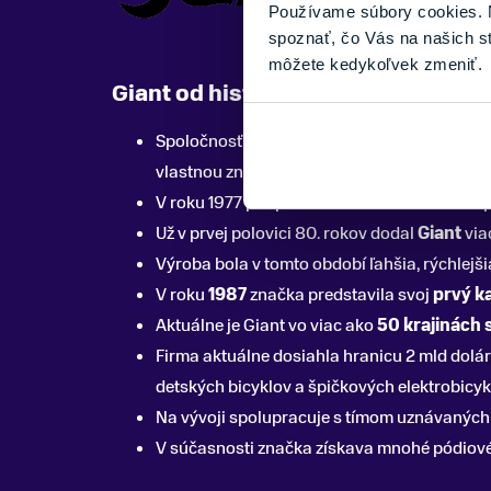
Používame súbory cookies. N
spoznať, čo Vás na našich s
môžete kedykoľvek zmeniť.
Giant od histórie po súčasnosť
Spoločnosť
Giant
založil zakladateľ
King Li
vlastnou značkou.
V roku 1977 podpísal dohodu s americkou 
Už v prvej polovici 80. rokov dodal
Giant
via
Výroba bola v tomto období ľahšia, rýchlej
V roku
1987
značka predstavila svoj
prvý k
Aktuálne je Giant vo viac ako
50 krajinách 
Firma aktuálne dosiahla hranicu 2 mld dolá
detských bicyklov a špičkových elektrobicyk
Na vývoji spolupracuje s tímom uznávanýc
V súčasnosti značka získava mnohé pódiové 