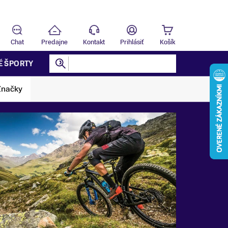
Predajňa
T
Chat
Predajne
Kontakt
Prihlásiť
Košík
É ŠPORTY
Značky