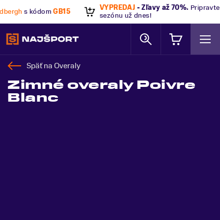
VÝPREDAJ
- Zľavy až 70%
.
Pripravte sa na letnú a zimnú
sezónu už dnes!
Späť na
Overaly
Zimné overaly Poivre
Blanc