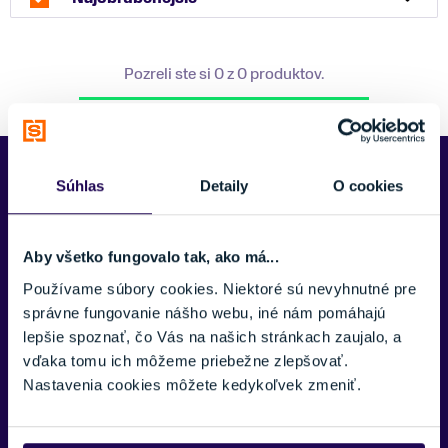
Pozreli ste si 0 z 0 produktov.
Predajne Najšport
Súhlas
Detaily
O cookies
Aby všetko fungovalo tak, ako má...
Používame súbory cookies. Niektoré sú nevyhnutné pre
správne fungovanie nášho webu, iné nám pomáhajú
lepšie spoznať, čo Vás na našich stránkach zaujalo, a
vďaka tomu ich môžeme priebežne zlepšovať.
Nastavenia cookies môžete kedykoľvek zmeniť.
Kubínska hoľa