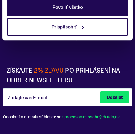
Trenčín
Povoliť všetko
Prispôsobiť
Bratislava - OC Tehelko
Trek Flagship Store Bratislava
ZÍSKAJTE
2% ZĽAVU
PO PRIHLÁSENÍ NA
ODBER NEWSLETTERU
Zadajte váš E-mail
Odoslať
Odoslaním e-mailu súhlasíte so
spracovaním osobných údajov