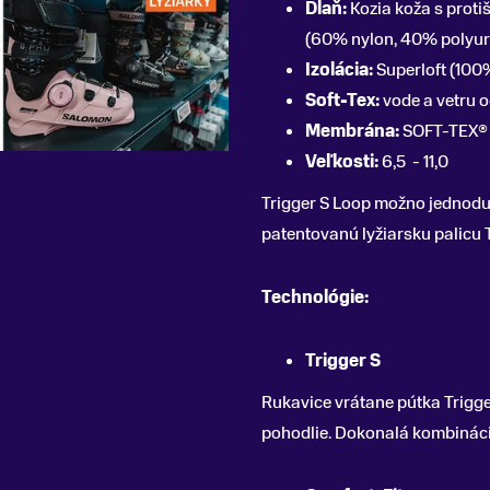
Dlaň:
Kozia koža s prot
(60% nylon, 40% polyur
Izolácia:
Superloft (100
Soft-Tex:
vode a vetru
Membrána:
SOFT-TEX® 
Veľkosti:
6,5 - 11,0
Trigger S Loop možno jednoduc
patentovanú lyžiarsku palicu T
Technológie:
Trigger S
Rukavice vrátane pútka Trigg
pohodlie. Dokonalá kombinácia