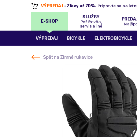
VÝPREDAJ
- Zľavy až 70%
.
Pripravte sa na let
SLUŽBY
PREDA
E-SHOP
Požičovňa,
Najšp
servis a iné
VÝPREDAJ
BICYKLE
ELEKTROBICYKLE
Späť na
Zimné rukavice