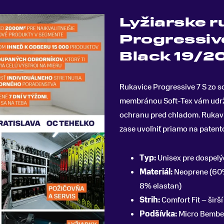
Lyžiarske r
Progressiv
Black 19/2
Rukavice Progressive 7 S zo s
membránou Soft-Tex vám udržia
ochranu pred chladom
.
Rukavi
zase uvoľniť priamo na patento
Typ:
Unisex pre dospelý
Materiál:
Neoprene (60%
8% elastan)
Strih:
Comfort Fit – širší
Podšívka:
Micro Bember