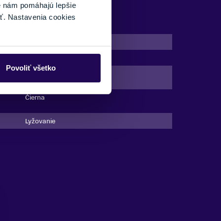
é nám pomáhajú lepšie
ť. Nastavenia cookies
Prstové
NA
Áno
Povoliť všetko
ÉMOM
Áno
Čierna
Lyžovanie