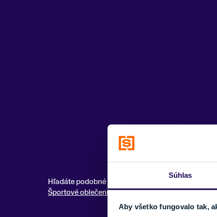
Súhlas
Hľadáte podobné modely? Pozrite si celú kategóri
Športové oblečenie
Aby všetko fungovalo tak, a