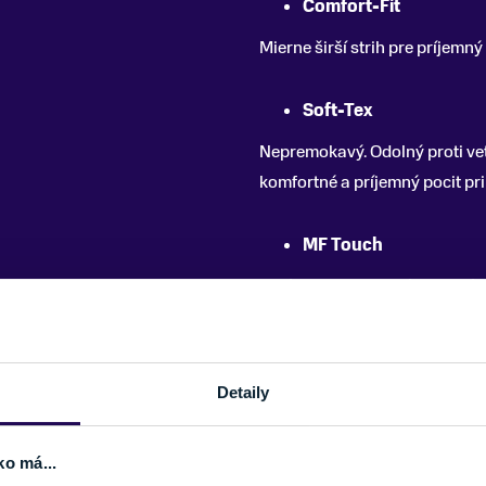
Comfort-Fit
Mierne širší strih pre príjemný 
Soft-Tex
Nepremokavý. Odolný proti ve
komfortné a príjemný pocit pri
MF Touch
Plná kontrola chytrých telefó
počasia. Špeciálne vyvinutý 
dotykových displejov, bez toho
Detaily
u
ko má...