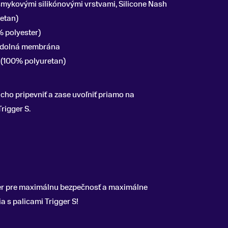
išmykovými silikónovými vrstvami,
Silicone Nash
etan)
% polyester)
 odolná membrána
(100% polyuretan)
ho pripevniť a zase uvoľniť priamo na
rigger S.
er pre maximálnu bezpečnosť a maximálne
 s palicami Trigger S!