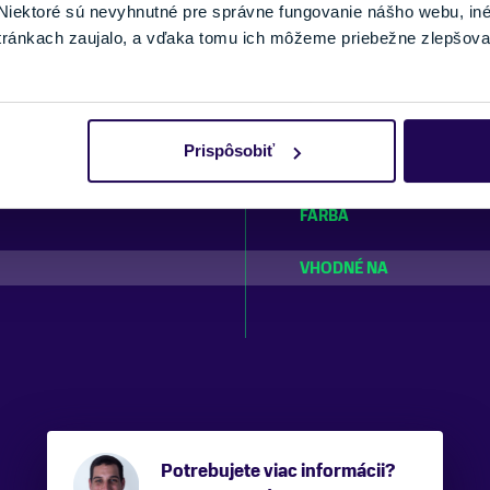
PARAMETRE
iektoré sú nevyhnutné pre správne fungovanie nášho webu, in
tránkach zaujalo, a vďaka tomu ich môžeme priebežne zlepšova
TYP RUKAVÍC
NEPREMOKAVÁ MEMBRÁ
Prispôsobiť
KOMPATIBILNÉ SO SYST
LEKI TRIGGER S™
FARBA
VHODNÉ NA
Potrebujete viac informácii?