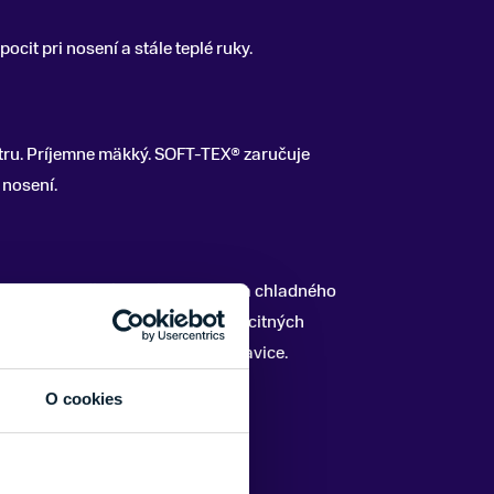
pocit pri nosení a stále teplé ruky.
tru. Príjemne mäkký. SOFT-TEX® zaručuje
 nosení.
nov a navigačných prístrojov aj za chladného
materiál umožňuje ovládanie kapacitných
 aby ste si museli dávať dole rukavice.
O cookies