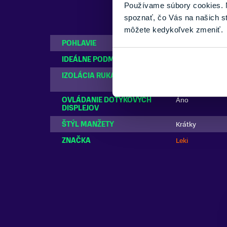
Používame súbory cookies. N
spoznať, čo Vás na našich s
môžete kedykoľvek zmeniť.
POHLAVIE
Dámske, Pánske
IDEÁLNE PODMIENKY
hrubé
IZOLÁCIA RUKAVÍC
Syntetická
OVLÁDANIE DOTYKOVÝCH
Áno
DISPLEJOV
ŠTÝL MANŽETY
Krátky
ZNAČKA
Leki