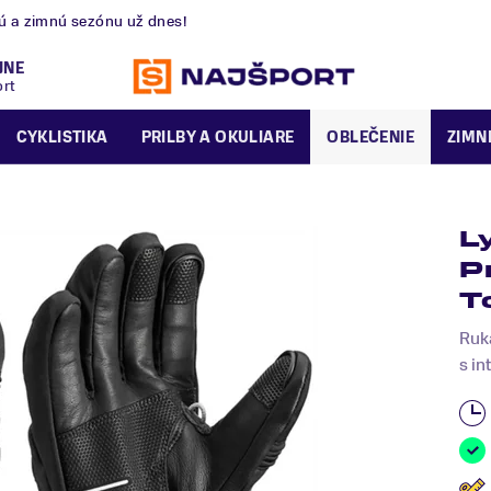
nú a zimnú sezónu už dnes!
JNE
ort
CYKLISTIKA
PRILBY A OKULIARE
OBLEČENIE
ZIMN
L
P
T
Ruka
s i