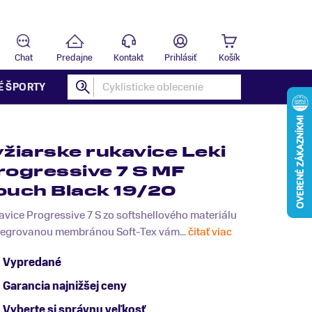
Predajňa
B
Chat
Predajne
Kontakt
Prihlásiť
Košík
É ŠPORTY
yžiarske rukavice Leki
rogressive 7 S MF
ouch Black 19/20
vice Progressive 7 S zo softshellového materiálu
ntegrovanou membránou Soft-Tex vám...
čitať viac
Vypredané
Garancia najnižšej ceny
Vyberte si správnu veľkosť