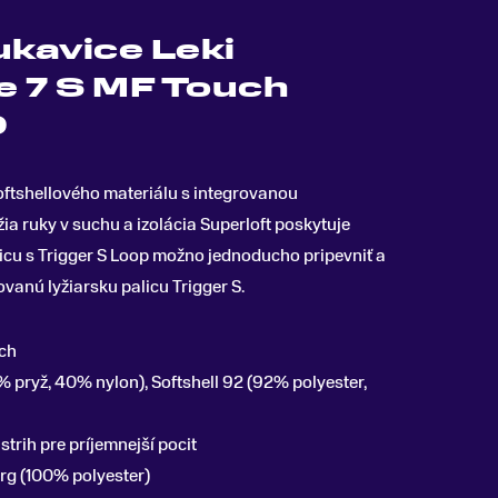
ukavice Leki
e 7 S MF Touch
0
oftshellového materiálu s integrovanou
 ruky v suchu a izolácia Superloft poskytuje
cu s Trigger S Loop možno jednoducho pripevniť a
vanú lyžiarsku palicu Trigger S.
ch
 pryž, 40% nylon), Softshell 92 (92% polyester,
 strih pre príjemnejší pocit
g (100% polyester)