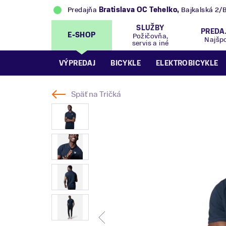
Predajňa
Bratislava OC Tehelko
,
Bajkalská 2/
SLUŽBY
PREDA
E-SHOP
Požičovňa,
Najšp
servis a iné
VÝPREDAJ
BICYKLE
ELEKTROBICYKLE
Späť na
Tričká