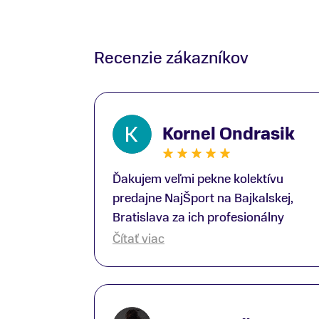
Recenzie zákazníkov
Kornel Ondrasik
Ďakujem veľmi pekne kolektívu
predajne NajŠport na Bajkalskej,
Bratislava za ich profesionálny
prístup k zákazníkom; Zvlášť
Čítať viac
ďakujem špecialistovi Martinovi
Gunišovi za jeho odbornú pomoc pri
kúpe nových lyží a lyžiarskej obuvi,
ako aj prilby.. všetko značka Atomic;