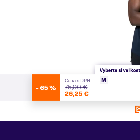
Vyberte si veľkos
M
Cena s DPH
75,00 €
-
65 %
26,25 €