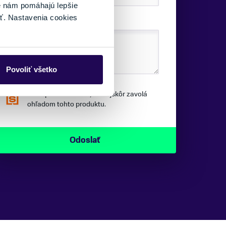
é nám pomáhajú lepšie
ť. Nastavenia cookies
SPRÁVA:
Povoliť všetko
Náš špecialista vám, čo najskôr zavolá
ohľadom tohto produktu.