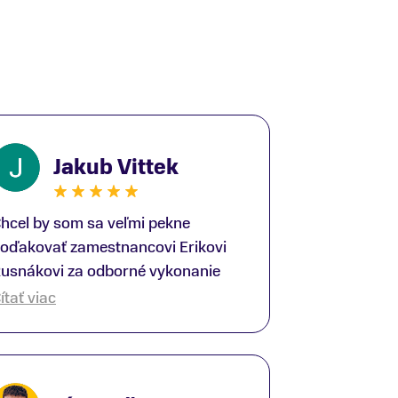
Jakub Vittek
hcel by som sa veľmi pekne
oďakovať zamestnancovi Erikovi
usnákovi za odborné vykonanie
ike-fittingu. Je to super človek na
ítať viac
právnom mieste a veľký odborník.
šetko patrične vysvetlil do detailov
 lajckou rečou. Na všetky moje
tázky odpovedal bez zaváhania.