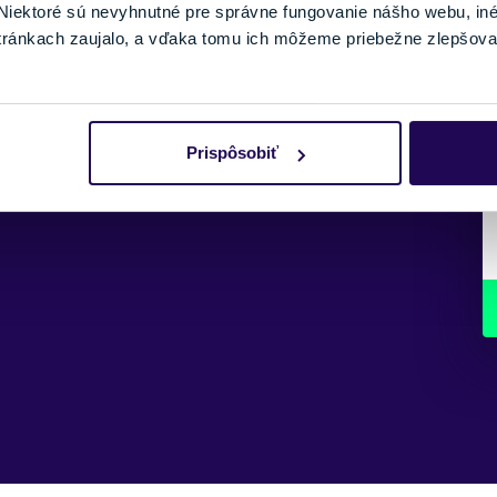
iektoré sú nevyhnutné pre správne fungovanie nášho webu, in
tránkach zaujalo, a vďaka tomu ich môžeme priebežne zlepšova
Prispôsobiť