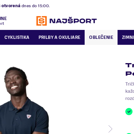
B
otvorená
dnes do 15:00.
JNE
ort
CYKLISTIKA
PRILBY A OKULIARE
OBLEČENIE
ZIMN
T
P
Trič
každ
rozd