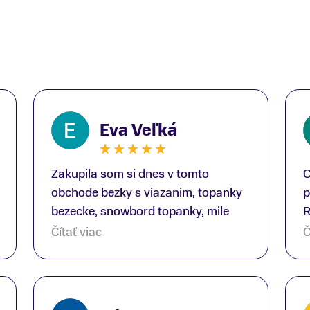
Eva Veľká
Zakupila som si dnes v tomto
C
obchode bezky s viazanim, topanky
p
bezecke, snowbord topanky, mile
R
prekvapenie ako Peter, ktory nas
b
Čítať viac
Č
obsluhoval mal prehlad, poradil nam
s
super. Za mna velmi mila obsluha,
V
dakujeme Eva zo Serede
a
o