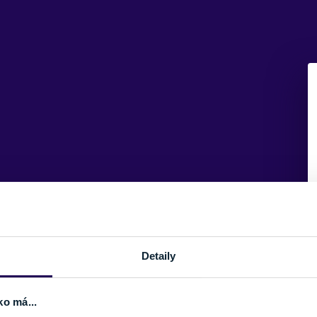
Detaily
ko má...