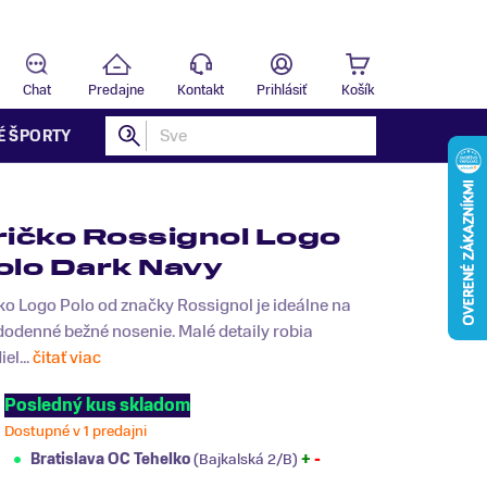
Predajňa
T
Chat
Predajne
Kontakt
Prihlásiť
Košík
É ŠPORTY
ričko Rossignol Logo
olo Dark Navy
ko Logo Polo od značky Rossignol je ideálne na
odenné bežné nosenie. Malé detaily robia
iel...
čitať viac
Posledný kus skladom
Dostupné v 1 predajni
Bratislava OC Tehelko
(Bajkalská 2/B)
+
-