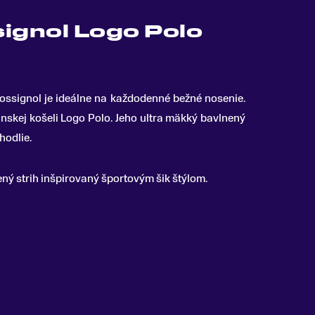
signol Logo Polo
ossignol je ideálne na každodenné bežné nosenie
.
pánskej košeli Logo Polo. Jeho ultra mäkký bavlnený
hodlie.
ený strih inšpirovaný športovým šik štýlom.