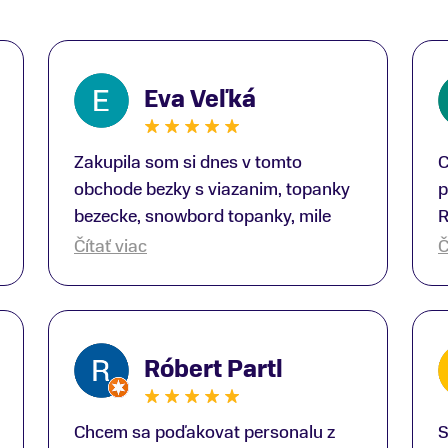
Eva Veľká
Zakupila som si dnes v tomto
C
obchode bezky s viazanim, topanky
p
bezecke, snowbord topanky, mile
R
prekvapenie ako Peter, ktory nas
b
Čítať viac
Č
obsluhoval mal prehlad, poradil nam
s
super. Za mna velmi mila obsluha,
V
dakujeme Eva zo Serede
a
o
Róbert Partl
E
Chcem sa poďakovat personalu z
S