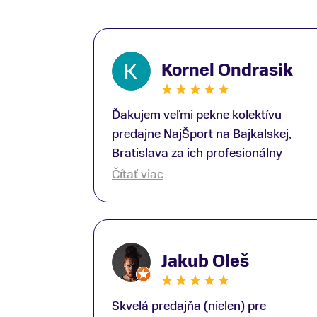
Kornel Ondrasik
Ďakujem veľmi pekne kolektívu
predajne NajŠport na Bajkalskej,
Bratislava za ich profesionálny
prístup k zákazníkom; Zvlášť
Čítať viac
ďakujem špecialistovi Martinovi
Gunišovi za jeho odbornú pomoc pri
kúpe nových lyží a lyžiarskej obuvi,
ako aj prilby.. všetko značka Atomic;
Jakub Oleš
Pán Martin Guniš mi svojou
odbornosťou otvoril nové obzory a
dozvedel som sa, vďaka jeho
Skvelá predajňa (nielen) pre