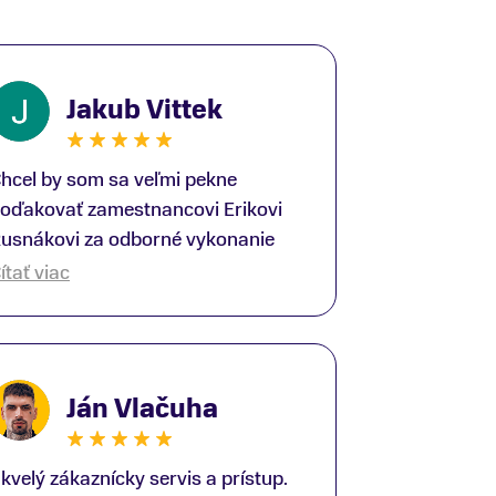
Jakub Vittek
hcel by som sa veľmi pekne
oďakovať zamestnancovi Erikovi
usnákovi za odborné vykonanie
ike-fittingu. Je to super človek na
ítať viac
právnom mieste a veľký odborník.
šetko patrične vysvetlil do detailov
 lajckou rečou. Na všetky moje
tázky odpovedal bez zaváhania.
Ján Vlačuha
šte raz ďakujem.
kvelý zákaznícky servis a prístup.