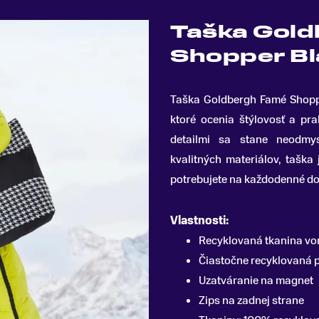
Taška Gol
Shopper Bl
Taška Goldbergh Famé Shopp
ktoré ocenia štýlovosť a pra
detailmi sa stane neodmys
kvalitných materiálov, taška
potrebujete na každodenné do
Vlastnosti:
Recyklovaná tkanina vo
Čiastočne recyklovaná 
Uzatváranie na magnet
Zips na zadnej strane