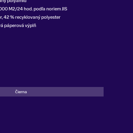
aný polyamid
00 M2/24 hod. podľa noriem JIS
r, 42 % recyklovaný polyester
vá páperová výplň
Čierna