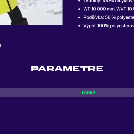
Tkaniny: 100% recyklov
WP 10 000 mm, WVP 10 0
Podšívka: 58 % polyeste
Výplň: 100% polyestero
u
PARAMETRE
FARBA