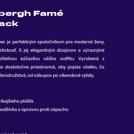
dbergh Famé
ack
er je perfektným spoločníkom pre moderné ženy,
ktickosť
.
S jej elegantným dizajnom a výraznými
liteľnou súčasťou vášho outfitu. Vyrobená z
 je dostatočne priestranná, aby pojala všetko, čo
brodružstvá, od nákupov po víkendové výlety.
nkajšieho plášťa
podšívka s úpravou proti zápachu