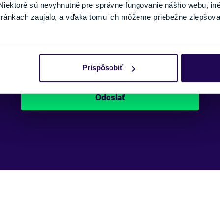
iektoré sú nevyhnutné pre správne fungovanie nášho webu, in
tránkach zaujalo, a vďaka tomu ich môžeme priebežne zlepšova
Náš špecialista vám, čo najskôr zavolá
ohľadom tohto produktu.
Prispôsobiť