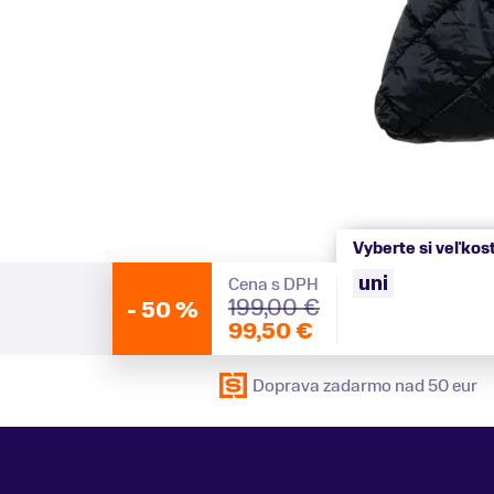
Vyberte si veľkos
uni
Cena s DPH
199,00 €
-
50 %
99,50 €
Doprava zadarmo nad 50 eur