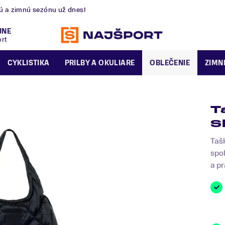
nú a zimnú sezónu už dnes!
JNE
ort
CYKLISTIKA
PRILBY A OKULIARE
OBLEČENIE
ZIMN
T
S
Taš
spol
a pr