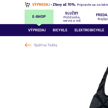
VÝPREDAJ
- Zľavy až 70%
.
Pripravte sa na let
SLUŽBY
PREDA
E-SHOP
Požičovňa,
Najšp
servis a iné
VÝPREDAJ
BICYKLE
ELEKTROBICYKLE
Späť na
Tašky