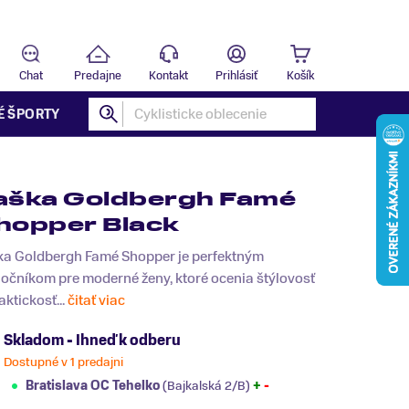
Predajňa
B
Chat
Predajne
Kontakt
Prihlásiť
Košík
É ŠPORTY
aška Goldbergh Famé
hopper Black
ka Goldbergh Famé Shopper je perfektným
očníkom pre moderné ženy, ktoré ocenia štýlovosť
aktickosť...
čitať viac
Skladom - Ihneď k odberu
Dostupné v 1 predajni
Bratislava OC Tehelko
(Bajkalská 2/B)
+
-