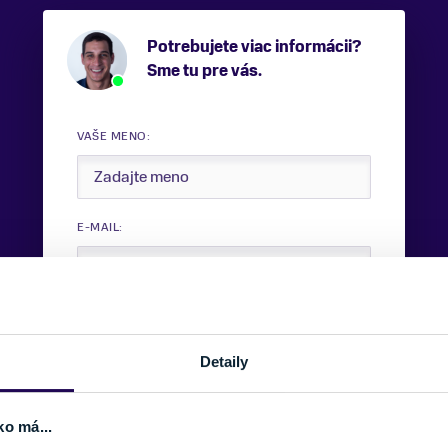
Potrebujete viac informácii?
Sme tu pre vás.
VAŠE MENO:
E-MAIL:
TELEFÓNNE ČÍSLO:
Detaily
SPRÁVA:
ko má...