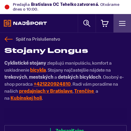
Predajňa
Bratislava OC Tehelko
zatvorená.
Otvárame
dnes o 10:00.
Späť na
Príslušenstvo
Stojany Longus
Cyklistické stojany
zlepšujú manipuláciu, komfort a
uskladnenie
bicykla
. Stojany najčastejšie nájdete na
trekových
,
mestských
a
detských bicykloch
. Osobný e-
shop poradca
+421220924810
. Radi vám poradíme na
našich
predajniach v Bratislave
,
Trenčíne
a
na
Kubínskej holi
.
Zobraziť menej