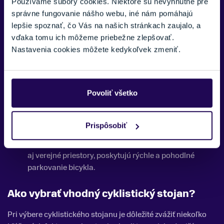
Používame súbory cookies. Niektoré sú nevyhnutné pre
Cyklistické stojany BBB
- BBB ponúka vysoko
správne fungovanie nášho webu, iné nám pomáhajú
kvalitné cyklistické stojany navrhnuté pre efektívne a
lepšie spoznať, čo Vás na našich stránkach zaujalo, a
bezpečné ukladanie bicyklov. Charakterizuje ich
vďaka tomu ich môžeme priebežne zlepšovať.
odolná konštrukcia a jednoduchá obsluha, čo ich robí
Nastavenia cookies môžete kedykoľvek zmeniť.
ideálnymi pre domáce aj komerčné použitie. Stojany
BBB sú kompatibilné s rôznymi typmi bicyklov, čím
zabezpečujú univerzálnosť a praktickosť.
Povoliť všetko
Cyklistické stojany Bontrager
- Bontrager ponúka
širokú škálu cyklistických stojanov, ktoré sú navrhnuté
pre bezpečné a stabilné uloženie bicyklov. Ich stojany
Prispôsobiť
sú robustné, odolné voči poveternostným vplyvom a
majú moderný dizajn. Sú ideálne pre domáce použitie
aj verejné priestory, poskytujú rýchle a pohodlné
parkovanie bicykla.
Ako vybrať vhodný cyklistický stojan?
Pri výbere cyklistického stojanu je dôležité zvážiť niekoľko