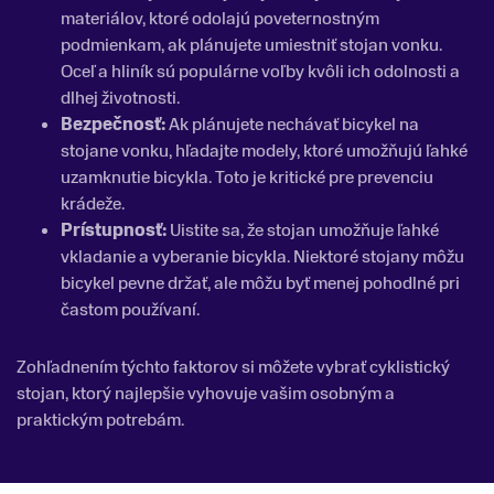
materiálov, ktoré odolajú poveternostným
podmienkam, ak plánujete umiestniť stojan vonku.
Oceľ a hliník sú populárne voľby kvôli ich odolnosti a
dlhej životnosti.
Bezpečnosť:
Ak plánujete nechávať bicykel na
stojane vonku, hľadajte modely, ktoré umožňujú ľahké
uzamknutie bicykla. Toto je kritické pre prevenciu
krádeže.
Prístupnosť:
Uistite sa, že stojan umožňuje ľahké
vkladanie a vyberanie bicykla. Niektoré stojany môžu
bicykel pevne držať, ale môžu byť menej pohodlné pri
častom používaní.
Zohľadnením týchto faktorov si môžete vybrať cyklistický
stojan, ktorý najlepšie vyhovuje vašim osobným a
praktickým potrebám.