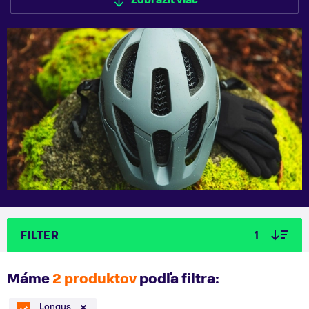
Zobraziť viac
FILTER
1
Máme
2 produktov
podľa filtra:
Longus