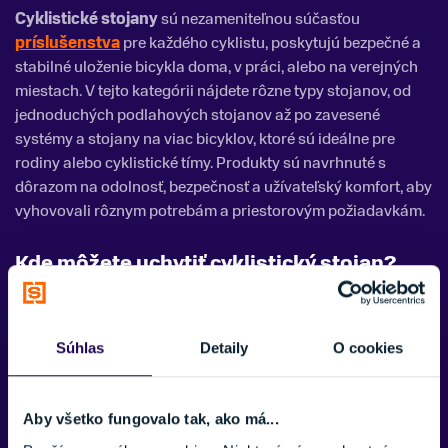
Cyklistické stojany
sú nezameniteľnou súčasťou
príslušenstva
pre každého cyklistu, poskytujú bezpečné a
stabilné uloženie bicykla doma, v práci, alebo na verejných
miestach. V tejto kategórii nájdete rôzne typy stojanov, od
jednoduchých podlahových stojanov až po zavesené
systémy a stojany na viac bicyklov, ktoré sú ideálne pre
rodiny alebo cyklistické tímy. Produkty sú navrhnuté s
dôrazom na odolnosť, bezpečnosť a užívateľský komfort, aby
vyhovovali rôznym potrebám a priestorovým požiadavkám.
Kde môžete uchytiť cyklistický stojan?
Cyklistické stojany
sa montujú na zadnú stavbu alebo
priamo na kostru (rám) bicykla so špeciálnymi úchytmi.
Súhlas
Detaily
O cookies
Niektoré stojany majú nastaviteľnú veľkosť s integrovaným
uchytením.
Aby všetko fungovalo tak, ako má...
Cyklistické stojany - Top výrobcovia