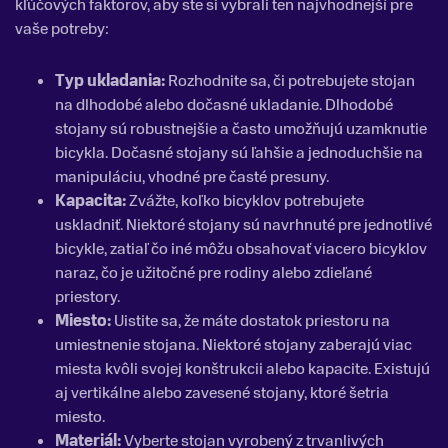
kľúčových faktorov, aby ste si vybrali ten najvhodnejší pre
vaše potreby:
Typ ukladania:
Rozhodnite sa, či potrebujete stojan
na dlhodobé alebo dočasné ukladanie. Dlhodobé
stojany sú robustnejšie a často umožňujú uzamknutie
bicykla. Dočasné stojany sú ľahšie a jednoduchšie na
manipuláciu, vhodné pre časté presuny.
Kapacita:
Zvážte, koľko bicyklov potrebujete
uskladniť. Niektoré stojany sú navrhnuté pre jednotlivé
bicykle, zatiaľ čo iné môžu obsahovať viacero bicyklov
naraz, čo je užitočné pre rodiny alebo zdieľané
priestory.
Miesto:
Uistite sa, že máte dostatok priestoru na
umiestnenie stojana. Niektoré stojany zaberajú viac
miesta kvôli svojej konštrukcii alebo kapacite. Existujú
aj vertikálne alebo zavesené stojany, ktoré šetria
miesto.
Materiál:
Vyberte stojan vyrobený z trvanlivých