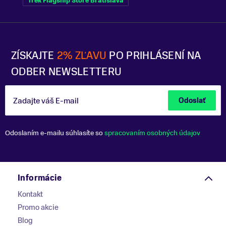
Trek Flagship Store Bratislava
ZÍSKAJTE
2% ZĽAVU
PO PRIHLÁSENÍ NA
ODBER NEWSLETTERU
Zadajte váš E-mail
Odoslať
Odoslaním e-mailu súhlasíte so
spracovaním osobných údajov
Informácie
Kontakt
Promo akcie
Blog