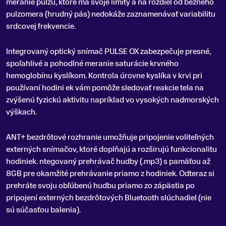
meranie pulzu, ktoré má svoje limity a na rozdiel od bežného
pulzomera (hrudný pás) nedokáže zaznamenávať variabilitu
srdcovej frekvencie.
Integrovaný optický snímač PULSE OX zabezpečuje presné,
spoľahlivé a pohodlné meranie saturácie krvného
hemoglobínu kyslíkom. Kontrola úrovne kyslíka v krvi pri
používaní hodini ek vám pomôže sledovať reakcie tela na
zvýšenú fyzickú aktivitu napríklad vo vysokých nadmorských
výškach.
ANT+ bezdrôtové rozhranie umožňuje pripojenie voliteľných
externých snímačov, ktoré doplňajú a rozširujú funkcionalitu
hodiniek. ntegovaný prehrávač hudby (.mp3) s pamäťou až
8GB pre okamžité prehrávanie priamo z hodiniek. Odteraz si
prehráte svoju obľúbenú hudbu priamo zo zápästia po
pripojení externých bezdrôtových Bluetooth slúchadiel (nie
sú súčasťou balenia).