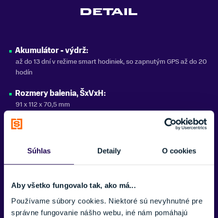
DETAIL
Akumulátor - výdrž:
až do 13 dní v režime smart hodiniek, so zapnutým GPS až do 20
hodín
Rozmery balenia, ŠxVxH:
91 x 112 x 70,5 mm
Rozmery zariadenia, ŠxVxH:
46,1 x 46,1 x 12,9 mm
Súhlas
Detaily
O cookies
Optický pulzomer / oximeter:
Áno
Aby všetko fungovalo tak, ako má...
Displej - veľkosť, ŠxV:
32,5 mm uhlopriečka
Používame súbory cookies. Niektoré sú nevyhnutné pre
správne fungovanie nášho webu, iné nám pomáhajú