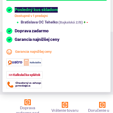
Posledný kus skladom
Dostupné v 1 predajni
Bratislava OC Tehelko
(Bajkalská 2/B)
+
-
Doprava zadarmo
Garancia najnižšej ceny
Garancia najnižšej ceny
Kalkulačka splátok
Doprava
Vrátenie tovaru
Doručenie už 