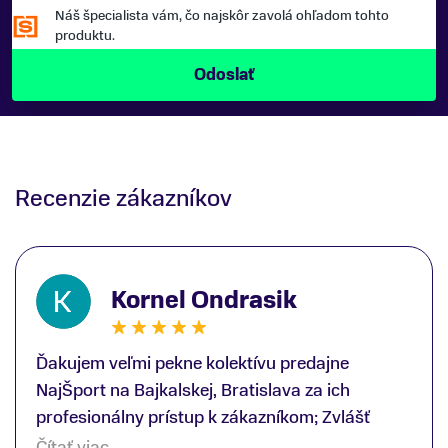
Náš špecialista vám, čo najskôr zavolá ohľadom tohto
produktu.
Recenzie zákazníkov
Kornel Ondrasik
Ďakujem veľmi pekne kolektívu predajne
NajŠport na Bajkalskej, Bratislava za ich
profesionálny prístup k zákazníkom; Zvlášť
ďakujem špecialistovi Martinovi Gunišovi za
Čítať viac