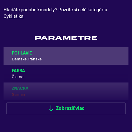
Hľadáte podobné modely? Pozrite si celú kategóriu
Cyklistika
PARAMETRE
POHLAVIE
Dámske, Pánske
FARBA
Čierna
ZNAČKA
Garmin
Zobraziť viac
Zobraziť menej