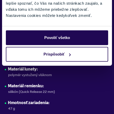
Displej - rozlíšenie, ŠxV:
lepšie spoznať, čo Vás na našich stránkach zaujalo, a
416 x 416 bodov
vďaka tomu ich môžeme priebežne zlepšovať.
Nastavenia cookies môžete kedykoľvek zmeniť.
Displej - typ:
AMOLED (Corning Gorilla Glass 3)
Dotyková obrazovka:
Povoliť všetko
Áno
Materiál sklíčka:
Prispôsobiť
Corning® Gorilla® Glass 3
Materiál lunety:
polymér vystužený vláknom
Materiál remienku:
silikón (Quick Release 22 mm)
Hmotnosť zariadenia:
47 g