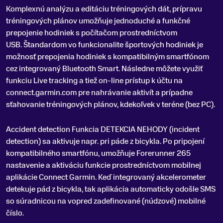
Komplexnú analýzu a editáciu tréningových dát, prípravu
tréningových plánov umožňuje jednoduché a funkčné
prepojenie hodiniek s počítačom prostredníctvom
USB. Štandardom vo funkcionalite športových hodiniek je
možnosť prepojenia hodiniek s kompatibilným smartfónom
cez integrovaný Bluetooth Smart. Následne môžete využiť
funkciu Live tracking a tiež on-line prístup k účtu na
connect.garmin.com pre nahrávanie aktivít a prípadne
sťahovanie tréningových plánov, kdekoľvek v teréne (bez PC).
Accident detection Funkcia DETEKCIA NEHODY (incident
detection) sa aktivuje napr. pri páde z bicykla. Po pripojení
kompatibilného smartfónu, umožňuje Forerunner 265
nastavenie a aktiváciu funkcie prostredníctvom mobilnej
aplikácie Connect Garmin. Keď integrovaný akcelerometer
detekuje pád z bicykla, tak aplikácia automaticky odošle SMS
so súradnicou na vopred zadefinované (núdzové) mobilné
číslo.