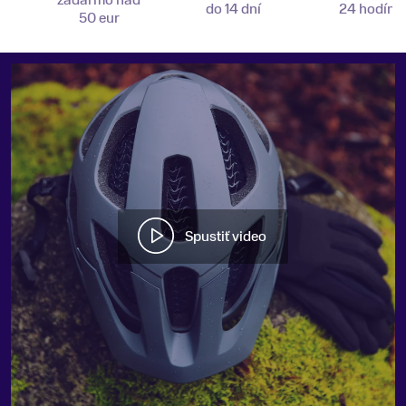
zadarmo nad
do 14 dní
24 hodín
50 eur
Spustiť video