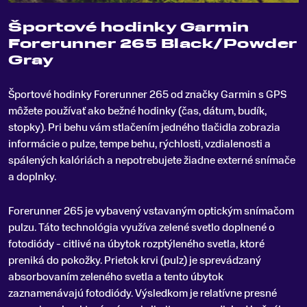
Športové hodinky Garmin
Forerunner 265 Black/Powder
Gray
Športové hodinky Forerunner 265 od značky Garmin s GPS
môžete používať ako bežné hodinky (čas, dátum, budík,
stopky)
.
Pri behu vám stlačením jedného tlačidla zobrazia
informácie o pulze, tempe behu, rýchlosti, vzdialenosti a
spálených kalóriách a nepotrebujete žiadne externé snímače
a doplnky.
Forerunner 265 je vybavený vstavaným optickým snímačom
pulzu. Táto technológia využíva zelené svetlo doplnené o
fotodiódy - citlivé na úbytok rozptýleného svetla, ktoré
preniká do pokožky. Prietok krvi (pulz) je sprevádzaný
absorbovaním zeleného svetla a tento úbytok
zaznamenávajú fotodiódy. Výsledkom je relatívne presné