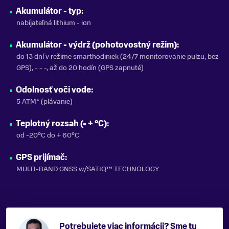
Akumulátor - typ:
nabíjateľná lithium - ion
Akumulátor - výdrž (pohotovostný režim):
do 13 dní v režime smarthodiniek (24/7 monitorovanie pulzu, bez
GPS), - - -, až do 20 hodín (GPS zapnuté)
Odolnosť voči vode:
5 ATM* (plávanie)
Teplotný rozsah (- + °C):
od -20°C do + 60°C
GPS prijímač:
MULTI-BAND GNSS w/SATIQ™ TECHNOLOGY
Potrebujete viac informácii? Sme tu