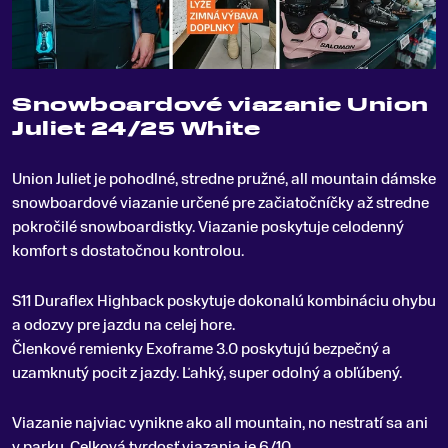
Snowboardové viazanie Union
Juliet 24/25 White
Union Juliet je pohodlné, stredne pružné, all mountain dámske
snowboardové viazanie určené pre začiatočníčky až stredne
pokročilé snowboardistky
.
Viazanie poskytuje celodenný
komfort s dostatočnou kontrolou.
S11 Duraflex Highback poskytuje dokonalú kombináciu ohybu
a odozvy pre jazdu na celej hore.
Členkové remienky Exoframe 3.0 poskytujú bezpečný a
uzamknutý pocit z jazdy. Ľahký, super odolný a obľúbený.
Viazanie najviac vynikne ako all mountain, no nestratí sa ani
v parku. Celková tvrdosť viazania je 6/10.