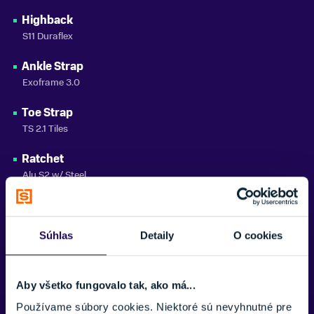
Highback
S11 Duraflex
Ankle Strap
Exoframe 3.0
Toe Strap
TS 2.1 Tiles
Ratchet
Alu S2 w/ Steel
Hardware
Oceľ triedy 8.8
Súhlas
Detaily
O cookies
Kompatibilita
4x4, 4x2, Channel
Aby všetko fungovalo tak, ako má...
Používame súbory cookies. Niektoré sú nevyhnutné pre