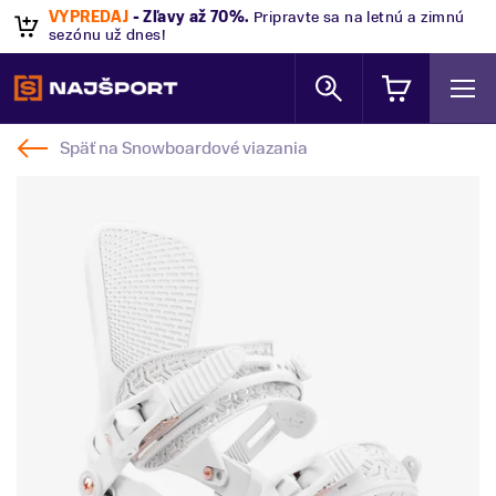
VÝPREDAJ
- Zľavy až 70%
.
Pripravte sa na letnú a zimnú
sezónu už dnes!
Späť na
Snowboardové viazania