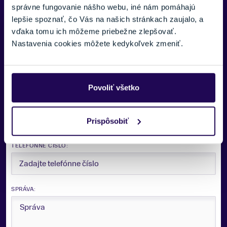
správne fungovanie nášho webu, iné nám pomáhajú
lepšie spoznať, čo Vás na našich stránkach zaujalo, a
Potrebujete viac informácii? Sme tu
vďaka tomu ich môžeme priebežne zlepšovať.
pre vás.
Nastavenia cookies môžete kedykoľvek zmeniť.
VAŠE MENO:
Povoliť všetko
E-MAIL:
Prispôsobiť
TELEFÓNNE ČÍSLO:
SPRÁVA: