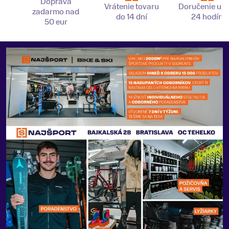
Doprava
Vrátenie tovaru
Doručenie už 
zadarmo nad
do 14 dní
24 hodín
50 eur