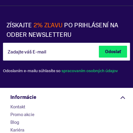
ZÍSKAJTE
2% ZĽAVU
PO PRIHLÁSENÍ NA
ODBER NEWSLETTERU
Zadajte váš E-mail
Odoslať
Odoslaním e-mailu súhlasíte so
spracovaním osobných údajov
Informácie
Kontakt
Promo akcie
Blog
Kariéra