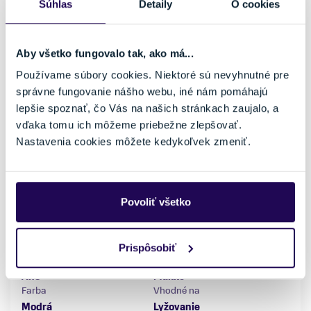
Súhlas
Detaily
O cookies
Aby všetko fungovalo tak, ako má...
Používame súbory cookies. Niektoré sú nevyhnutné pre
správne fungovanie nášho webu, iné nám pomáhajú
lepšie spoznať, čo Vás na našich stránkach zaujalo, a
vďaka tomu ich môžeme priebežne zlepšovať.
Nastavenia cookies môžete kedykoľvek zmeniť.
Lyžiarska prilba Blizzard Storm Ski Helmet Grey Metallic
Matt
26,00 €
51,99 €
-50 %
Povoliť všetko
Pohlavie
Vetranie
Dámske, Pánske
Áno
Prispôsobiť
Možnosť nastavenia veľkosti
Typ uší
Áno
Mäkké
Farba
Vhodné na
Modrá
Lyžovanie