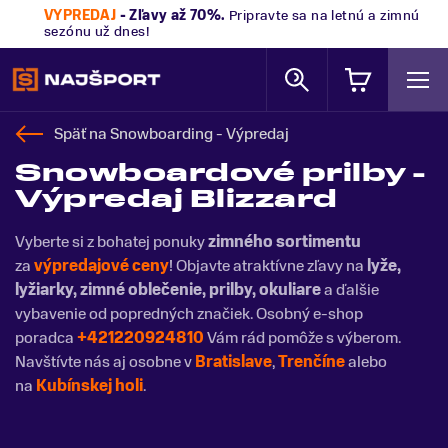
VÝPREDAJ
- Zľavy až 70%
.
Pripravte sa na letnú a zimnú
sezónu už dnes!
Späť na
Snowboarding - Výpredaj
Snowboardové prilby -
Výpredaj Blizzard
Vyberte si z bohatej ponuky
zimného sortimentu
za
výpredajové ceny
! Objavte atraktívne zľavy na
lyže,
lyžiarky, zimné
oblečenie, prilby, okuliare
a ďalšie
vybavenie od popredných značiek. Osobný e-shop
poradca
+421220924810
Vám rád pomôže s výberom.
Navštívte nás aj osobne v
Bratislave
,
Trenčíne
alebo
na
Kubínskej holi
.