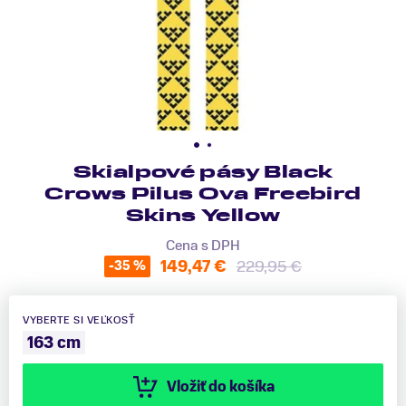
Skialpové pásy Black
Crows Pilus Ova Freebird
Skins Yellow
Cena s DPH
149,47 €
229,95 €
-35 %
VYBERTE SI VEĽKOSŤ
163 cm
Vložiť do košíka