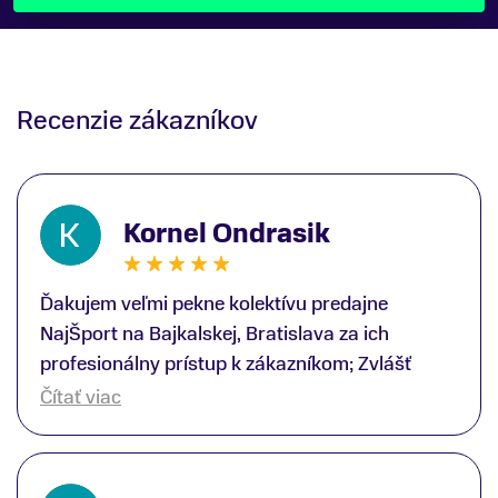
Recenzie zákazníkov
Kornel Ondrasik
Ďakujem veľmi pekne kolektívu predajne
NajŠport na Bajkalskej, Bratislava za ich
profesionálny prístup k zákazníkom; Zvlášť
ďakujem špecialistovi Martinovi Gunišovi za
Čítať viac
jeho odbornú pomoc pri kúpe nových lyží a
lyžiarskej obuvi, ako aj prilby.. všetko značka
Atomic; Pán Martin Guniš mi svojou