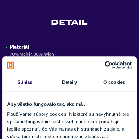
DETAIL
Materiál
70% mohér, 30% nylon
Úprava
hydrofóbna bez použitia PFC
Súhlas
Detaily
O cookies
Aby všetko fungovalo tak, ako má...
Potrebujete viac informácii? Sme tu
Používame súbory cookies. Niektoré sú nevyhnutné pre
pre vás.
správne fungovanie nášho webu, iné nám pomáhajú
lepšie spoznať, čo Vás na našich stránkach zaujalo, a
VAŠE MENO:
vďaka tomu ich môžeme priebežne zlepšovať.