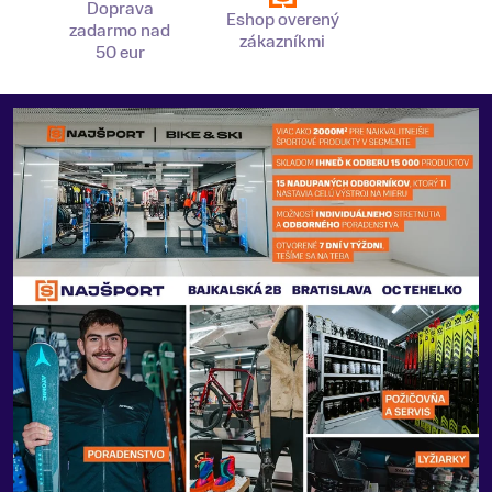
Doprava
Eshop overený
zadarmo nad
zákazníkmi
50 eur