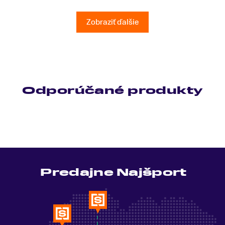
všetky moje otázky odpovedal bez zaváhania.
Ešte raz ďakujem.
Zobraziť ďalšie
Odporúčané produkty
Predajne Najšport