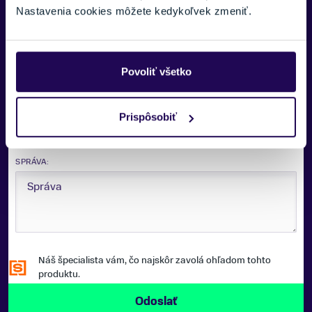
Nastavenia cookies môžete kedykoľvek zmeniť.
E-MAIL:
Povoliť všetko
TELEFÓNNE ČÍSLO:
Zobraziť viac
Prispôsobiť
SPRÁVA:
Náš špecialista vám, čo najskôr zavolá ohľadom tohto
produktu.