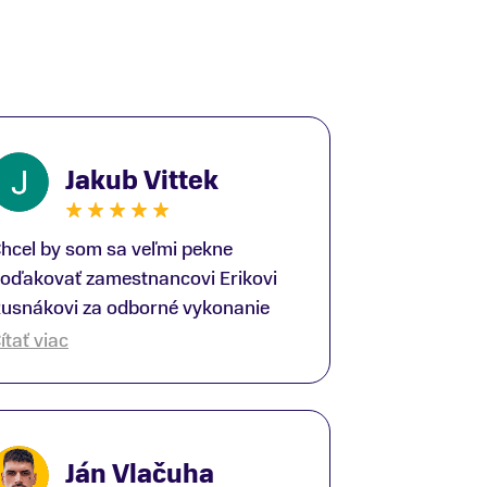
Jakub Vittek
hcel by som sa veľmi pekne
oďakovať zamestnancovi Erikovi
usnákovi za odborné vykonanie
ike-fittingu. Je to super človek na
ítať viac
právnom mieste a veľký odborník.
šetko patrične vysvetlil do detailov
 lajckou rečou. Na všetky moje
tázky odpovedal bez zaváhania.
Ján Vlačuha
šte raz ďakujem.