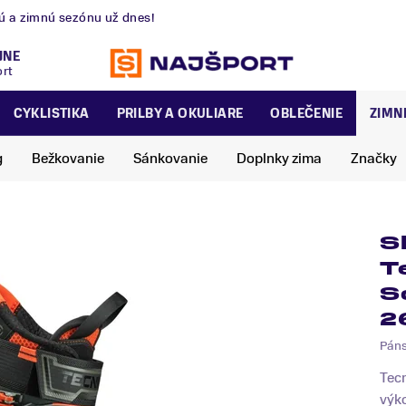
nú a zimnú sezónu už dnes!
JNE
ort
CYKLISTIKA
PRILBY A OKULIARE
OBLEČENIE
ZIMN
g
Bežkovanie
Sánkovanie
Doplnky zima
Značky
S
T
S
2
Pán
Tec
výk