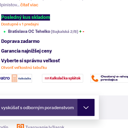
lpinistov...
čitať viac
Posledný kus skladom
Dostupné v 1 predajni
Bratislava OC Tehelko
(Bajkalská 2/B)
+
-
Doprava zadarmo
Garancia najnižšej ceny
Vyberte si správnu veľkosť
Otvoriť veľkostnú tabuľku
Kalkulačka splátok
a vyskúšať s odborným poradenstvom
odín
Tvarovanie lyžiarok