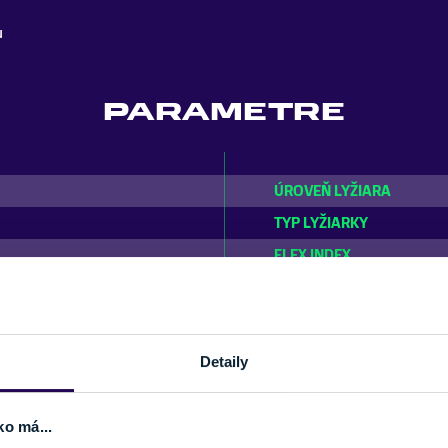
u
PARAMETRE
ÚROVEŇ LYŽIARA
TYP LYŽIARKY
FLEX INDEX
SEZÓNA
Detaily
DETAIL
ko má...