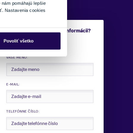
é nám pomáhajú lepšie
ť. Nastavenia cookies
Potrebujete viac informácii?
Sme tu pre vás.
Povoliť všetko
VAŠE MENO:
E-MAIL:
TELEFÓNNE ČÍSLO: