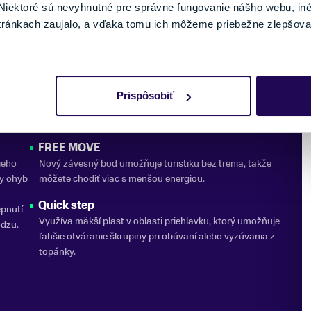
iektoré sú nevyhnutné pre správne fungovanie nášho webu, in
tránkach zaujalo, a vďaka tomu ich môžeme priebežne zlepšova
POWER FRAME
 To
Vďaka škrupine Grilamid sú Zero G Tour Pro silné,
alení.
výkonné a hladké pri lyžovaní. Konštrukcia Power Frame
é
zvyšuje tuhosť a torznú odolnosť, čo umožňuje znížiť
hrúbku škrupiny bez straty výkonu. Nový Zero G Tour Pro
Prispôsobiť
tvar
ponúka o 10 % väčší rozsah pohybu v porovnaní s
predchádzajúcim vydaním.
FREE MOVE
ieho
Nový závesný bod umožňuje turistiku bez trenia, takže
ny ohyb
môžete chodiť viac s menšou energiou.
Quick step
pnutí
Využíva mäkší plast v oblasti priehlavku, ktorý umožňuje
ôdzu.
ľahšie otváranie škrupiny pri obúvaní alebo vyzúvania z
topánky.