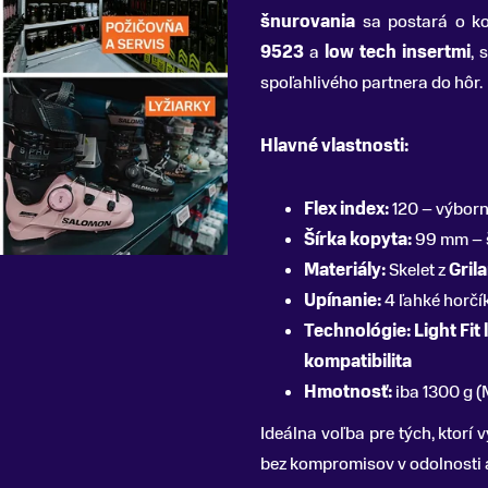
šnurovania
sa postará o ko
9523
a
low tech insertmi
, 
spoľahlivého partnera do hôr.
Hlavné vlastnosti:
Flex index:
120 – výborn
Šírka kopyta:
99 mm – šp
Materiály:
Skelet z
Gril
Upínanie:
4 ľahké horčí
Technológie:
Light Fit
kompatibilita
Hmotnosť:
iba 1300 g (
Ideálna voľba pre tých, ktorí
bez kompromisov v odolnosti 