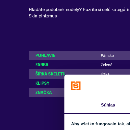
Hľadáte podobné modely? Pozrite si celú kategóri
Skialpinizmus
POHLAVIE
Pánske
FARBA
Zelená
ŠÍRKA SKELETU
Úzka
KLIPSY
4 klipsy
ZNAČKA
Tecnica
Súhlas
Aby všetko fungovalo tak, a