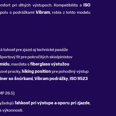
mfort pri dlhých výstupoch. Kompatibilita s
ISO
spolu s podrážkami
Vibram
, robia z tohto modelu
á tuhosť pre zjazd aj technické pasáže
ortový fit pre pokročilých skialpinistov
amidu
, manžeta s
fiberglass výstužou
kové pracky,
hiking position
pre pohodlný výstup
 liner so šnúrkami
,
Vibram podrážky
,
ISO 9523
MP 26.5)
 vyžadujú
ľahkosť pri výstupe a oporu pri zjazde
,
a výkonnosti.