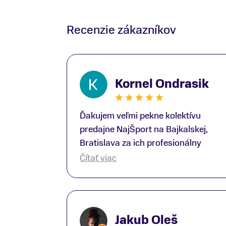
Recenzie zákazníkov
Kornel Ondrasik
Ďakujem veľmi pekne kolektívu
predajne NajŠport na Bajkalskej,
Bratislava za ich profesionálny
prístup k zákazníkom; Zvlášť
Čítať viac
ďakujem špecialistovi Martinovi
Gunišovi za jeho odbornú pomoc pri
kúpe nových lyží a lyžiarskej obuvi,
ako aj prilby.. všetko značka Atomic;
Jakub Oleš
Pán Martin Guniš mi svojou