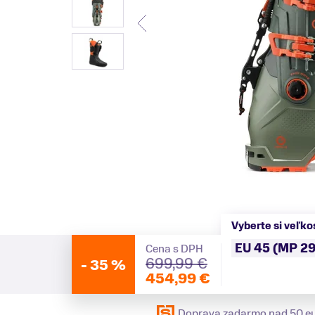
Vyberte si veľko
EU 45 (MP 29
Cena s DPH
699,99 €
-
35 %
454,99 €
Doprava zadarmo nad 50 e