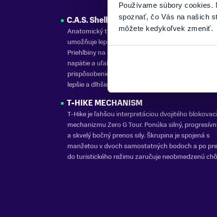
Používame súbory cookies. N
spoznať, čo Vás na našich s
C.A.S. Shell
môžete kedykoľvek zmeniť.
Anatomický tvar, ktorý zodpovedá tvaru chodidla.
umožňuje lepšie počiatočné prispôsobenie po rozb
Priehlbiny na škrupine ponúkajú menšie povrchov
napätie a uľahčujú zahrievanie, čo uľahčuje
prispôsobenie škrupiny. Škrupina si zachová nový 
lepšie a dlhšie.
T-HIKE MECHANISM
T-Hike je ľahšou interpretáciou dvojitého blokovac
mechanizmu Zero G Tour. Ponúka silný, progresív
a skvelý bočný prenos sily. Škrupina je spojená s
manžetou v dvoch samostatných bodoch a po pre
do turistického režimu zaručuje neobmedzenú ch