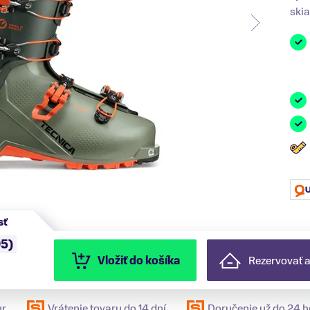
skia
sť
5)
Vložiť do košíka
Rezervovať 
ur
Vrátenie tovaru do 14 dní
Doručenie už do 24 h