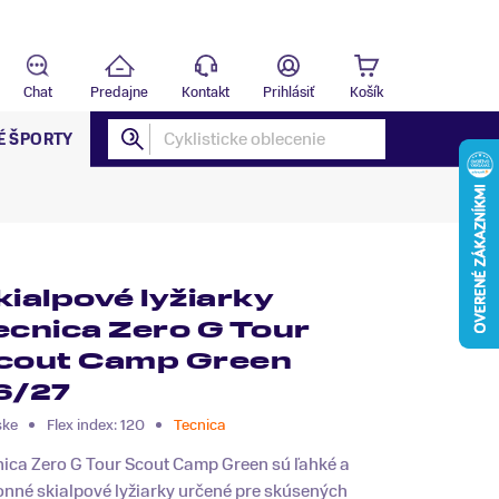
Predajňa
B
Chat
Predajne
Kontakt
Prihlásiť
Košík
É ŠPORTY
kialpové lyžiarky
ecnica Zero G Tour
cout Camp Green
6/27
ske
Flex index: 120
Tecnica
nica Zero G Tour Scout Camp Green sú ľahké a
onné skialpové lyžiarky určené pre skúsených