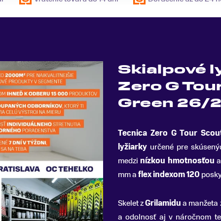
Skialpové l
Zero G Tou
Green 26/
Tecnica Zero G Tour Sco
lyžiarky
určené pre skúsených
medzi
nízkou hmotnosťou
mm a
flex indexom 120
posky
Skelet z
Grilamidu
a manžeta 
a odolnosť aj v náročnom t