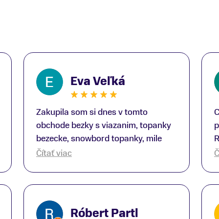
Eva Veľká
Zakupila som si dnes v tomto
C
obchode bezky s viazanim, topanky
p
bezecke, snowbord topanky, mile
R
prekvapenie ako Peter, ktory nas
b
Čítať viac
Č
obsluhoval mal prehlad, poradil nam
s
super. Za mna velmi mila obsluha,
V
dakujeme Eva zo Serede
a
o
Róbert Partl
E