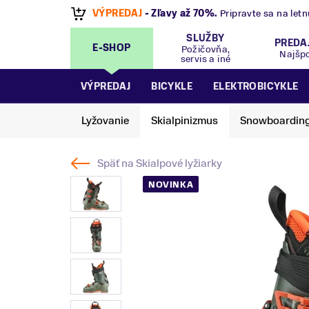
VÝPREDAJ
- Zľavy až 70%
.
Pripravte sa na let
SLUŽBY
PREDA
E-SHOP
Požičovňa,
Najšp
servis a iné
VÝPREDAJ
BICYKLE
ELEKTROBICYKLE
Lyžovanie
Skialpinizmus
Snowboardin
Späť na
Skialpové lyžiarky
NOVINKA