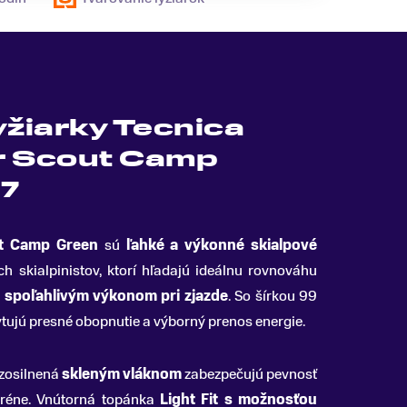
yžiarky Tecnica
r Scout Camp
27
ut Camp Green
sú
ľahké a výkonné skialpové
 skialpinistov, ktorí hľadajú ideálnu rovnováhu
a
spoľahlivým výkonom pri zjazde
.
So šírkou 99
tujú presné obopnutie a výborný prenos energie.
zosilnená
skleným vláknom
zabezpečujú pevnosť
eréne. Vnútorná topánka
Light Fit s možnosťou