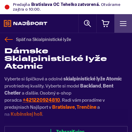
Predajňa
Bratislava OC Tehelko
zatvorená.
Otvárame
zajtra o 10:00.
Späť na
Skialpinistické lyže
Dámske
Skialpinistické lyže
Atomic
Vyberte si špičkové a odolné
skialpinistické lyže Atomic
prvotriednej kvality. Vyberte si model
Backland
,
Bent
Chetler
a ďalšie. Osobný e-shop
poradca
+421220924810
. Radi vám poradíme v
predajniach Najšport v
Bratislave
,
Trenčíne
a
na
Kubínskej holi
.