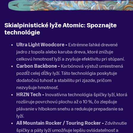
Skialpinistické lyže Atomic: Spoznajte
technológie
Ultra Light Woodcore -
Extrémne ľahké drevené
jadro z topoľa alebo karuba dreva, ktoré znižuje
celkovú hmotnosť lyží a zvyšuje efektivitu pri stúpaní.
Carbon Backbone -
Karbónová výstuž umiestnená
pozdĺž celej dĺžky lyží. Táto technológia poskytuje
dodatočnú tuhosť a stabilitu pri zjazde, pričom
nezvyšuje hmotnosť.
HRZN Tech -
Inovatívna technológia špičky lyží, ktorá
rozširuje povrchovú plochu až o 10 %, čo zlepšuje
plávanie v hlbokom snehu a redukuje prepadanie sa
lyží.
All Mountain Rocker / Touring Rocker -
Zdvihnutie
špičky a päty lyží umožňuje lepšiu ovládateľnosť a