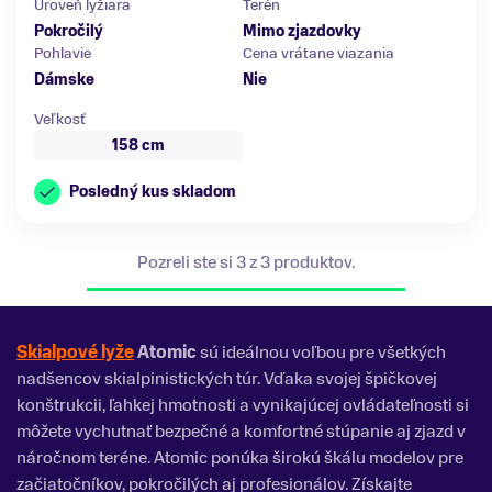
Úroveň lyžiara
Terén
Pokročilý
Mimo zjazdovky
Pohlavie
Cena vrátane viazania
Dámske
Nie
Veľkosť
158 cm
Posledný kus skladom
Pozreli ste si 3 z 3 produktov.
Skialpové lyže
Atomic
sú ideálnou voľbou pre všetkých
nadšencov skialpinistických túr. Vďaka svojej špičkovej
konštrukcii, ľahkej hmotnosti a vynikajúcej ovládateľnosti si
môžete vychutnať bezpečné a komfortné stúpanie aj zjazd v
náročnom teréne. Atomic ponúka širokú škálu modelov pre
začiatočníkov, pokročilých aj profesionálov. Získajte