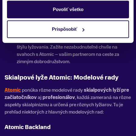
každého, kto hľadá kvalitu a výkon. Pridajte sa k
Povoliť všetko
tisícom spokojných lyžiarov a objavte novú úroveň
skialpinizmu s lyžami Atomic.
Nájdite svoj ideálny pár -
Navštívte našu webovú
Prispôsobiť
stránku alebo najbližšieho predajcu a nájdite lyže
Atomic, ktoré najlepšie vyhovujú vašim potrebám a
štýlu lyžovania. Zažite nezabudnuteľné chvíle na
svahoch s Atomic – vašim partnerom na ceste za
zimným dobrodružstvom.
Skialpové lyže Atomic: Modelové rady
Atomic
ponúka rôzne modelové rady
skialpových lyží pre
začiatočníkov
aj
profesionálov
, každá zameraná na rôzne
aspekty skialpinizmu a určená pre rôznych lyžiarov. Tu je
prehľad niektorých z hlavných modelových rad:
Atomic Backland