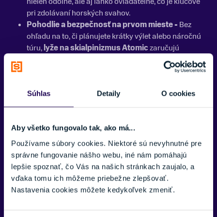
nielen odolné, ale aj ľahko ovládateľné, čo je kľúčové
pri zdolávaní horských svahov.
Pohodlie a bezpečnosť na prvom mieste -
Bez
ohľadu na to, či plánujete krátky výlet alebo náročnú
túru,
lyže na skialpinizmus Atomic
zaručujú
maximálne pohodlie. Ich špeciálne dizajnované
viazania a topánky poskytujú vynikajúcu oporu a
ochranu, zaisťujúc tak bezpečnosť počas celého vašho
lyžiarskeho dobrodružstva.
Súhlas
Detaily
O cookies
Rôznorodosť pre každého lyžiara -
Či už hľadáte
lyže na stúpanie a zjazd
, technické výstupy alebo
Aby všetko fungovalo tak, ako má...
lyže vhodné pre všetky terény, Atomic má v ponuke
modely, ktoré vyhovujú rozmanitým potrebám a
Používame súbory cookies. Niektoré sú nevyhnutné pre
preferenciám lyžiarov. S modelmi ako
Backland
a
správne fungovanie nášho webu, iné nám pomáhajú
Bent Chetler
, Atomic ponúka lyže, ktoré sú ideálne pre
lepšie spoznať, čo Vás na našich stránkach zaujalo, a
širokú škálu skialpinistických aktivít.
vďaka tomu ich môžeme priebežne zlepšovať.
Spoľahlivý výber pre skialpinistov -
S dlhoročnými
Nastavenia cookies môžete kedykoľvek zmeniť.
skúsenosťami a neustálym zameraním na inovácie,
Atomic skialpové lyže sú spoľahlivou voľbou pre