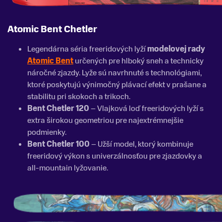
Atomic Bent Chetler
Legendárna séria freeridových lyží
modelovej rady
Atomic Bent
určených pre hlboký sneh a technicky
náročné zjazdy. Lyže sú navrhnuté s technológiami,
ktoré poskytujú výnimočný plávací efekt v prašane a
stabilitu pri skokoch a trikoch.
Bent Chetler 120
– Vlajková loď freeridových lyží s
extra širokou geometriou pre najextrémnejšie
podmienky.
Bent Chetler 100
– Užší model, ktorý kombinuje
freeridový výkon s univerzálnosťou pre zjazdovky a
all-mountain lyžovanie.