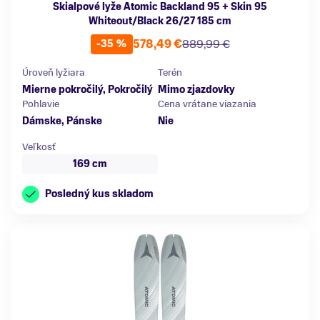
Skialpové lyže Atomic Backland 95 + Skin 95
Whiteout/Black 26/27 185 cm
578,49 €
889,99 €
-35 %
Úroveň lyžiara
Terén
Mierne pokročilý, Pokročilý
Mimo zjazdovky
Pohlavie
Cena vrátane viazania
Dámske, Pánske
Nie
Veľkosť
169 cm
Posledný kus skladom