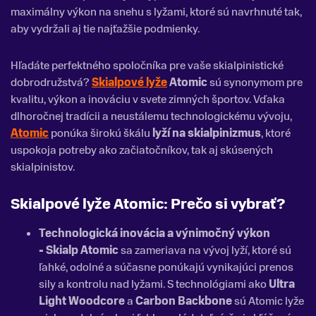
maximálny výkon na snehu s lyžami, ktoré sú navrhnuté tak,
aby vydržali aj tie najťažšie podmienky.
Hľadáte perfektného spoločníka pre vaše skialpinistické
dobrodružstvá?
Skialpové lyže
Atomic
sú synonymom pre
kvalitu, výkon a inováciu v svete zimných športov. Vďaka
dlhoročnej tradícii a neustálemu technologickému vývoju,
Atomic
ponúka širokú škálu
lyží na skialpinizmus
, ktoré
uspokoja potreby ako začiatočníkov, tak aj skúsených
skialpinistov.
Skialpové lyže Atomic:
Prečo si vybrať?
Technologická inovácia a výnimočný výkon
-
Skialp Atomic
sa zameriava na vývoj lyží, ktoré sú
ľahké, odolné a súčasne ponúkajú vynikajúci prenos
sily a kontrolu nad lyžami. S technológiami ako
Ultra
Light Woodcore
a
Carbon Backbone
sú Atomic lyže