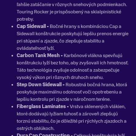
ľahšie zatáčanie v rôznych snehových podmienkach.
Touring Rocker je prispôsobený na skialpinistické
potreby.
Cap Sidewall -
Bočné hrany s kombináciou Cap a
Sidewall konštrukcie poskytujú lepšiu prenos energie
pri stúpaní a zjazde, čo zlepšuje stabilitu a
ovládateľnosť lyží.
Carbon Tank Mesh -
Karbónové vlákna spevňujú
konštrukciu lyží bez toho, aby zvyšovali ich hmotnosť.
Táto technológia zvyšuje odolnosť a zabezpečuje
vysoký výkon pri rôznych druhoch snehu.
Step Down Sidewall -
Robustná bočná hrana, ktorá
poskytuje maximálnu odolnosť voči opotrebeniu a
lepšiu kontrolu pri zjazde v náročnom teréne.
Fiberglass Laminates -
Vrstva sklenených vlákien,
ktoré dodávajú lyžiam tuhosť a zároveň zlepšujú
torznú stabilitu, čo je dôležité pri rýchlych zjazdoch a
ostrých oblúkoch.
Dura Cap Construction -
Celková konštrukcia lyží,