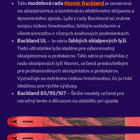
Táto
modelová rada
Atomic Backland
je zameraná
na skialpinizmus a kombináciu efektívneho stúpania a
dynamického zjazdu. Lyže z rady Backland sú známe
svojou nízkou hmotnosťou, ľahkým ovládaním a
všestrannosťou v rôznych snehových podmienkach.
Backland UL
– Je séria
ľahkých skialpových lyží
.
Tieto ultraľahké lyže ideálne pre výkonnostný
skialpinizmus a pretekárov. Táto séria je najľahšia z
radu skialpových lyží Atomic, určená predovšetkým
pre profesionálnych skialpinistov a pretekárov.
Vyznačuje sa extrémne nízkou hmotnosťou, čo ju robí
ideálnou pre rýchle výstupy.
Backland 85/95/107
– Širšie modely určené pre
náročný terén s dôrazom na stabilitu pri zjazde.