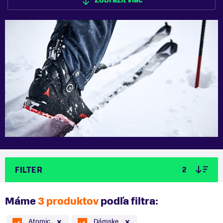
Zobraziť viac
Zobraziť menej
FILTER
2
Máme
3 produktov
podľa filtra:
Atomic
Dámske