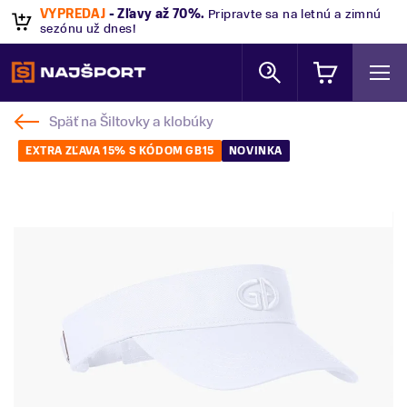
VÝPREDAJ
- Zľavy až 70%
.
Pripravte sa na letnú a zimnú
sezónu už dnes!
Späť na
Šiltovky a klobúky
EXTRA ZĽAVA 15% S KÓDOM GB15
NOVINKA