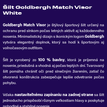
Šilt Goldbergh Match Visor
White
Goldbergh Match Visor
je štýlový športový šilt určený na
ochranu pred slnkom počas letných aktivít aj každodenného
nosenia
.
Minimalistický dizajn s ikonickým logom
Goldbergh
vytvára elegantný doplnok, ktorý sa hodí k športovým aj
voľnočasovým outfitom.
Šilt je vyrobený zo
100 % bavlny
, ktorá je príjemná na
nosenie, priedušná a vhodná aj počas teplých dní. Tvarovaný
šilt pomáha chrániť oči pred slnečným žiarením, zatiaľ čo
otvorená konštrukcia zabezpečuje lepšie odvetranie počas
pohybu.
Vďaka
nastaviteľnému zapínaniu na zadnej strane
sa šilt
jednoducho prispôsobí rôznym veľkostiam hlavy a poskytuje
pohodlné a stabilné nosenie.