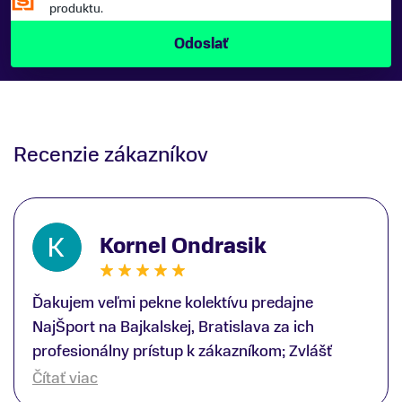
produktu.
Recenzie zákazníkov
Kornel Ondrasik
Ďakujem veľmi pekne kolektívu predajne
NajŠport na Bajkalskej, Bratislava za ich
profesionálny prístup k zákazníkom; Zvlášť
ďakujem špecialistovi Martinovi Gunišovi za
Čítať viac
jeho odbornú pomoc pri kúpe nových lyží a