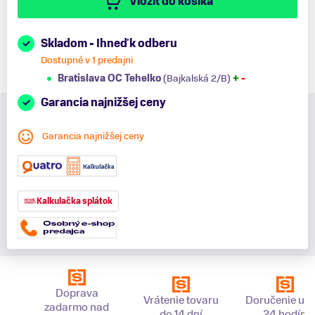
Vložiť do košíka
Skladom - Ihneď k odberu
Dostupné v 1 predajni
Bratislava OC Tehelko
(Bajkalská 2/B)
+
-
Garancia najnižšej ceny
Garancia najnižšej ceny
Kalkulačka splátok
Doprava
Vrátenie tovaru
Doručenie už 
zadarmo nad
do 14 dní
24 hodín