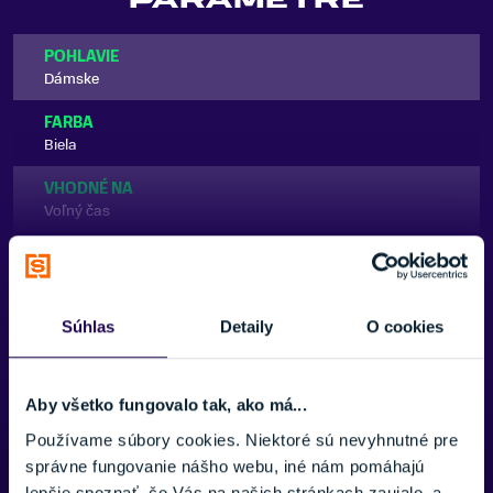
PARAMETRE
POHLAVIE
Dámske
FARBA
Biela
VHODNÉ NA
Voľný čas
ZNAČKA
Zobraziť viac
Goldbergh
Súhlas
Detaily
O cookies
Zobraziť menej
Aby všetko fungovalo tak, ako má...
Používame súbory cookies. Niektoré sú nevyhnutné pre
Potrebujete viac informácii? Sme tu
správne fungovanie nášho webu, iné nám pomáhajú
pre vás.
lepšie spoznať, čo Vás na našich stránkach zaujalo, a