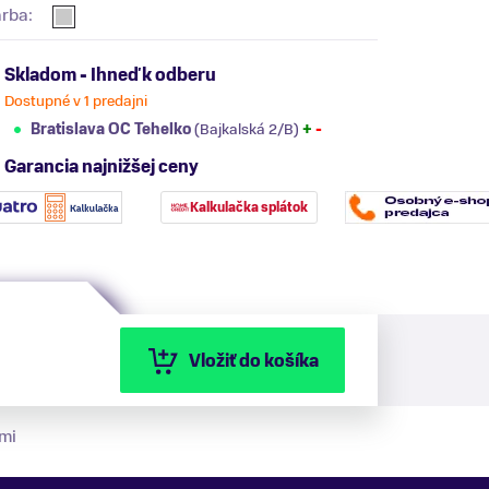
arba:
Skladom - Ihneď k odberu
Dostupné v 1 predajni
Bratislava OC Tehelko
(Bajkalská 2/B)
+
-
Garancia najnižšej ceny
Kalkulačka splátok
Vložiť do košíka
mi