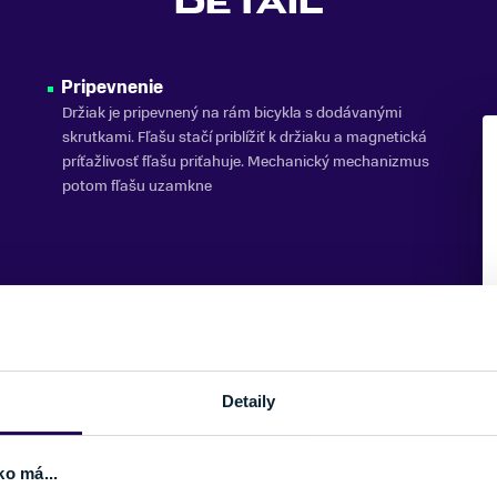
DETAIL
Pripevnenie
Držiak je pripevnený na rám bicykla s dodávanými
skrutkami. Fľašu stačí priblížiť k držiaku a magnetická
príťažlivosť fľašu priťahuje. Mechanický mechanizmus
potom fľašu uzamkne
Detaily
ko má...