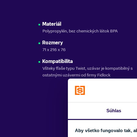
Materiál
Polypropylén, bez chemických látok BPA
Rozmery
71 x 216 x 76
Kompatibilita
Všteky fľaše typu Twist, uzávar je kompatibilný s
ostatnými uzávermi od firmy Fidlock
Súhlas
Aby všetko fungovalo tak, a