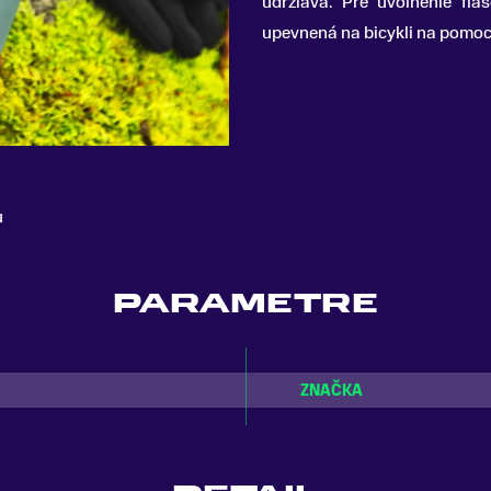
udržiava. Pre uvoľnenie fľ
upevnená na bicykli na pomoc
u
PARAMETRE
ZNAČKA