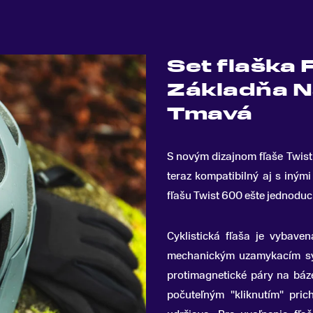
Set flaška 
Základňa N
Tmavá
S novým dizajnom fľaše Twist 
teraz kompatibilný aj s inými
fľašu Twist 600 ešte jednoduch
Cyklistická fľaša je vyba
mechanickým uzamykacím sy
protimagnetické páry na báze
počuteľným "kliknutím" pri