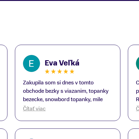
Eva Veľká
Zakupila som si dnes v tomto
C
obchode bezky s viazanim, topanky
p
bezecke, snowbord topanky, mile
R
prekvapenie ako Peter, ktory nas
b
Čítať viac
Č
obsluhoval mal prehlad, poradil nam
s
super. Za mna velmi mila obsluha,
V
dakujeme Eva zo Serede
a