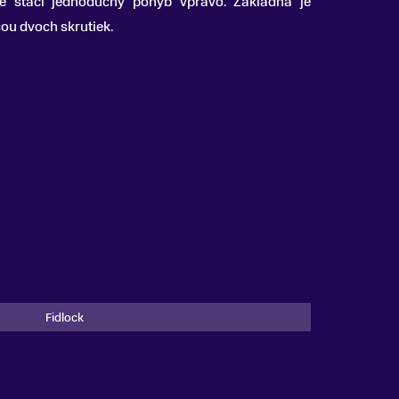
aše stačí jednoduchý pohyb vpravo. Základňa je
ou dvoch skrutiek.
Fidlock