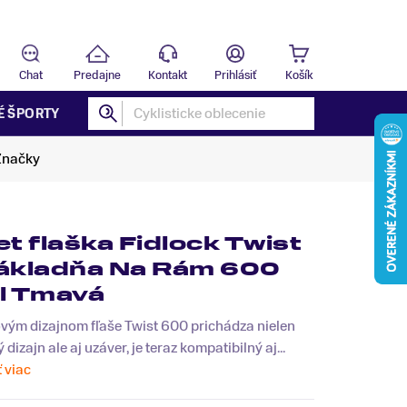
Predajňa
B
Chat
Predajne
Kontakt
Prihlásiť
Košík
É ŠPORTY
Značky
et flaška Fidlock Twist
ákladňa Na Rám 600
l Tmavá
vým dizajnom fľaše Twist 600 prichádza nielen
 dizajn ale aj uzáver, je teraz kompatibilný aj...
ť viac