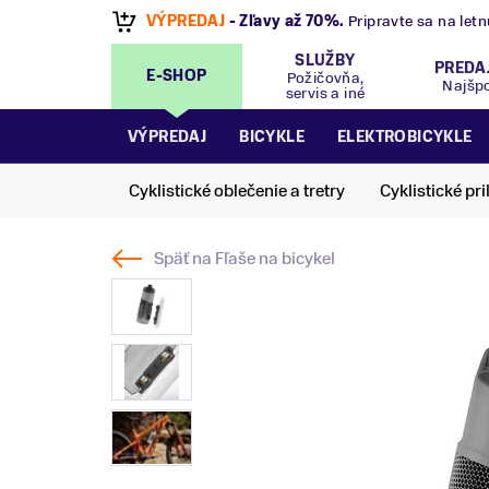
VÝPREDAJ
- Zľavy až 70%
.
Pripravte sa na let
SLUŽBY
PREDA
E-SHOP
Požičovňa,
Najšp
servis a iné
VÝPREDAJ
BICYKLE
ELEKTROBICYKLE
Cyklistické oblečenie a tretry
Cyklistické pri
Späť na
Fľaše na bicykel