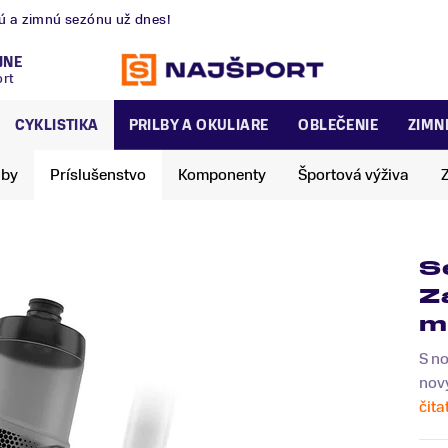
nú a zimnú sezónu už dnes!
JNE
ort
CYKLISTIKA
PRILBY A OKULIARE
OBLEČENIE
ZIMN
lby
Príslušenstvo
Komponenty
Športová výživa
S
Z
m
S no
nový
čita