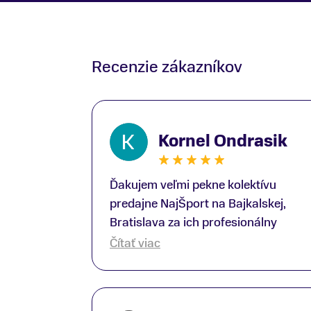
Recenzie zákazníkov
Kornel Ondrasik
Ďakujem veľmi pekne kolektívu
predajne NajŠport na Bajkalskej,
Bratislava za ich profesionálny
prístup k zákazníkom; Zvlášť
Čítať viac
ďakujem špecialistovi Martinovi
Gunišovi za jeho odbornú pomoc pri
kúpe nových lyží a lyžiarskej obuvi,