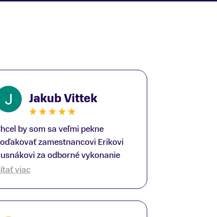
Jakub Vittek
hcel by som sa veľmi pekne
oďakovať zamestnancovi Erikovi
usnákovi za odborné vykonanie
ike-fittingu. Je to super človek na
ítať viac
právnom mieste a veľký odborník.
šetko patrične vysvetlil do detailov
 lajckou rečou. Na všetky moje