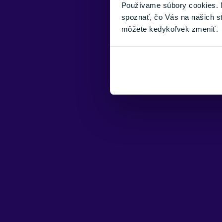
Používame súbory cookies. N
spoznať, čo Vás na našich s
môžete kedykoľvek zmeniť.