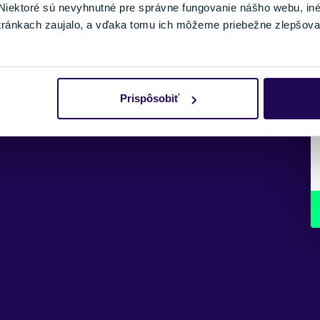
iektoré sú nevyhnutné pre správne fungovanie nášho webu, in
tránkach zaujalo, a vďaka tomu ich môžeme priebežne zlepšova
Prispôsobiť