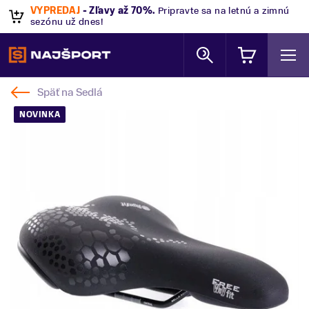
VÝPREDAJ
- Zľavy až 70%
.
Pripravte sa na letnú a zimnú
sezónu už dnes!
Späť na
Sedlá
NOVINKA