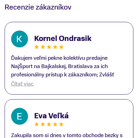
Recenzie zákazníkov
Kornel Ondrasik
Ďakujem veľmi pekne kolektívu predajne
NajŠport na Bajkalskej, Bratislava za ich
profesionálny prístup k zákazníkom; Zvlášť
ďakujem špecialistovi Martinovi Gunišovi za
Čítať viac
jeho odbornú pomoc pri kúpe nových lyží a
lyžiarskej obuvi, ako aj prilby.. všetko značka
Atomic; Pán Martin Guniš mi svojou
Eva Veľká
odbornosťou otvoril nové obzory a dozvedel
som sa, vďaka jeho profesionálnemu prístupu k
zákazníkovi, up-to-date informácie o nových
Zakupila som si dnes v tomto obchode bezky s