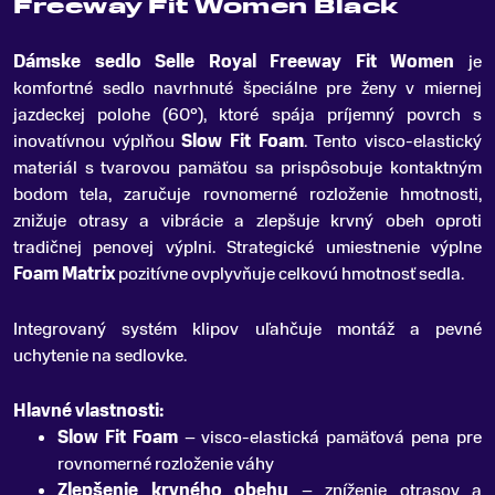
Freeway Fit Women Black
Dámske sedlo Selle Royal Freeway Fit Women
je
komfortné sedlo navrhnuté špeciálne pre ženy v miernej
jazdeckej polohe (60°), ktoré spája príjemný povrch s
inovatívnou výplňou
Slow Fit Foam
.
Tento visco-elastický
materiál s tvarovou pamäťou sa prispôsobuje kontaktným
bodom tela, zaručuje rovnomerné rozloženie hmotnosti,
znižuje otrasy a vibrácie a zlepšuje krvný obeh oproti
tradičnej penovej výplni. Strategické umiestnenie výplne
Foam Matrix
pozitívne ovplyvňuje celkovú hmotnosť sedla.
Integrovaný systém klipov uľahčuje montáž a pevné
uchytenie na sedlovke.
Hlavné vlastnosti:
Slow Fit Foam
– visco-elastická pamäťová pena pre
rovnomerné rozloženie váhy
Zlepšenie krvného obehu
– zníženie otrasov a