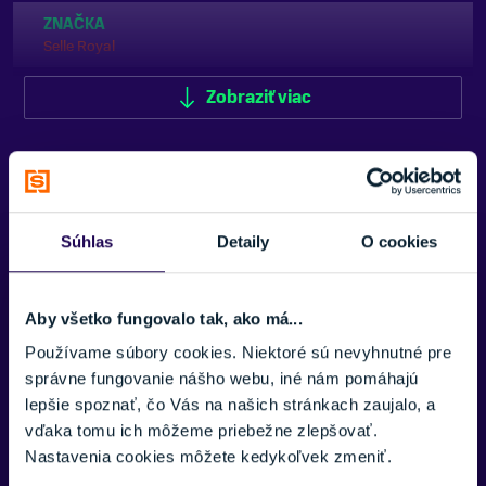
ZNAČKA
Selle Royal
Zobraziť viac
Zobraziť menej
Súhlas
Detaily
O cookies
Potrebujete viac informácii? Sme tu
pre vás.
Aby všetko fungovalo tak, ako má...
Používame súbory cookies. Niektoré sú nevyhnutné pre
VAŠE MENO:
správne fungovanie nášho webu, iné nám pomáhajú
lepšie spoznať, čo Vás na našich stránkach zaujalo, a
vďaka tomu ich môžeme priebežne zlepšovať.
Nastavenia cookies môžete kedykoľvek zmeniť.
E-MAIL: