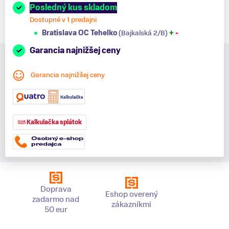
Posledný kus skladom
Dostupné v 1 predajni
Bratislava OC Tehelko
(Bajkalská 2/B)
+
-
Garancia najnižšej ceny
Garancia najnižšej ceny
Kalkulačka splátok
Doprava
Eshop overený
zadarmo nad
zákazníkmi
50 eur