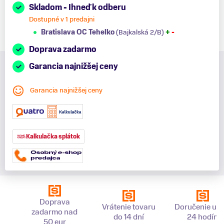
Skladom - Ihneď k odberu
Dostupné v 1 predajni
Bratislava OC Tehelko
(Bajkalská 2/B)
+
-
Doprava zadarmo
Garancia najnižšej ceny
Garancia najnižšej ceny
Kalkulačka splátok
Doprava
Vrátenie tovaru
Doručenie už 
zadarmo nad
do 14 dní
24 hodín
50 eur