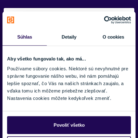
Potrebujete viac informácii? Sme tu
pre vás.
Súhlas
Detaily
O cookies
VAŠE MENO:
Aby všetko fungovalo tak, ako má...
E-MAIL:
Používame súbory cookies. Niektoré sú nevyhnutné pre
správne fungovanie nášho webu, iné nám pomáhajú
lepšie spoznať, čo Vás na našich stránkach zaujalo, a
vďaka tomu ich môžeme priebežne zlepšovať.
TELEFÓNNE ČÍSLO:
Nastavenia cookies môžete kedykoľvek zmeniť.
SPRÁVA:
Povoliť všetko