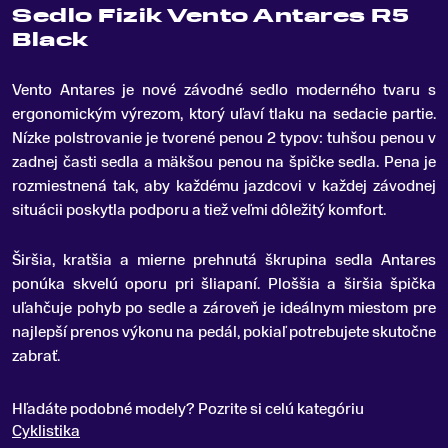
Sedlo Fizik Vento Antares R5
Black
Vento Antares je nové závodné sedlo moderného tvaru s
ergonomickým výrezom, ktorý uľaví tlaku na sedacie partie
.
Nízke polstrovanie je tvorené penou 2 typov: tuhšou penou v
zadnej časti sedla a mäkšou penou na špičke sedla. Pena je
rozmiestnená tak, aby každému jazdcovi v každej závodnej
situácii poskytla podporu a tiež veľmi dôležitý komfort.
Širšia, kratšia a mierne prehnutá škrupina sedla Antares
ponúka skvelú oporu pri šliapaní. Ploššia a širšia špička
uľahčuje pohyb po sedle a zároveň je ideálnym miestom pre
najlepší prenos výkonu na pedál, pokiaľ potrebujete skutočne
zabrať.
Hľadáte podobné modely? Pozrite si celú kategóriu
Cyklistika