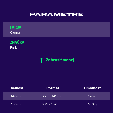
PARAMETRE
FARBA
Čierna
ZNAČKA
Fizik
Zobraziť menej
Veľkosť
Rozmer
Hmotnosť
140 mm
275 x 141 mm
170 g
150 mm
275 x 152 mm
180 g