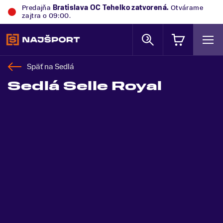
Predajňa
Bratislava OC Tehelko
zatvorená.
Otvárame
zajtra o 09:00.
Späť na
Sedlá
Sedlá Selle Royal