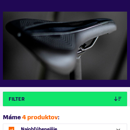
FILTER
Máme
4 produktov
:
Najobľúbenejšie