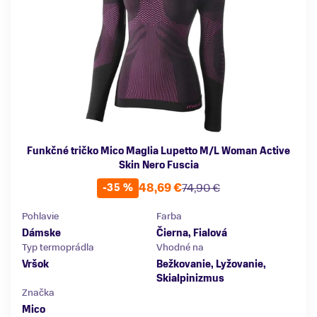
Funkčné tričko Mico Maglia Lupetto M/L Woman Active
Skin Nero Fuscia
48,69 €
74,90 €
-35 %
Pohlavie
Farba
Dámske
Čierna, Fialová
Typ termoprádla
Vhodné na
Vršok
Bežkovanie, Lyžovanie,
Skialpinizmus
Značka
Mico