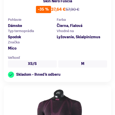
Skin Nero Fuscia
37,64 €
57,90 €
-35 %
Pohlavie
Farba
Dámske
Čierna, Fialová
Typ termoprádla
Vhodné na
Spodok
Lyžovanie, Skialpinizmus
Značka
Mico
Veľkosť
XS/S
M
Skladom - Ihneď k odberu