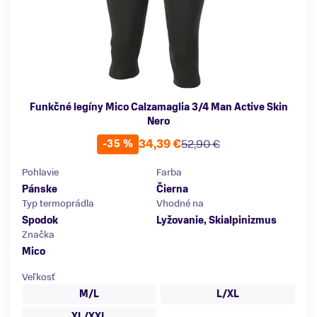
Funkčné legíny Mico Calzamaglia 3/4 Man Active Skin
Nero
34,39 €
52,90 €
-35 %
Pohlavie
Farba
Pánske
Čierna
Typ termoprádla
Vhodné na
Spodok
Lyžovanie, Skialpinizmus
Značka
Mico
Veľkosť
M/L
L/XL
XL/XXL