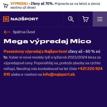
VÝPREDAJ
- Zľavy až 70%
.
Pripravte sa na letnú a zimnú
sezónu už dnes!
Späť na
Úvod
Mega výpredaj Mico
Posezónny výpredaj s Najšportom!
zľavy až - 60 % sú
tu
. Vyber si nové modely lyží a lyžiarok 2023/2024 teraz za
výpredajové ceny. Poponáhľaj sa, pretože zásoby sa rýchlo
míňajú. Neváhaj nás kontaktovať na tel. čísle
+421 220 924
810
alebo e-mailom na
info@najsport.sk
.