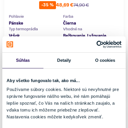
48,69 €
74,90 €
-35 %
Pohlavie
Farba
Pánske
Čierna
Typ termoprádla
Vhodné na
Vršok
Bežkovanie, Lyžovanie,
Skialpinizmus
Značka
Mico
Súhlas
Detaily
O cookies
Veľkosť
M/L
L/XL
XL/XXL
Aby všetko fungovalo tak, ako má...
Používame súbory cookies. Niektoré sú nevyhnutné pre
Skladom - Ihneď k odberu
správne fungovanie nášho webu, iné nám pomáhajú
lepšie spoznať, čo Vás na našich stránkach zaujalo, a
vďaka tomu ich môžeme priebežne zlepšovať.
Nastavenia cookies môžete kedykoľvek zmeniť.