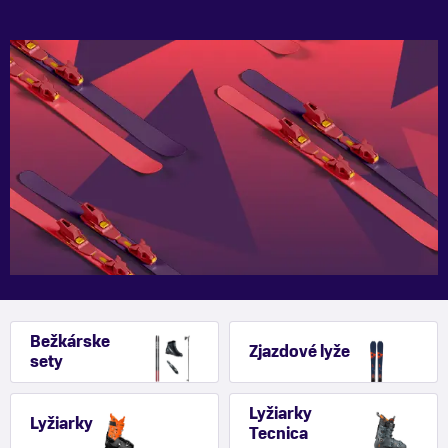
Bežkárske
Zjazdové lyže
sety
Lyžiarky
Lyžiarky
Tecnica