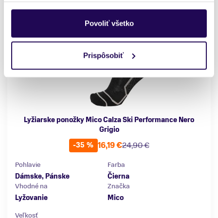
Povoliť všetko
Prispôsobiť
Lyžiarske ponožky Mico Calza Ski Performance Nero
Grigio
16,19 €
24,90 €
-35 %
Pohlavie
Farba
Dámske, Pánske
Čierna
Vhodné na
Značka
Lyžovanie
Mico
Veľkosť