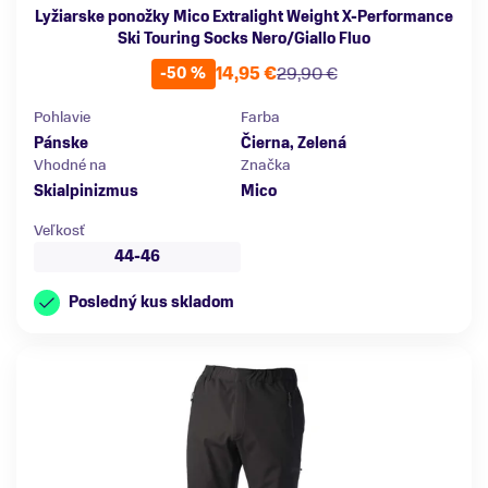
Lyžiarske ponožky Mico Extralight Weight X-Performance
Ski Touring Socks Nero/Giallo Fluo
14,95 €
29,90 €
-50 %
Pohlavie
Farba
Pánske
Čierna, Zelená
Vhodné na
Značka
Skialpinizmus
Mico
Veľkosť
44-46
Posledný kus skladom