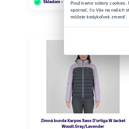
Skladom - Ihneď k odberu
Používame súbory cookies. N
spoznať, čo Vás na našich s
môžete kedykoľvek zmeniť.
Zimná bunda Karpos Sass D'ortiga W Jacket
Woodl.Gray/Lavender