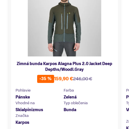
Zimná bunda Karpos Alagna Plus 2.0 Jacket Deep
Depths/Woodl.Gray
159,90 €
246,00 €
-35 %
Pohlavie
Farba
P
Pánske
Zelená
P
Vhodné na
Typ oblečenia
T
Skialpinizmus
Bunda
V
Značka
Z
Karpos
K