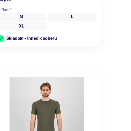
eľkosť
M
L
XL
Skladom - Ihneď k odberu