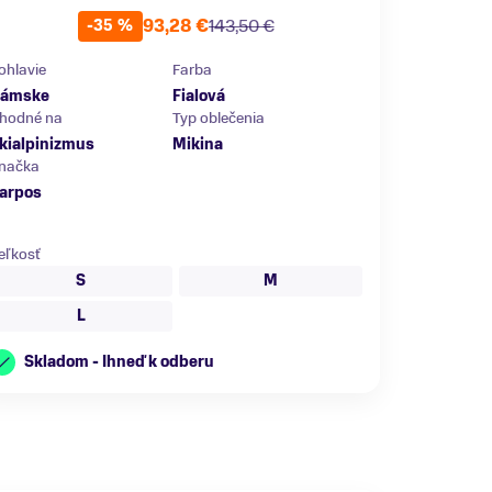
93,28 €
143,50 €
-35 %
ohlavie
Farba
ámske
Fialová
hodné na
Typ oblečenia
kialpinizmus
Mikina
načka
arpos
eľkosť
S
M
L
Skladom - Ihneď k odberu