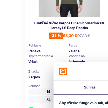
Funkčné tričko Karpos Dinamico Merino 130
Jersey LS Deep Depths
63,30 €
97,38 €
-35 %
Pohlavie
Farba
Pánske
Zelená
Typ termoprádla
Vhodné na
Vršok
Lyžovanie,
Skialpinizmus
Značka
Karpos
Veľkosť
Súhlas
M
L
XL
Aby všetko fungovalo tak, a