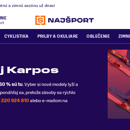
nú a zimnú sezónu už dnes!
JNE
ort
CYKLISTIKA
PRILBY A OKULIARE
OBLEČENIE
ZIMN
j Karpos
 60 % sú tu
. Vyber si nové modely lyží a
ponáhľaj sa, pretože zásoby sa rýchlo
 220 924 810
alebo e-mailom na