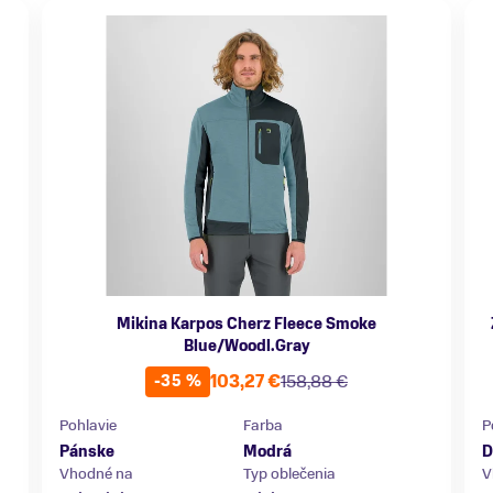
Mikina Karpos Cherz Fleece Smoke
Blue/Woodl.Gray
103,27 €
158,88 €
-35 %
Pohlavie
Farba
P
Pánske
Modrá
D
Vhodné na
Typ oblečenia
V