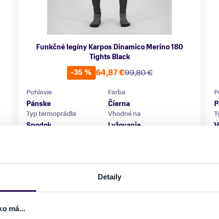
Funkčné legíny Karpos Dinamico Merino 180
Tights Black
64,87 €
99,80 €
-35 %
Pohlavie
Farba
P
Pánske
Čierna
P
Typ termoprádla
Vhodné na
T
Spodok
Lyžovanie,
V
Skialpinizmus
Značka
Z
Karpos
K
Veľkosť
V
Detaily
M
L
XL
ko má...