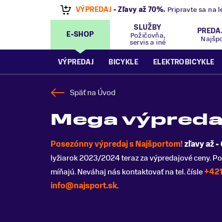
VÝPREDAJ
- Zľavy až 70%
.
Pripravte sa na let
SLUŽBY
PREDA
E-SHOP
Požičovňa,
Najšp
servis a iné
VÝPREDAJ
BICYKLE
ELEKTROBICYKLE
Späť na
Úvod
Mega výpreda
Posezónny výpredaj s Najšportom!
zľavy až -
lyžiarok 2023/2024 teraz za výpredajové ceny. Po
míňajú. Neváhaj nás kontaktovať na tel. čísle
+421
info@najsport.sk
.