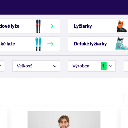
dové lyže
Lyžiarky
ké lyže
Detské lyžiarky
Veľkosť
Výrobca
1