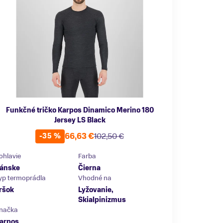
Funkčné tričko Karpos Dinamico Merino 180
Jersey LS Black
66,63 €
102,50 €
-35 %
ohlavie
Farba
ánske
Čierna
yp termoprádla
Vhodné na
ršok
Lyžovanie,
Skialpinizmus
načka
arpos