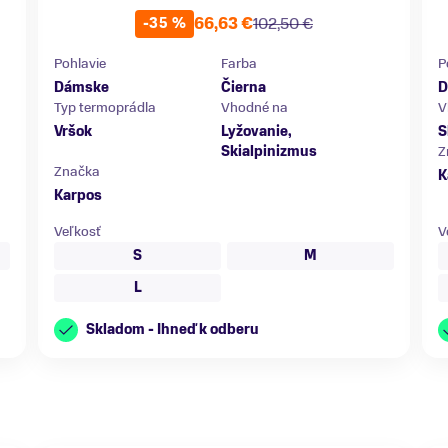
66,63 €
102,50 €
-35 %
Pohlavie
Farba
P
Dámske
Čierna
D
Typ termoprádla
Vhodné na
V
Vršok
Lyžovanie,
S
Skialpinizmus
Z
Značka
K
Karpos
Veľkosť
V
S
M
L
Skladom - Ihneď k odberu