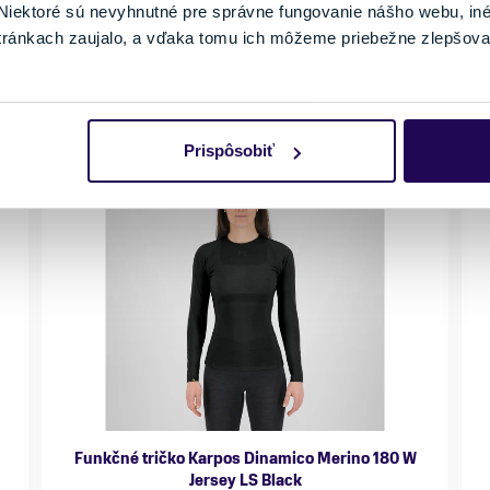
Skladom - Ihneď k odberu
iektoré sú nevyhnutné pre správne fungovanie nášho webu, in
tránkach zaujalo, a vďaka tomu ich môžeme priebežne zlepšova
Prispôsobiť
Funkčné tričko Karpos Dinamico Merino 180 W
Jersey LS Black