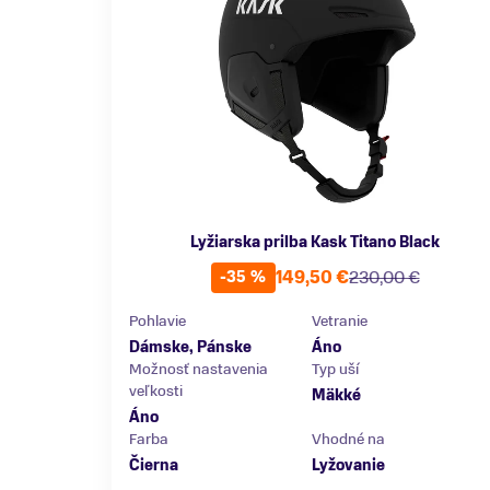
Lyžiarska prilba Kask Titano Black
149,50 €
230,00 €
-35 %
Pohlavie
Vetranie
Dámske, Pánske
Áno
Možnosť nastavenia
Typ uší
veľkosti
Mäkké
Áno
Farba
Vhodné na
Čierna
Lyžovanie