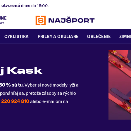
B
otvorená
dnes do 15:00.
JNE
ort
CYKLISTIKA
PRILBY A OKULIARE
OBLEČENIE
ZIMN
j Kask
 60 % sú tu
. Vyber si nové modely lyží a
ponáhľaj sa, pretože zásoby sa rýchlo
 220 924 810
alebo e-mailom na