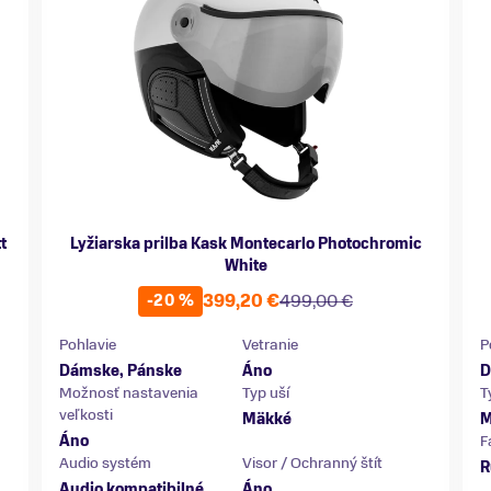
t
Lyžiarska prilba Kask Montecarlo Photochromic
White
399,20 €
499,00 €
-20 %
Pohlavie
Vetranie
P
Dámske, Pánske
Áno
D
Možnosť nastavenia
Typ uší
T
veľkosti
Mäkké
M
Áno
F
Audio systém
Visor / Ochranný štít
R
Audio kompatibilné
Áno