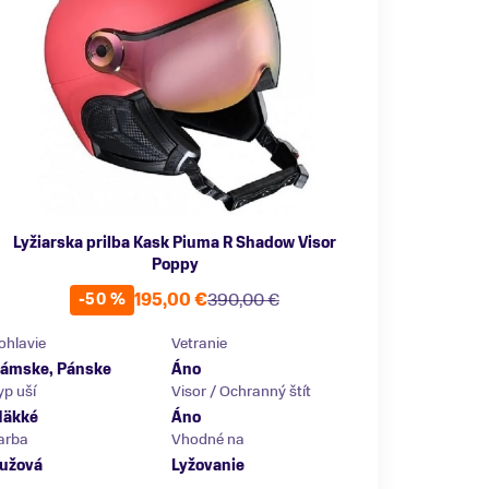
Lyžiarska prilba Kask Piuma R Shadow Visor
Poppy
195,00 €
390,00 €
-50 %
ohlavie
Vetranie
ámske, Pánske
Áno
yp uší
Visor / Ochranný štít
äkké
Áno
arba
Vhodné na
užová
Lyžovanie