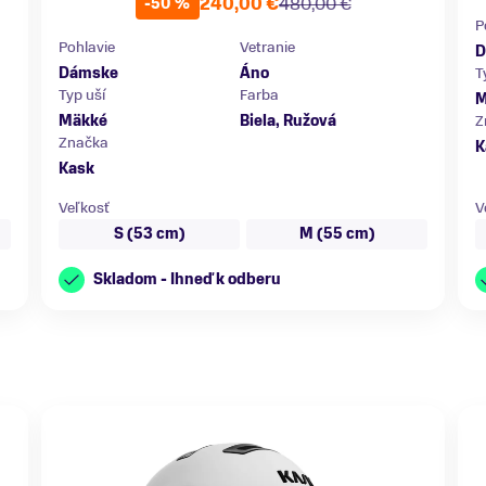
240,00 €
480,00 €
-50 %
P
Pohlavie
Vetranie
D
Dámske
Áno
T
Typ uší
Farba
M
Mäkké
Biela, Ružová
Z
Značka
K
Kask
Veľkosť
V
S (53 cm)
M (55 cm)
Skladom - Ihneď k odberu