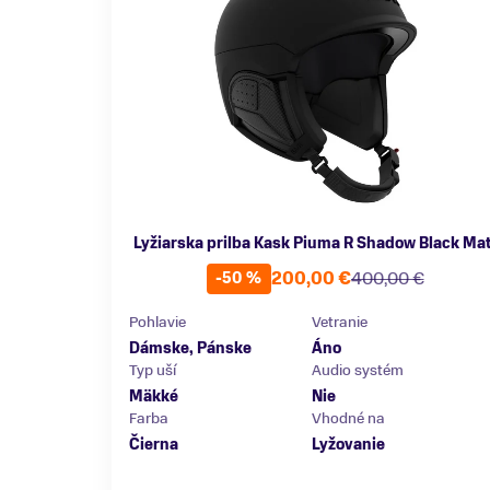
Lyžiarska prilba Kask Piuma R Shadow Black Mat
200,00 €
400,00 €
-50 %
Pohlavie
Vetranie
Dámske, Pánske
Áno
Typ uší
Audio systém
Mäkké
Nie
Farba
Vhodné na
Čierna
Lyžovanie