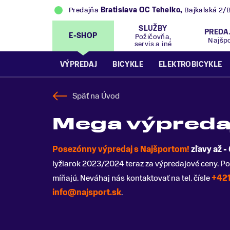
Predajňa
Bratislava OC Tehelko
,
Bajkalská 2/
SLUŽBY
PREDA
E-SHOP
Požičovňa,
Najšp
servis a iné
VÝPREDAJ
BICYKLE
ELEKTROBICYKLE
Späť na
Úvod
Mega výpreda
Posezónny výpredaj s Najšportom!
zľavy až -
lyžiarok 2023/2024 teraz za výpredajové ceny. Po
míňajú. Neváhaj nás kontaktovať na tel. čísle
+421
info@najsport.sk
.