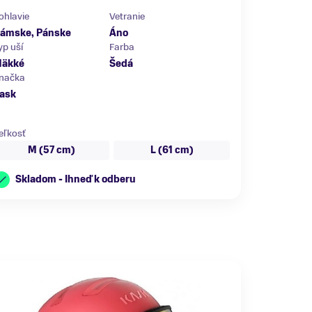
ohlavie
Vetranie
ámske, Pánske
Áno
yp uší
Farba
äkké
Šedá
načka
ask
eľkosť
M (57 cm)
L (61 cm)
Skladom - Ihneď k odberu