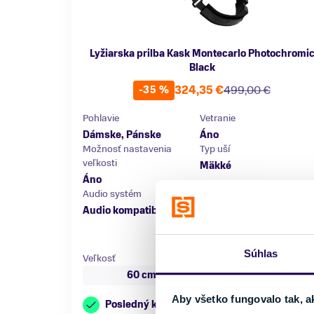
Lyžiarska prilba Kask Montecarlo Photochromi
Black
324,35 €
499,00 €
-35 %
Pohlavie
Vetranie
Dámske, Pánske
Áno
Možnosť nastavenia
Typ uší
veľkosti
Mäkké
Áno
Audio systém
Visor / Ochranný štít
Audio kompatibilné
Áno
Súhlas
Veľkosť
60 cm
Aby všetko fungovalo tak, a
Posledný kus skladom