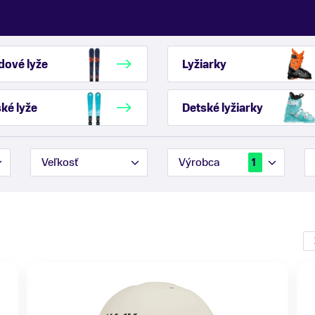
dové lyže
Lyžiarky
ké lyže
Detské lyžiarky
Veľkosť
Výrobca
1