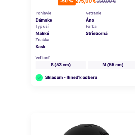
275,00 €
550,00 €
-50 %
Pohlavie
Vetranie
Dámske
Áno
Typ uší
Farba
Mäkké
Strieborná
Značka
Kask
Veľkosť
S (53 cm)
M (55 cm)
Skladom - Ihneď k odberu