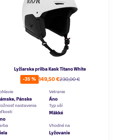
Lyžiarska prilba Kask Titano White
149,50 €
230,00 €
-35 %
ohlavie
Vetranie
ámske, Pánske
Áno
ožnosť nastavenia
Typ uší
eľkosti
Mäkké
no
arba
Vhodné na
iela
Lyžovanie