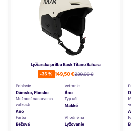
Lyžiarska prilba Kask Titano Sahara
149,50 €
230,00 €
-35 %
Pohlavie
Vetranie
P
Dámske, Pánske
Áno
D
Možnosť nastavenia
Typ uší
M
veľkosti
v
Mäkké
Áno
Á
Farba
Vhodné na
F
Béžová
Lyžovanie
B