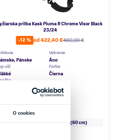
yžiarska prilba Kask Piuma R Chrome Visor Black
23/24
od 422,40 €
480,00 €
-12 %
ohlavie
Vetranie
ámske, Pánske
Áno
yp uší
Farba
äkké
Čierna
načka
ask
O cookies
eľkosť
L (59 cm)
L (60 cm)
Skladom - Ihneď k odberu