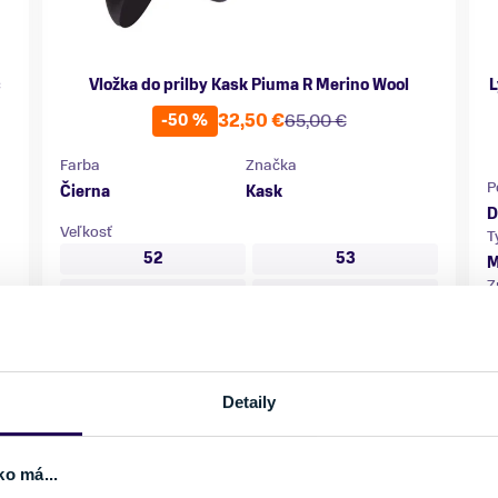
c
Vložka do prilby Kask Piuma R Merino Wool
L
32,50 €
65,00 €
-50 %
Farba
Značka
P
Čierna
Kask
D
Veľkosť
T
52
53
M
Z
54
55
K
56
57
59
60
61
62
Detaily
V
63
ko má...
Skladom - Ihneď k odberu