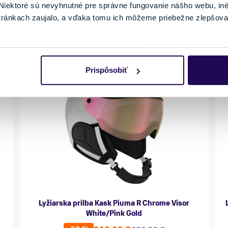
iektoré sú nevyhnutné pre správne fungovanie nášho webu, in
tránkach zaujalo, a vďaka tomu ich môžeme priebežne zlepšova
Prispôsobiť
Lyžiarska prilba Kask Piuma R Chrome Visor
White/Pink Gold