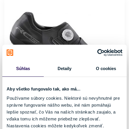
Súhlas
Detaily
O cookies
Aby všetko fungovalo tak, ako má...
Tretry Shimano SH-RC502 Black
Používame súbory cookies. Niektoré sú nevyhnutné pre
111,99 €
159,99 €
-30 %
správne fungovanie nášho webu, iné nám pomáhajú
lepšie spoznať, čo Vás na našich stránkach zaujalo, a
Farba
Pohlavie
vďaka tomu ich môžeme priebežne zlepšovať.
Čierna
Pánske
Značka
Nastavenia cookies môžete kedykoľvek zmeniť.