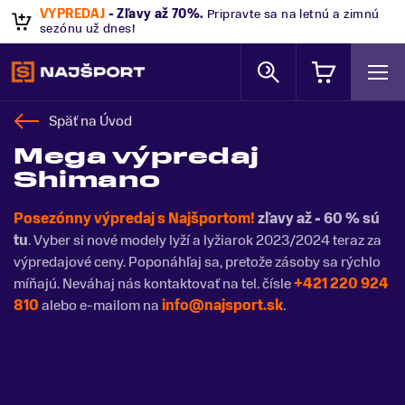
VÝPREDAJ
- Zľavy až 70%
.
Pripravte sa na letnú a zimnú
sezónu už dnes!
Späť na
Úvod
Mega výpredaj
Shimano
Posezónny výpredaj s Najšportom!
zľavy až - 60 % sú
tu
. Vyber si nové modely lyží a lyžiarok 2023/2024 teraz za
výpredajové ceny. Poponáhľaj sa, pretože zásoby sa rýchlo
míňajú. Neváhaj nás kontaktovať na tel. čísle
+421 220 924
810
alebo e-mailom na
info@najsport.sk
.