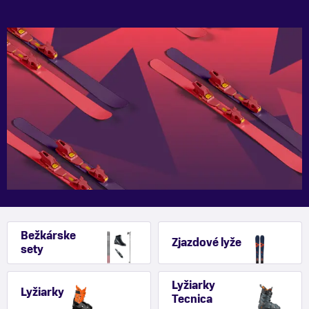
Bežkárske
Zjazdové lyže
sety
Lyžiarky
Lyžiarky
Tecnica