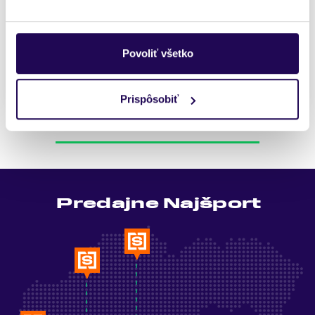
Shimano
Veľkosť
42
Povoliť všetko
Posledný kus skladom
Prispôsobiť
Pozreli ste si 1 z 1 produktov.
Predajne Najšport