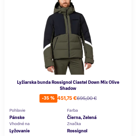
Lyžiarska bunda Rossignol Ciastel Down Mix Olive
Shadow
451,75 €
695,00 €
-35 %
Pohlavie
Farba
Pánske
Čierna, Zelená
Vhodné na
Značka
Lyžovanie
Rossignol