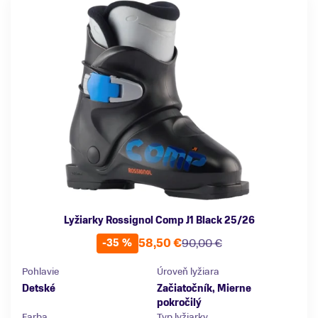
Lyžiarky Rossignol Comp J1 Black 25/26
58,50 €
90,00 €
-35 %
Pohlavie
Úroveň lyžiara
Detské
Začiatočník, Mierne
pokročilý
Farba
Typ lyžiarky