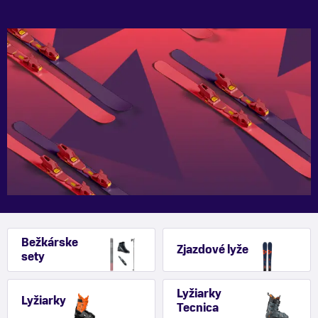
Bežkárske
Zjazdové lyže
sety
Lyžiarky
Lyžiarky
Tecnica