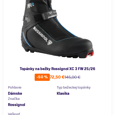
Topánky na bežky Rossignol XC 3 FW 25/26
72,50 €
145,00 €
-50 %
Pohlavie
Typ bežeckej topánky
Dámske
Klasika
Značka
Rossignol
Veľkosť