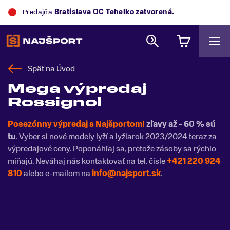
Predajňa
Trek Flagship Store Bratislava
zatvorená.
Späť na
Úvod
Mega výpredaj
Rossignol
Posezónny výpredaj s Najšportom!
zľavy až - 60 % sú
tu
. Vyber si nové modely lyží a lyžiarok 2023/2024 teraz za
výpredajové ceny. Poponáhľaj sa, pretože zásoby sa rýchlo
míňajú. Neváhaj nás kontaktovať na tel. čísle
+421 220 924
810
alebo e-mailom na
info@najsport.sk
.