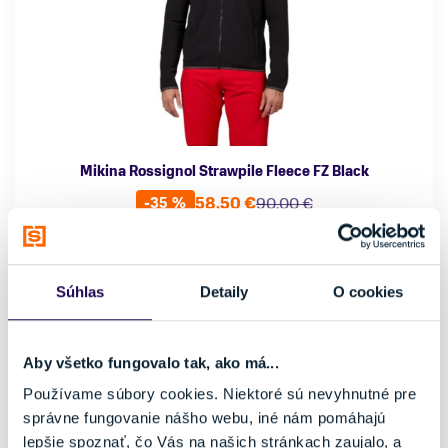
Mikina Rossignol Strawpile Fleece FZ Black
58,50 €
90,00 €
-35 %
Pohlavie
Farba
Pánske
Čierna
Vhodné na
Typ oblečenia
Súhlas
Detaily
O cookies
Lyžovanie, Skialpinizmus,
Mikina
Voľný čas
Značka
Aby všetko fungovalo tak, ako má...
Rossignol
Používame súbory cookies. Niektoré sú nevyhnutné pre
Veľkosť
správne fungovanie nášho webu, iné nám pomáhajú
XXL
lepšie spoznať, čo Vás na našich stránkach zaujalo, a