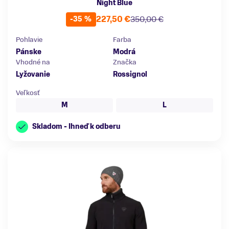
Night Blue
227,50 €
350,00 €
-35 %
Pohlavie
Farba
Pánske
Modrá
Vhodné na
Značka
Lyžovanie
Rossignol
Veľkosť
M
L
Skladom - Ihneď k odberu