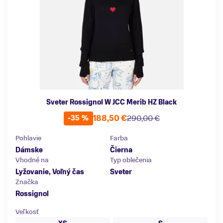
Sveter Rossignol W JCC Merib HZ Black
188,50 €
290,00 €
-35 %
Pohlavie
Farba
Dámske
Čierna
Vhodné na
Typ oblečenia
Lyžovanie, Voľný čas
Sveter
Značka
Rossignol
Veľkosť