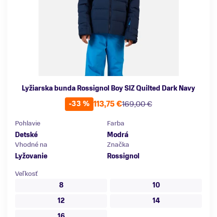
Lyžiarska bunda Rossignol Boy SIZ Quilted Dark Navy
113,75 €
169,00 €
-33 %
Pohlavie
Farba
Detské
Modrá
Vhodné na
Značka
Lyžovanie
Rossignol
Veľkosť
8
10
12
14
16