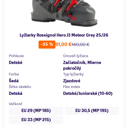
Lyžiarky Rossignol Hero J3 Meteor Grey 25/26
91,00 €
140,00 €
-35 %
Pohlavie
Úroveň lyžiara
Detské
Začiatočník, Mierne
pokročilý
Farba
Typ lyžiarky
Šedá
Zjazdové
Šírka skeletu
Flex index
Detská
Detské/Juniorské (10-60)
Veľkosť
EU 29 (MP 185)
EU 30,5 (MP 195)
EU 33 (MP 215)