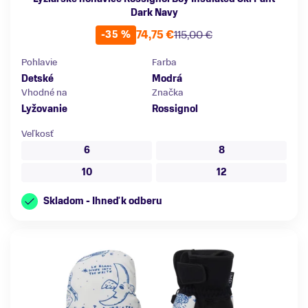
Dark Navy
74,75 €
115,00 €
-35 %
Pohlavie
Farba
Detské
Modrá
Vhodné na
Značka
Lyžovanie
Rossignol
Veľkosť
6
8
10
12
Skladom - Ihneď k odberu