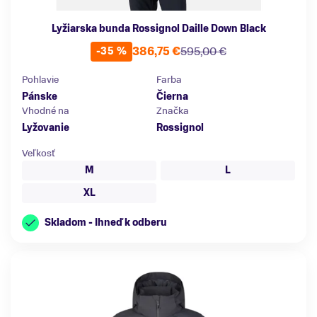
Lyžiarska bunda Rossignol Daille Down Black
386,75 €
595,00 €
-35 %
Pohlavie
Farba
Pánske
Čierna
Vhodné na
Značka
Lyžovanie
Rossignol
Veľkosť
M
L
XL
Skladom - Ihneď k odberu