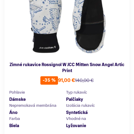
Zimné rukavice Rossignol W JCC Mitten Snow Angel Artic
Print
91,00 €
140,00 €
-35 %
Pohlavie
Typ rukavíc
Dámske
Palčiaky
Nepremokavá membrána
Izolácia rukavíc
Áno
Syntetická
Farba
Vhodné na
Biela
Lyžovanie