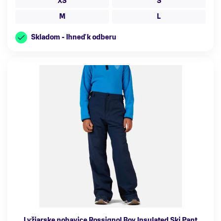
XS
S
M
L
Skladom - Ihneď k odberu
Lyžiarske nohavice Rossignol Boy Insulated Ski Pant