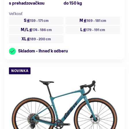
s prehadzovačkou
do 150 kg
Veľkosť
S
M
159 - 171 cm
169 - 181 cm
M/L
L
174 - 186 cm
179 - 191 cm
XL
189 - 200 cm
Skladom - Ihneď k odberu
NOVINKA