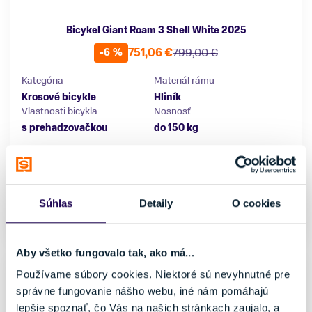
Bicykel Giant Roam 3 Shell White 2025
751,06 €
799,00 €
-6 %
Kategória
Materiál rámu
Krosové bicykle
Hliník
Vlastnosti bicykla
Nosnosť
s prehadzovačkou
do 150 kg
Veľkosť
S
M
160 - 170 cm
170 - 180 cm
L
XL
180 - 190 cm
190 - 200 cm
Súhlas
Detaily
O cookies
Skladom - Ihneď k odberu
Aby všetko fungovalo tak, ako má...
Používame súbory cookies. Niektoré sú nevyhnutné pre
správne fungovanie nášho webu, iné nám pomáhajú
lepšie spoznať, čo Vás na našich stránkach zaujalo, a