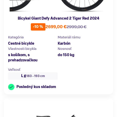
Bicykel Giant Defy Advanced 2 Tiger Red 2024
2699,00 €
2999,00 €
-10 %
Kategória
Materiál rámu
Cestné bicykle
Karbón
Vlastnosti bicykla
Nosnosť
s košíkom, s
do 150 kg
prehadzovačkou
Veľkosť
L
183 - 193 cm
Posledný kus skladom