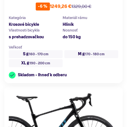
1249,26 €
1329,00 €
-6 %
Kategória
Materiál rámu
Krosové bicykle
Hliník
Vlastnosti bicykla
Nosnosť
s prehadzovačkou
do 150 kg
Veľkosť
S
M
160 - 170 cm
170 - 180 cm
XL
190 - 200 cm
Skladom - Ihneď k odberu