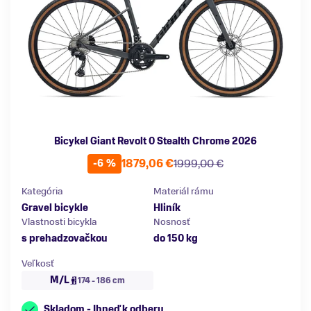
Bicykel Giant Revolt 0 Stealth Chrome 2026
1879,06 €
1999,00 €
-6 %
Kategória
Materiál rámu
Gravel bicykle
Hliník
Vlastnosti bicykla
Nosnosť
s prehadzovačkou
do 150 kg
Veľkosť
M/L
174 - 186 cm
Skladom - Ihneď k odberu