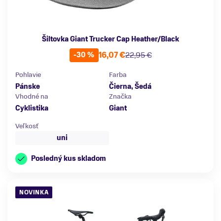
Šiltovka Giant Trucker Cap Heather/Black
16,07 €
22,95 €
-30 %
Pohlavie
Farba
Pánske
Čierna, Šedá
Vhodné na
Značka
Cyklistika
Giant
Veľkosť
uni
Posledný kus skladom
NOVINKA