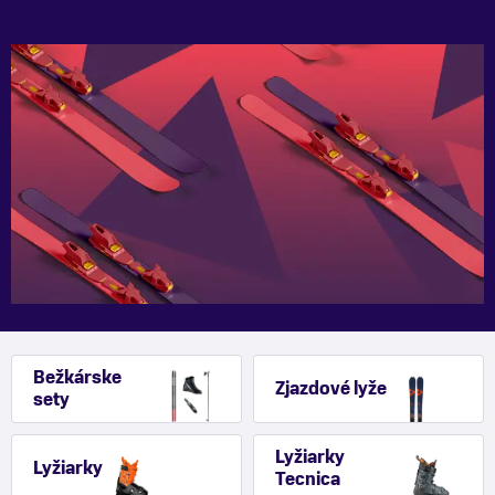
Bežkárske
Zjazdové lyže
sety
Lyžiarky
Lyžiarky
Tecnica