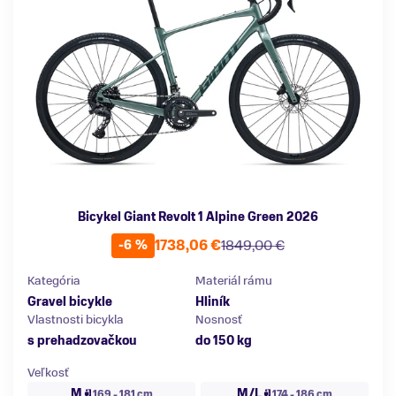
Bicykel Giant Revolt 1 Alpine Green 2026
1738,06 €
1849,00 €
-6 %
Kategória
Materiál rámu
Gravel bicykle
Hliník
Vlastnosti bicykla
Nosnosť
s prehadzovačkou
do 150 kg
Veľkosť
M
M/L
169 - 181 cm
174 - 186 cm