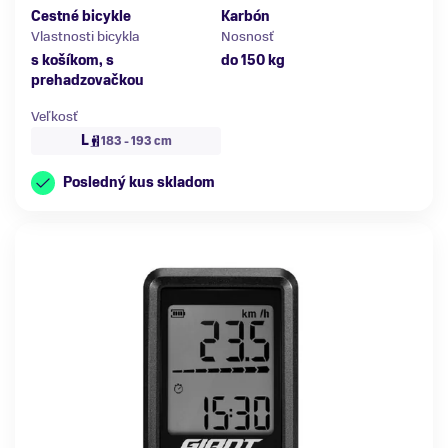
Cestné bicykle
Karbón
Vlastnosti bicykla
Nosnosť
s košíkom, s
do 150 kg
prehadzovačkou
Veľkosť
L
183 - 193 cm
Posledný kus skladom