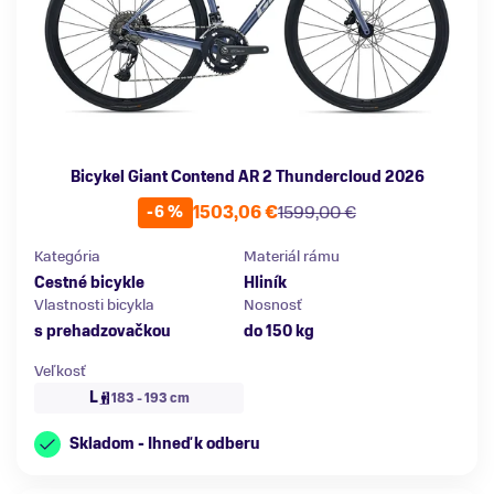
Bicykel Giant Contend AR 2 Thundercloud 2026
1503,06 €
1599,00 €
-6 %
Kategória
Materiál rámu
Cestné bicykle
Hliník
Vlastnosti bicykla
Nosnosť
s prehadzovačkou
do 150 kg
Veľkosť
L
183 - 193 cm
Skladom - Ihneď k odberu