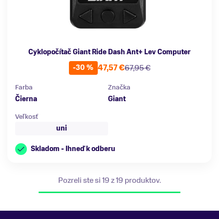
Cyklopočítač Giant Ride Dash Ant+ Lev Computer
47,57 €
67,95 €
-30 %
Farba
Značka
Čierna
Giant
Veľkosť
uni
Skladom - Ihneď k odberu
Pozreli ste si 19 z 19 produktov.