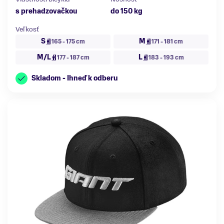
s prehadzovačkou
do 150 kg
Veľkosť
S
M
165 - 175 cm
171 - 181 cm
M/L
L
177 - 187 cm
183 - 193 cm
Skladom - Ihneď k odberu