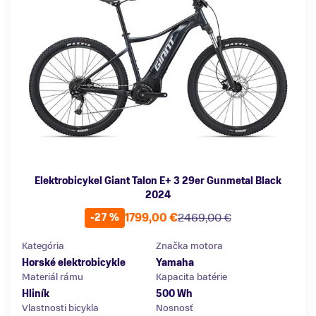
Elektrobicykel Giant Talon E+ 3 29er Gunmetal Black
2024
1799,00 €
2469,00 €
-27 %
Kategória
Značka motora
Horské elektrobicykle
Yamaha
Materiál rámu
Kapacita batérie
Hliník
500 Wh
Vlastnosti bicykla
Nosnosť