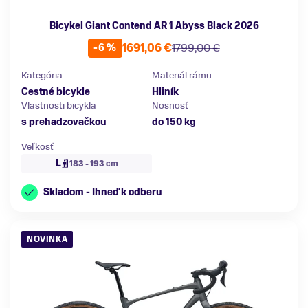
Bicykel Giant Contend AR 1 Abyss Black 2026
1691,06 €
1799,00 €
-6 %
Kategória
Materiál rámu
Cestné bicykle
Hliník
Vlastnosti bicykla
Nosnosť
s prehadzovačkou
do 150 kg
Veľkosť
L
183 - 193 cm
Skladom - Ihneď k odberu
NOVINKA