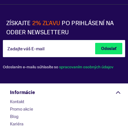
ZÍSKAJTE
2% ZĽAVU
PO PRIHLÁSENÍ NA
ODBER NEWSLETTERU
Zadajte váš E-mail
Odoslať
Odoslaním e-mailu súhlasíte so
spracovaním osobných údajov
Informácie
Kontakt
Promo akcie
Blog
Kariéra