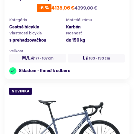
4135,06 €
4399,00 €
-6 %
Kategória
Materiál rámu
Cestné bicykle
Karbón
Vlastnosti bicykla
Nosnosť
s prehadzovačkou
do 150 kg
Veľkosť
M/L
L
177 - 187 cm
183 - 193 cm
Skladom - Ihneď k odberu
NOVINKA