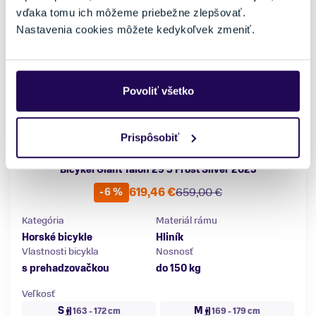
vďaka tomu ich môžeme priebežne zlepšovať.
Nastavenia cookies môžete kedykoľvek zmeniť.
Povoliť všetko
Prispôsobiť
Bicykel Giant Talon 29 3 Frost Silver 2025
619,46 €
659,00 €
-6 %
Kategória
Materiál rámu
Horské bicykle
Hliník
Vlastnosti bicykla
Nosnosť
s prehadzovačkou
do 150 kg
Veľkosť
S
M
163 - 172 cm
169 - 179 cm