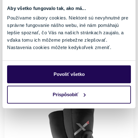
Aby všetko fungovalo tak, ako má...
Chránič lakťov G-Form Pro-X4 Elbow
Používame súbory cookies. Niektoré sú nevyhnutné pre
48,97 €
69,95 €
-30 %
správne fungovanie nášho webu, iné nám pomáhajú
lepšie spoznať, čo Vás na našich stránkach zaujalo, a
Pohlavie
Farba
vďaka tomu ich môžeme priebežne zlepšovať.
Dámske, Pánske
Čierna
Vhodné na
Značka
Nastavenia cookies môžete kedykoľvek zmeniť.
Cyklistika
G-Form
Veľkosť
M
L
Povoliť všetko
Skladom - Ihneď k odberu
Prispôsobiť