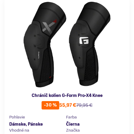
Chránič kolien G-Form Pro-X4 Knee
55,97 €
79,95 €
-30 %
Pohlavie
Farba
Dámske, Pánske
Čierna
Vhodné na
Značka