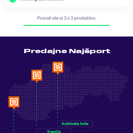
Pozreli ste si 3 z 3 produktov.
Predajne Najšport
Kubínska hoľa
Trenčín