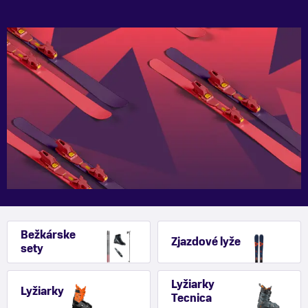
Bežkárske
Zjazdové lyže
sety
Lyžiarky
Lyžiarky
Tecnica