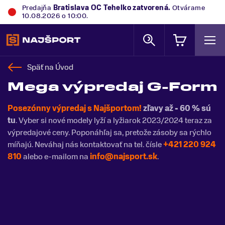
Predajňa
Bratislava OC Tehelko
zatvorená.
Otvárame
10.08.2026 o 10:00.
Späť na
Úvod
Mega výpredaj G-Form
Posezónny výpredaj s Najšportom!
zľavy až - 60 % sú
tu
. Vyber si nové modely lyží a lyžiarok 2023/2024 teraz za
výpredajové ceny. Poponáhľaj sa, pretože zásoby sa rýchlo
míňajú. Neváhaj nás kontaktovať na tel. čísle
+421 220 924
810
alebo e-mailom na
info@najsport.sk
.