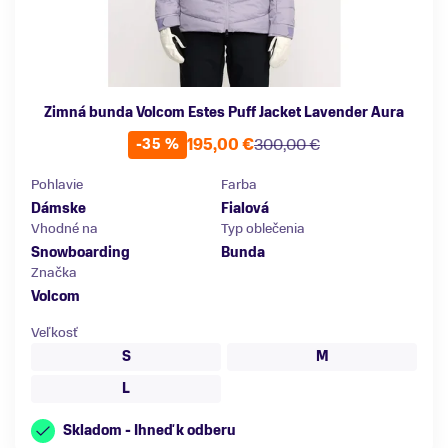
Zimná bunda Volcom Estes Puff Jacket Lavender Aura
195,00 €
300,00 €
-35 %
Pohlavie
Farba
Dámske
Fialová
Vhodné na
Typ oblečenia
Snowboarding
Bunda
Značka
Volcom
Veľkosť
S
M
L
Skladom - Ihneď k odberu