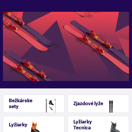
Bežkárske
Zjazdové lyže
sety
Lyžiarky
Lyžiarky
Tecnica