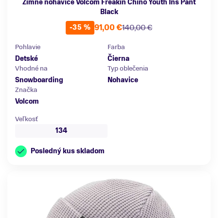
Zimné nohavice Volcom Freakin Chino Youth Ins Pant
Black
91,00 €
140,00 €
-35 %
Pohlavie
Farba
Detské
Čierna
Vhodné na
Typ oblečenia
Snowboarding
Nohavice
Značka
Volcom
Veľkosť
134
Posledný kus skladom