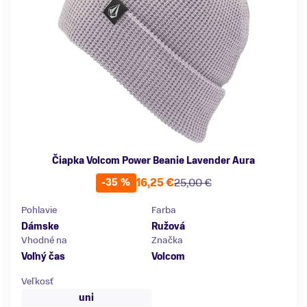
Čiapka Volcom Power Beanie Lavender Aura
16,25 €
25,00 €
-35 %
Pohlavie
Farba
Dámske
Ružová
Vhodné na
Značka
Voľný čas
Volcom
Veľkosť
uni