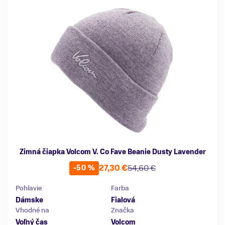
Zimná čiapka Volcom V. Co Fave Beanie Dusty Lavender
27,30 €
54,60 €
-50 %
Pohlavie
Farba
Dámske
Fialová
Vhodné na
Značka
Voľný čas
Volcom