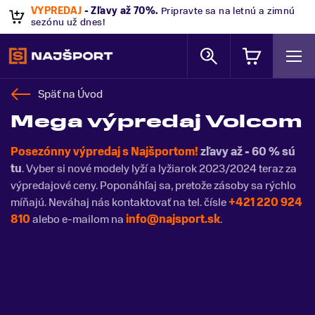
VÝPREDAJ
- Zľavy až 70%
.
Pripravte sa na letnú a zimnú
sezónu už dnes!
Späť na
Úvod
Mega výpredaj Volcom
Posezónny výpredaj s Najšportom!
zľavy až - 60 % sú
tu
. Vyber si nové modely lyží a lyžiarok 2023/2024 teraz za
výpredajové ceny. Poponáhľaj sa, pretože zásoby sa rýchlo
míňajú. Neváhaj nás kontaktovať na tel. čísle
+421 220 924
810
alebo e-mailom na
info@najsport.sk
.