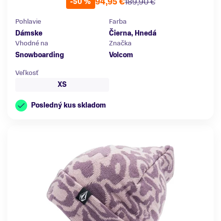
94,95 €
189,90 €
-50 %
Pohlavie
Farba
Dámske
Čierna, Hnedá
Vhodné na
Značka
Snowboarding
Volcom
Veľkosť
XS
Posledný kus skladom