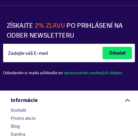
ZÍSKAJTE
2% ZĽAVU
PO PRIHLÁSENÍ NA
ODBER NEWSLETTERU
Zadajte váš E-mail
Odoslať
Odoslaním e-mailu súhlasíte so
spracovaním osobných údajov
Informácie
Kontakt
Promo akcie
Blog
Kariéra