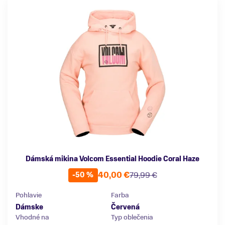
Dámská mikina Volcom Essential Hoodie Coral Haze
40,00 €
79,99 €
-50 %
Pohlavie
Farba
Dámske
Červená
Vhodné na
Typ oblečenia