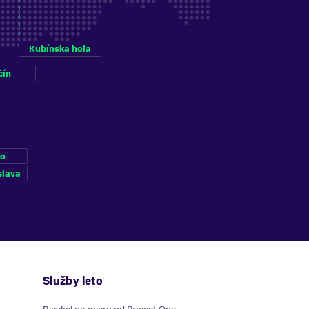
Kubínska hoľa
čín
ko
slava
Služby leto