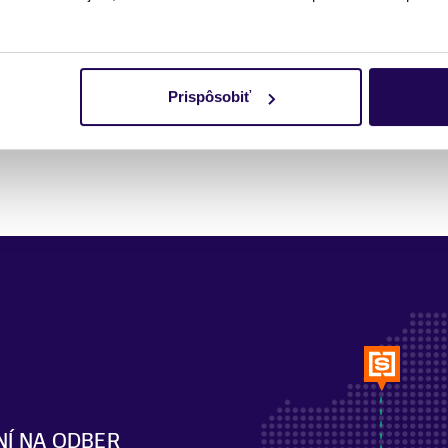
Prispôsobiť
Pozreli ste si 1 z 1 produktov.
NÍ NA ODBER