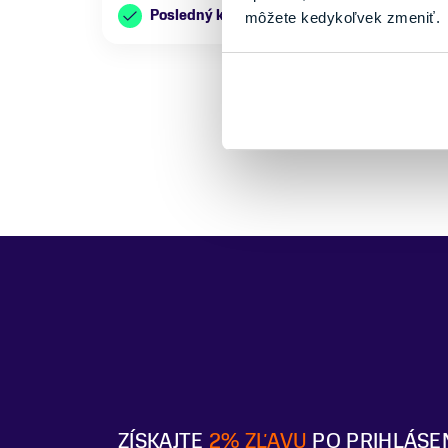
Posledný kus skladom
môžete kedykoľvek zmeniť.
ZÍSKAJTE
2% ZĽAVU
PO PRIHLÁSE