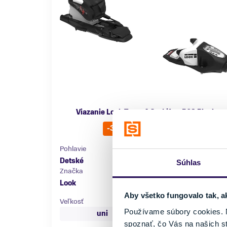
Viazanie Look Team 4 Gw Lifter B63 Black
37,70 €
58,00 €
-35 %
Pohlavie
Farba
Detské
Biela, Čierna
Súhlas
Značka
Look
Aby všetko fungovalo tak, a
Veľkosť
Používame súbory cookies. N
uni
spoznať, čo Vás na našich s