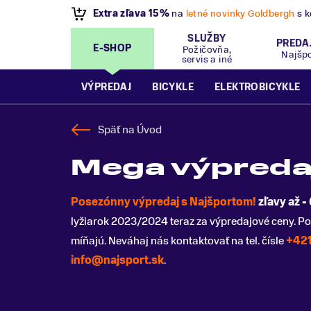
VÝPREDAJ
- Zľavy až 70%
.
Pripravte sa na let
SLUŽBY
PREDA
E-SHOP
Požičovňa,
Najšp
servis a iné
VÝPREDAJ
BICYKLE
ELEKTROBICYKLE
Späť na
Úvod
Mega výpreda
Posezónny výpredaj s Najšportom!
zľavy až -
lyžiarok 2023/2024 teraz za výpredajové ceny. Po
míňajú. Neváhaj nás kontaktovať na tel. čísle
+421
info@najsport.sk
.