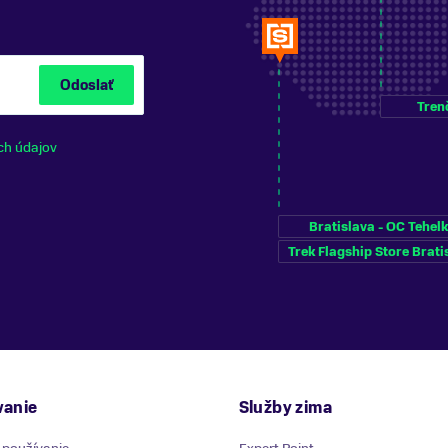
Odoslať
Tren
ch údajov
Bratislava - OC Tehel
Trek Flagship Store Brati
anie
Služby zima