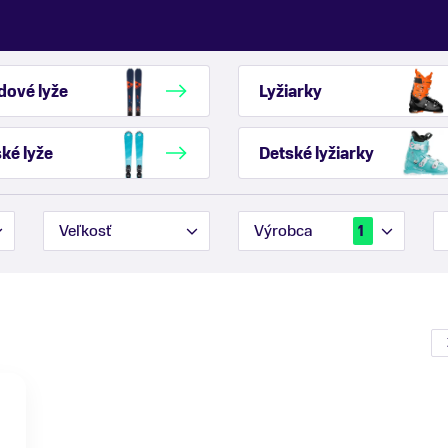
dové lyže
Lyžiarky
ké lyže
Detské lyžiarky
Veľkosť
Výrobca
1