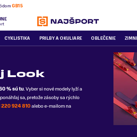
nú a zimnú sezónu už dnes!
JNE
ort
CYKLISTIKA
PRILBY A OKULIARE
OBLEČENIE
ZIMN
j Look
 60 % sú tu
. Vyber si nové modely lyží a
ponáhľaj sa, pretože zásoby sa rýchlo
 220 924 810
alebo e-mailom na