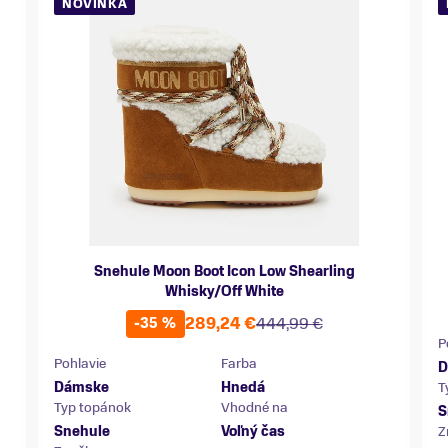
NOVINKA
Snehule Moon Boot Icon Low Shearling
Whisky/Off White
289,24 €
444,99 €
-35 %
P
Pohlavie
Farba
D
Dámske
Hnedá
T
Typ topánok
Vhodné na
S
Snehule
Voľný čas
Z