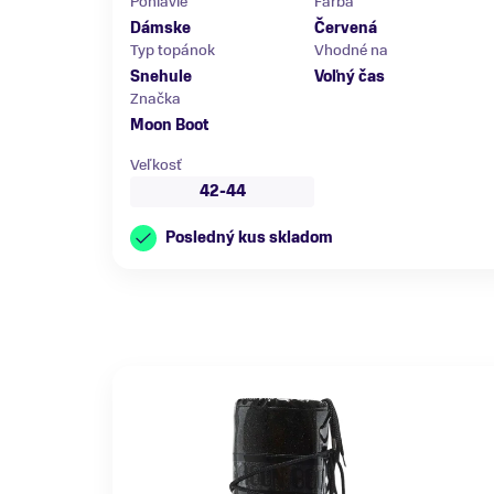
Pohlavie
Farba
Dámske
Červená
Typ topánok
Vhodné na
Snehule
Voľný čas
Značka
Moon Boot
Veľkosť
42-44
Posledný kus skladom