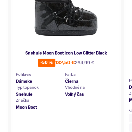
Snehule Moon Boot Icon Low Glitter Black
132,50 €
264,99 €
-50 %
Pohlavie
Farba
P
Dámske
Čierna
Typ topánok
Vhodné na
D
Z
Snehule
Voľný čas
Značka
M
Moon Boot
V