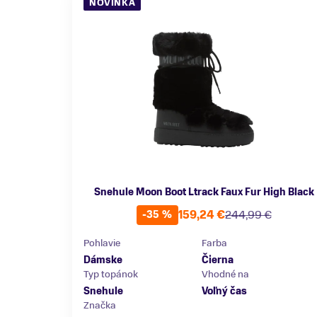
NOVINKA
Snehule Moon Boot Ltrack Faux Fur High Black
159,24 €
244,99 €
-35 %
Pohlavie
Farba
Dámske
Čierna
Typ topánok
Vhodné na
Snehule
Voľný čas
Značka