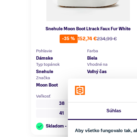
Snehule Moon Boot Ltrack Faux Fur White
152,74 €
234,99 €
-35 %
Pohlavie
Farba
Dámske
Biela
Typ topánok
Vhodné na
Snehule
Voľný čas
Značka
Moon Boot
Veľkosť
38
40
Súhlas
41
Skladom - Ihneď k odberu
Aby všetko fungovalo tak, a