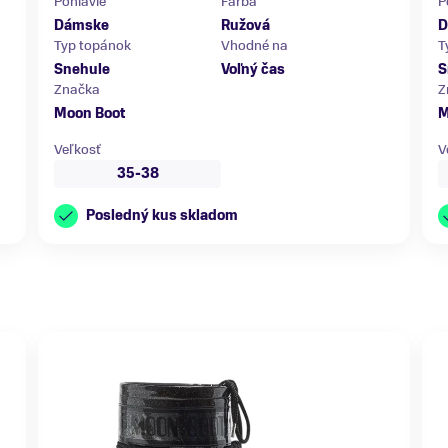
Pohlavie
Farba
P
Dámske
Ružová
D
Typ topánok
Vhodné na
T
Snehule
Voľný čas
S
Značka
Z
Moon Boot
M
Veľkosť
V
35-38
Posledný kus skladom