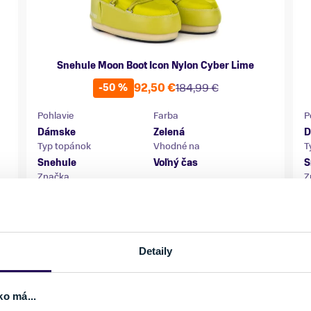
Snehule Moon Boot Icon Nylon Cyber Lime
92,50 €
184,99 €
-50 %
Pohlavie
Farba
P
Dámske
Zelená
D
Typ topánok
Vhodné na
T
Snehule
Voľný čas
S
Značka
Z
Moon Boot
M
Veľkosť
V
Detaily
35-38
39-41
Skladom - Ihneď k odberu
ko má...