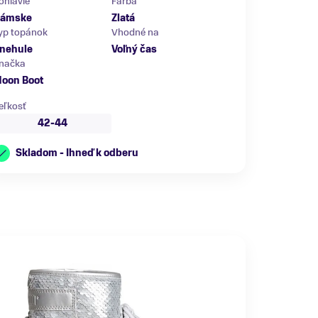
ohlavie
Farba
ámske
Zlatá
yp topánok
Vhodné na
nehule
Voľný čas
načka
oon Boot
eľkosť
42-44
Skladom - Ihneď k odberu