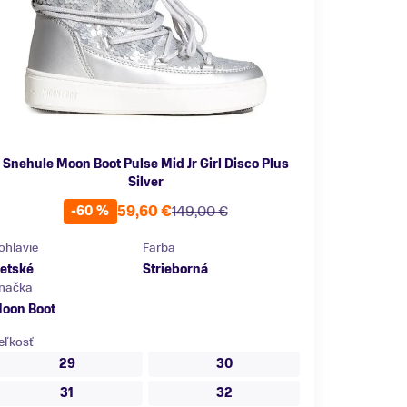
Snehule Moon Boot Pulse Mid Jr Girl Disco Plus
Silver
59,60 €
149,00 €
-60 %
ohlavie
Farba
etské
Strieborná
načka
oon Boot
eľkosť
29
30
31
32