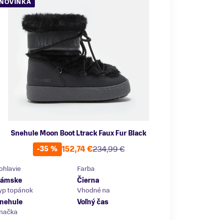
NOVINKA
Snehule Moon Boot Ltrack Faux Fur Black
152,74 €
234,99 €
-35 %
ohlavie
Farba
ámske
Čierna
yp topánok
Vhodné na
nehule
Voľný čas
načka