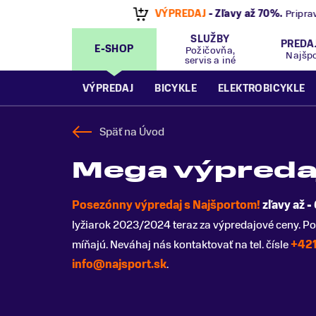
VÝPREDAJ
- Zľavy až 70%
.
Pripravte sa na let
SLUŽBY
PREDA
E-SHOP
Požičovňa,
Najšp
servis a iné
VÝPREDAJ
BICYKLE
ELEKTROBICYKLE
Späť na
Úvod
Mega výpreda
Posezónny výpredaj s Najšportom!
zľavy až -
lyžiarok 2023/2024 teraz za výpredajové ceny. Po
míňajú. Neváhaj nás kontaktovať na tel. čísle
+421
info@najsport.sk
.