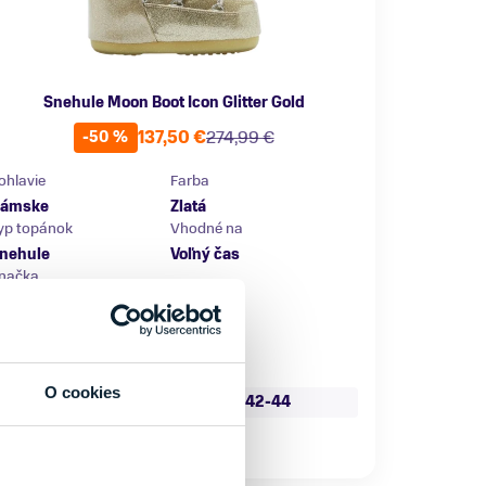
Snehule Moon Boot Icon Glitter Gold
137,50 €
274,99 €
-50 %
ohlavie
Farba
ámske
Zlatá
yp topánok
Vhodné na
nehule
Voľný čas
načka
oon Boot
eľkosť
O cookies
39-41
42-44
Skladom - Ihneď k odberu