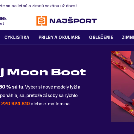
nú a zimnú sezónu už dnes!
JNE
ort
CYKLISTIKA
PRILBY A OKULIARE
OBLEČENIE
ZIMN
j Moon Boot
 60 % sú tu
. Vyber si nové modely lyží a
ponáhľaj sa, pretože zásoby sa rýchlo
 220 924 810
alebo e-mailom na