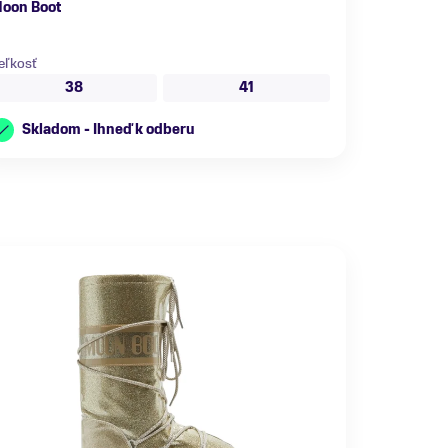
oon Boot
eľkosť
38
41
Skladom - Ihneď k odberu