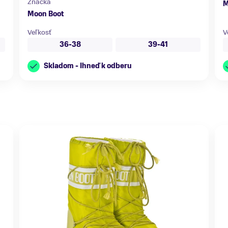
Značka
M
Moon Boot
Veľkosť
V
36-38
39-41
Skladom - Ihneď k odberu