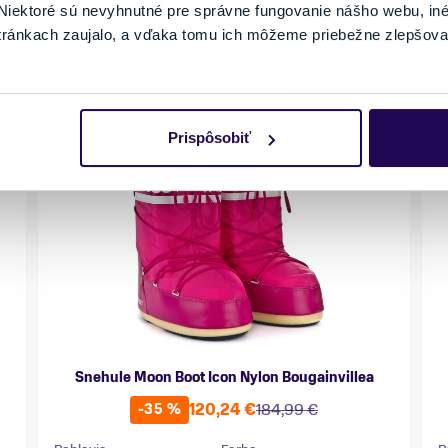
iektoré sú nevyhnutné pre správne fungovanie nášho webu, in
tránkach zaujalo, a vďaka tomu ich môžeme priebežne zlepšova
Prispôsobiť
Snehule Moon Boot Icon Nylon Bougainvillea
120,24 €
184,99 €
-35 %