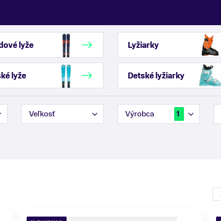
dové lyže
Lyžiarky
ké lyže
Detské lyžiarky
Veľkosť
Výrobca
1