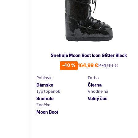
Snehule Moon Boot Icon Glitter Black
164,99 €
274,99 €
-40 %
Pohlavie
Farba
Dámske
Čierna
Typ topánok
Vhodné na
Snehule
Voľný čas
Značka
Moon Boot