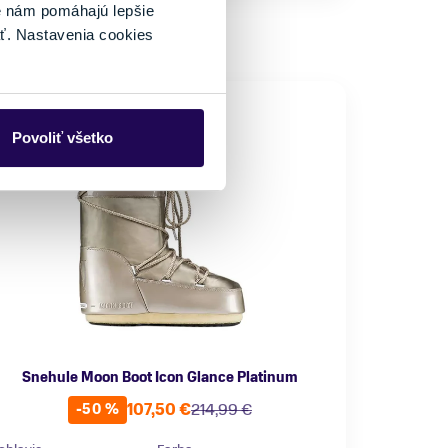
é nám pomáhajú lepšie
ť. Nastavenia cookies
Povoliť všetko
Snehule Moon Boot Icon Glance Platinum
107,50 €
214,99 €
-50 %