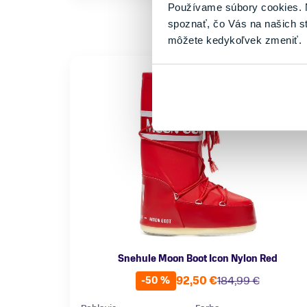
Používame súbory cookies. N
spoznať, čo Vás na našich s
môžete kedykoľvek zmeniť.
Snehule Moon Boot Icon Nylon Red
92,50 €
184,99 €
-50 %