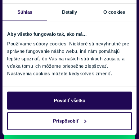
Súhlas
Detaily
O cookies
E-MAIL:
Aby všetko fungovalo tak, ako má...
Používame súbory cookies. Niektoré sú nevyhnutné pre
TELEFÓNNE ČÍSLO:
správne fungovanie nášho webu, iné nám pomáhajú
lepšie spoznať, čo Vás na našich stránkach zaujalo, a
vďaka tomu ich môžeme priebežne zlepšovať.
SPRÁVA:
Nastavenia cookies môžete kedykoľvek zmeniť.
Povoliť všetko
Náš špecialista vám, čo najskôr zavolá ohľadom tohto
produktu.
Prispôsobiť