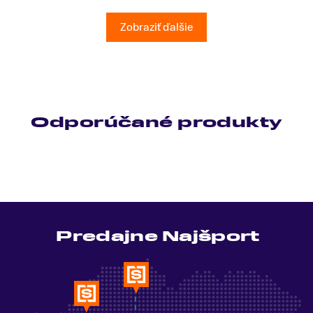
všetky moje otázky odpovedal bez zaváhania.
Ešte raz ďakujem.
Zobraziť ďalšie
Odporúčané produkty
Predajne Najšport