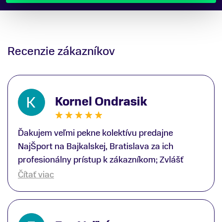
Recenzie zákazníkov
Kornel Ondrasik
Ďakujem veľmi pekne kolektívu predajne
NajŠport na Bajkalskej, Bratislava za ich
profesionálny prístup k zákazníkom; Zvlášť
ďakujem špecialistovi Martinovi Gunišovi za
Čítať viac
jeho odbornú pomoc pri kúpe nových lyží a
lyžiarskej obuvi, ako aj prilby.. všetko značka
Atomic; Pán Martin Guniš mi svojou