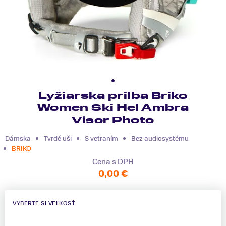
Lyžiarska prilba Briko
Women Ski Hel Ambra
Visor Photo
Dámska
Tvrdé uši
S vetraním
Bez audiosystému
BRIKO
Cena s DPH
0,00 €
VYBERTE SI VEĽKOSŤ