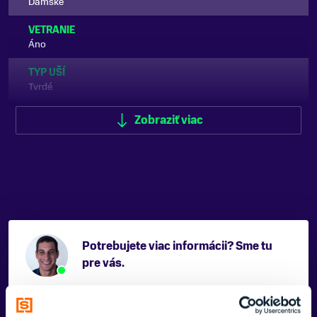
Dámske
VETRANIE
Áno
TYP UŠÍ
Tvrdé
VISOR / OCHRANNÝ ŠTÍT
Zobraziť viac
Áno
FARBA
Tyrkysová
ZNAČKA
BRIKO
Potrebujete viac informácii? Sme tu
Zobraziť menej
pre vás.
VAŠE MENO: