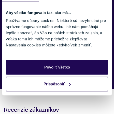
TELEFÓNNE ČÍSLO:
Aby všetko fungovalo tak, ako má...
Používame súbory cookies. Niektoré sú nevyhnutné pre
správne fungovanie nášho webu, iné nám pomáhajú
SPRÁVA:
lepšie spoznať, čo Vás na našich stránkach zaujalo, a
vďaka tomu ich môžeme priebežne zlepšovať.
Nastavenia cookies môžete kedykoľvek zmeniť.
Náš špecialista vám, čo najskôr zavolá ohľadom tohto
Povoliť všetko
produktu.
Prispôsobiť
Recenzie zákazníkov