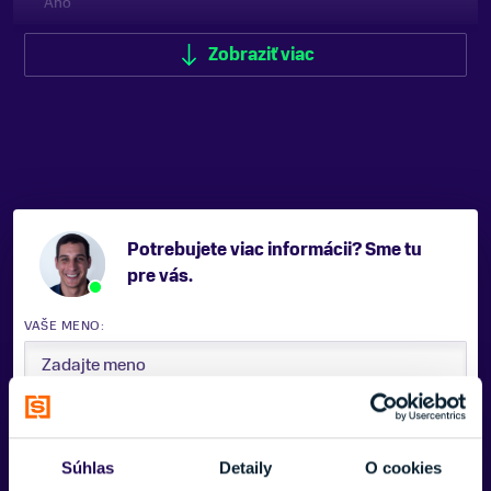
Áno
TYP UŠÍ
Zobraziť viac
Mäkké
FARBA
Čierna, Strieborná
ZNAČKA
Blizzard
Potrebujete viac informácii? Sme tu
Zobraziť menej
pre vás.
VAŠE MENO:
E-MAIL:
Súhlas
Detaily
O cookies