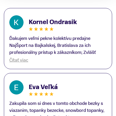
Kornel Ondrasik
Ďakujem veľmi pekne kolektívu predajne
NajŠport na Bajkalskej, Bratislava za ich
profesionálny prístup k zákazníkom; Zvlášť
ďakujem špecialistovi Martinovi Gunišovi za
Čítať viac
jeho odbornú pomoc pri kúpe nových lyží a
lyžiarskej obuvi, ako aj prilby.. všetko značka
Atomic; Pán Martin Guniš mi svojou
Eva Veľká
odbornosťou otvoril nové obzory a dozvedel
som sa, vďaka jeho profesionálnemu prístupu k
zákazníkovi, up-to-date informácie o nových
Zakupila som si dnes v tomto obchode bezky s
trendoch v lyžiarských technológiách; Z
viazanim, topanky bezecke, snowbord topanky,
predajne NajŠport som odchádzal s nakúpom