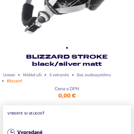
BLIZZARD STROKE
black/silver matt
Unisex
Mäkké uši
S vetraním
Bez audiosystému
Blizzard
Cena s DPH
0,00 €
VYBERTE SI VEĽKOSŤ
Vypredané