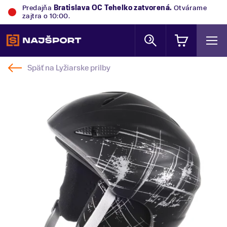
Predajňa
Bratislava OC Tehelko
zatvorená.
Otvárame
zajtra o 10:00.
Späť na
Lyžiarske prilby