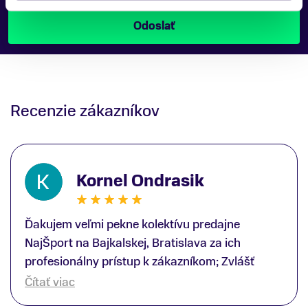
Recenzie zákazníkov
Kornel Ondrasik
Ďakujem veľmi pekne kolektívu predajne
NajŠport na Bajkalskej, Bratislava za ich
profesionálny prístup k zákazníkom; Zvlášť
ďakujem špecialistovi Martinovi Gunišovi za
Čítať viac
jeho odbornú pomoc pri kúpe nových lyží a