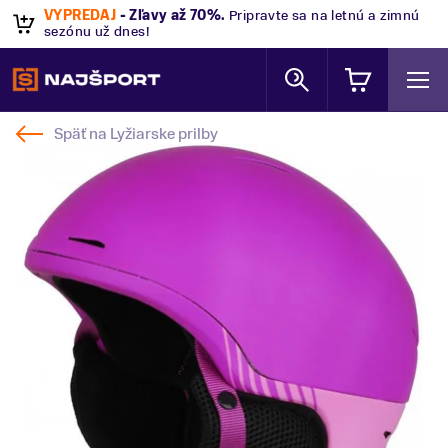
VÝPREDAJ
- Zľavy až 70%
.
Pripravte sa na letnú a zimnú
sezónu už dnes!
Späť na
Lyžiarske prilby