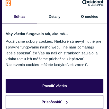
Zobraziť menej
VAŠE MENO:
Súhlas
Detaily
O cookies
E-MAIL:
Aby všetko fungovalo tak, ako má...
Používame súbory cookies. Niektoré sú nevyhnutné pre
správne fungovanie nášho webu, iné nám pomáhajú
TELEFÓNNE ČÍSLO:
lepšie spoznať, čo Vás na našich stránkach zaujalo, a
vďaka tomu ich môžeme priebežne zlepšovať.
Nastavenia cookies môžete kedykoľvek zmeniť.
SPRÁVA:
Povoliť všetko
Prispôsobiť
Náš špecialista vám, čo najskôr zavolá ohľadom tohto
produktu.