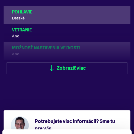
POHLAVIE
Detské
VETRANIE
Áno
MOŽNOSŤ NASTAVENIA VEĽKOSTI
Áno
TYP UŠÍ
Zobraziť viac
Mäkké
AUDIO SYSTÉM
Nie
FARBA
Ružová
ZNAČKA
Potrebujete viac informácii? Sme tu
Blizzard
pre vás.