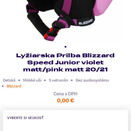
Lyžiarska Prilba Blizzard
Speed Junior violet
matt/pink matt 20/21
Detská
Mäkké uši
S vetraním
Bez audiosystému
Blizzard
Cena s DPH
0,00 €
VYBERTE SI VEĽKOSŤ