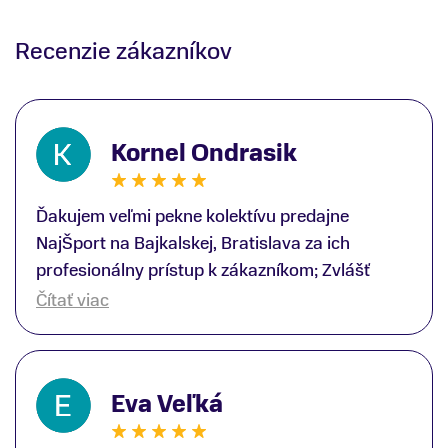
Recenzie zákazníkov
Kornel Ondrasik
Ďakujem veľmi pekne kolektívu predajne
NajŠport na Bajkalskej, Bratislava za ich
profesionálny prístup k zákazníkom; Zvlášť
ďakujem špecialistovi Martinovi Gunišovi za
Čítať viac
jeho odbornú pomoc pri kúpe nových lyží a
lyžiarskej obuvi, ako aj prilby.. všetko značka
Atomic; Pán Martin Guniš mi svojou
Eva Veľká
odbornosťou otvoril nové obzory a dozvedel
som sa, vďaka jeho profesionálnemu prístupu k