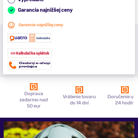
Garancia najnižšej ceny
Garancia najnižšej ceny
Kalkulačka splátok
Doprava
Vrátenie tovaru
Doručenie už 
zadarmo nad
do 14 dní
24 hodín
50 eur