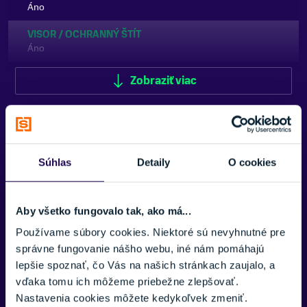
Áno
VISOR / OCHRANNÝ ŠTÍT
Áno
FARBA
Zobraziť viac
Čierna
ZNAČKA
Fox Racing
Súhlas
Detaily
O cookies
Zobraziť menej
Potrebujete viac informácii? Sme tu
Aby všetko fungovalo tak, ako má...
pre vás.
Používame súbory cookies. Niektoré sú nevyhnutné pre
správne fungovanie nášho webu, iné nám pomáhajú
VAŠE MENO:
lepšie spoznať, čo Vás na našich stránkach zaujalo, a
vďaka tomu ich môžeme priebežne zlepšovať.
Nastavenia cookies môžete kedykoľvek zmeniť.