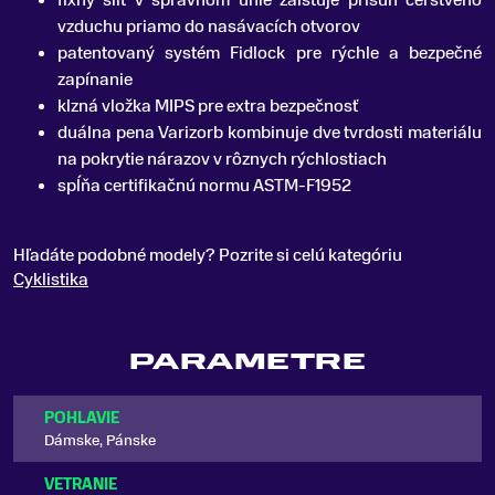
fixný šilt v správnom uhle zaisťuje prísun čerstvého
vzduchu priamo do nasávacích otvorov
patentovaný systém Fidlock pre rýchle a bezpečné
zapínanie
klzná vložka MIPS pre extra bezpečnosť
duálna pena Varizorb kombinuje dve tvrdosti materiálu
na pokrytie nárazov v rôznych rýchlostiach
spĺňa certifikačnú normu ASTM-F1952
Hľadáte podobné modely? Pozrite si celú kategóriu
Cyklistika
PARAMETRE
POHLAVIE
Dámske, Pánske
VETRANIE