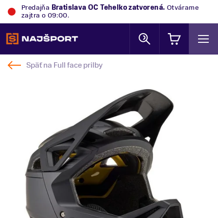
Predajňa
Bratislava OC Tehelko
zatvorená.
Otvárame
zajtra o 09:00.
Späť na
Full face prilby