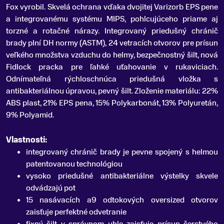
Fox vyrobil
.
Skvelá ochrana vďaka dvojitej Varizorb EPS pene
a integrovanému systému MIPS, pohlcujúceho priame aj
torzné a rotačné nárazy. Integrovaný priedušný chránič
brady plní DH normy (ASTM), 24 vetracích otvorov pre prísun
veľkého množstva vzduchu do helmy, bezpečnostný šilt, nová
Fidlock pracka pre ľahké uťahovanie v rukaviciach.
Odnímateľná rýchloschnúca priedušná vložka s
antibakteriálnou úpravou, pevný šilt. Zloženie materiálu: 22%
ABS plast, 21% EPS pena, 15% Polykarbonát, 13% Polyuretán,
9% Polyamid.
Vlastnosti:
integrovaný chránič brady je pevne spojený s helmou
patentovanou technológiou
vysoko priedušné antibakteriálne výstelky skvele
odvádzajú pot
15 nasávacích a9 odtokových oversized otvorov
zaisťuje perfektné odvetranie