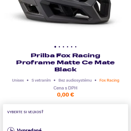
Prilba Fox Racing
Proframe Matte Ce Mate
Black
Unisex
S vetraním
Bez audiosystému
Fox Racing
Cena s DPH
0,00 €
VYBERTE SI VEĽKOSŤ
Vypredané