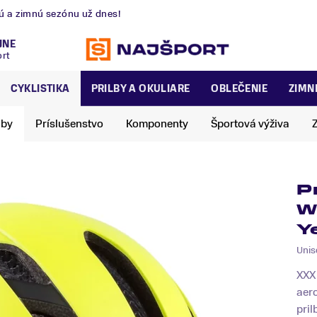
nú a zimnú sezónu už dnes!
JNE
ort
CYKLISTIKA
PRILBY A OKULIARE
OBLEČENIE
ZIMN
lby
Príslušenstvo
Komponenty
Športová výživa
P
W
Y
Unis
XXX 
aer
pril