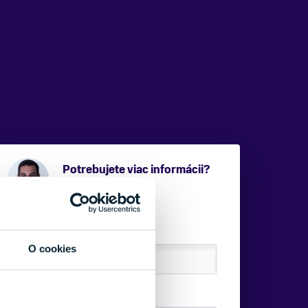
Potrebujete viac informácii?
Sme tu pre vás.
VAŠE MENO:
O cookies
E-MAIL: