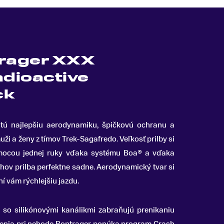
trager XXX
dioactive
ck
tú najlepšiu aerodynamiku, špičkovú ochranu a
uži a ženy z tímov Trek-Sagafredo. Veľkosť prilby si
mocou jednej ruky vďaka systému Boa
® a vďaka
ov prilba perfektne sadne. Aerodynamický tvar si
í vám rýchlejšiu jazdu.
so silikónovými kanálikmi zabraňujú prenikaniu