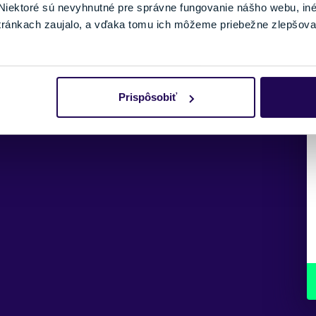
iektoré sú nevyhnutné pre správne fungovanie nášho webu, in
tránkach zaujalo, a vďaka tomu ich môžeme priebežne zlepšova
Prispôsobiť