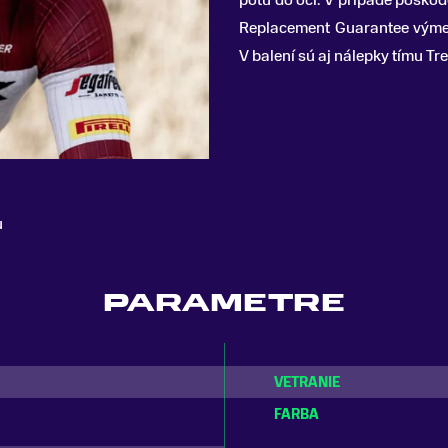
potu do očí. V prípade poško
Replacement Guarantee výmen
V balení sú aj nálepky tímu Tr
u
PARAMETRE
VETRANIE
FARBA