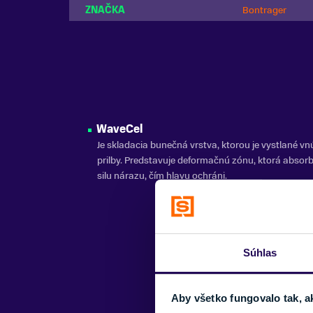
ZNAČKA
Bontrager
WaveCel
Je skladacia bunečná vrstva, ktorou je vystlané vn
prilby. Predstavuje deformačnú zónu, ktorá absor
silu nárazu, čím hlavu ochráni.
Súhlas
Aby všetko fungovalo tak, a