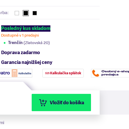
arba:
Posledný kus skladom
Dostupné v 1 predajni
Trenčín
(Zlatovská 20)
Doprava zadarmo
Garancia najnižšej ceny
Kalkulačka splátok
Vložiť do košíka
mi