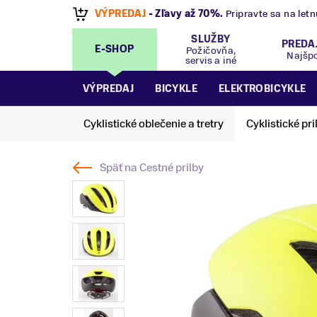
VÝPREDAJ
- Zľavy až 70%
.
Pripravte sa na let
SLUŽBY
PREDA
E-SHOP
Požičovňa,
Najšp
servis a iné
VÝPREDAJ
BICYKLE
ELEKTROBICYKLE
Cyklistické oblečenie a tretry
Cyklistické pri
Späť na
Cestné prilby