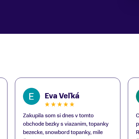
Eva Veľká
Zakupila som si dnes v tomto
C
obchode bezky s viazanim, topanky
p
bezecke, snowbord topanky, mile
R