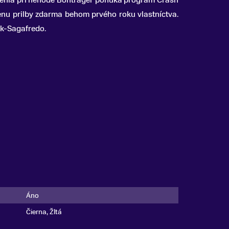
denia pri nehode Bontrager ponúka program Crash
u prilby zdarma behom prvého roku vlastníctva.
ek-Sagafredo.
Áno
Čierna, Žltá