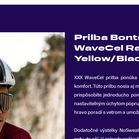
Prilba Bon
WaveCel Ra
Yellow/Bla
XXX WaveCel prilba ponúka 
komfort
.
Túto prilbu nosia aj m
prispôsobíte jednoducho po
nastaviteľným úchytom popruh
hravo poradí s vetrom a umožn
Dodatočné výstelky NoSweat 