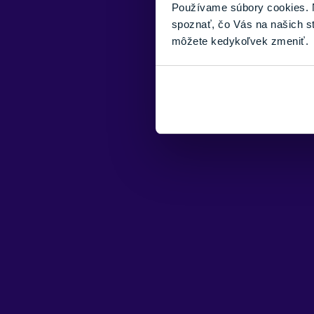
Používame súbory cookies. N
spoznať, čo Vás na našich s
môžete kedykoľvek zmeniť.