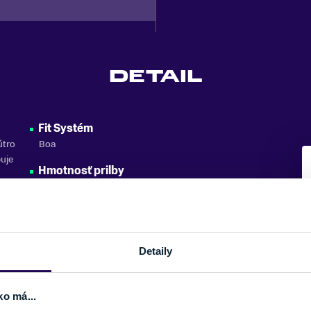
DETAIL
Fit Systém
útro
Boa
buje
Hmotnosť prilby
S (325 g), M (352 g), L (390 g)
Detaily
ko má...