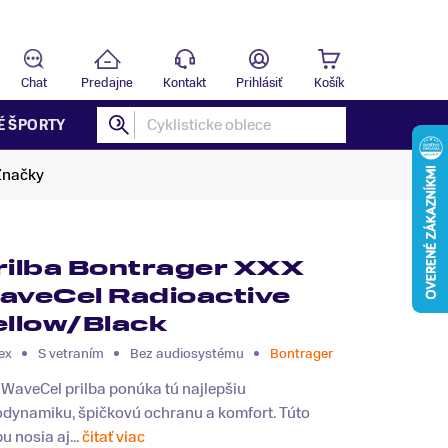
Predajňa
B
Chat
Predajne
Kontakt
Prihlásiť
Košík
É ŠPORTY
Značky
rilba Bontrager XXX
aveCel Radioactive
ellow/Black
ex
S vetraním
Bez audiosystému
Bontrager
WaveCel prilba ponúka tú najlepšiu
odynamiku, špičkovú ochranu a komfort. Túto
bu nosia aj...
čitať viac