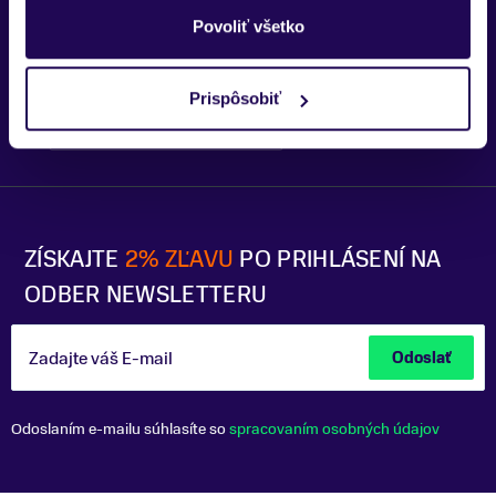
Trenčín
Povoliť všetko
Prispôsobiť
Bratislava - OC Tehelko
Trek Flagship Store Bratislava
ZÍSKAJTE
2% ZĽAVU
PO PRIHLÁSENÍ NA
ODBER NEWSLETTERU
Zadajte váš E-mail
Odoslať
Odoslaním e-mailu súhlasíte so
spracovaním osobných údajov