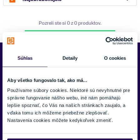
Pozreli ste si 0 z 0 produktov.
Predajne Najšport
Súhlas
Detaily
O cookies
Aby všetko fungovalo tak, ako má...
Používame súbory cookies. Niektoré sú nevyhnutné pre
správne fungovanie nášho webu, iné nám pomáhajú
lepšie spoznať, čo Vás na našich stránkach zaujalo, a
vďaka tomu ich môžeme priebežne zlepšovať.
Nastavenia cookies môžete kedykoľvek zmeniť.
Kubínska hoľa