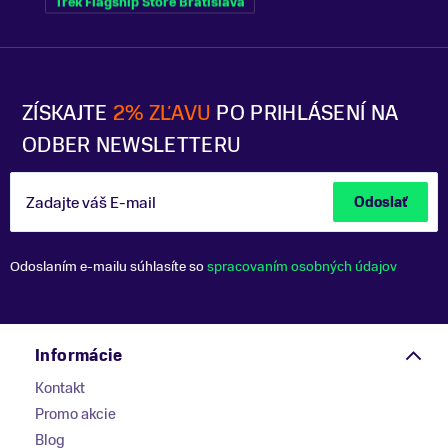
Trek Flagship Store Bratislava
ZÍSKAJTE
2% ZĽAVU
PO PRIHLÁSENÍ NA
ODBER NEWSLETTERU
Zadajte váš E-mail
Odoslať
Odoslaním e-mailu súhlasíte so
spracovaním osobných údajov
Informácie
Kontakt
Promo akcie
Blog