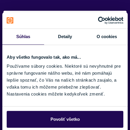
Potrebujete viac informácii? Sme tu
pre vás.
Súhlas
Detaily
O cookies
VAŠE MENO:
Aby všetko fungovalo tak, ako má...
Používame súbory cookies. Niektoré sú nevyhnutné pre
E-MAIL:
správne fungovanie nášho webu, iné nám pomáhajú
lepšie spoznať, čo Vás na našich stránkach zaujalo, a
vďaka tomu ich môžeme priebežne zlepšovať.
TELEFÓNNE ČÍSLO:
Nastavenia cookies môžete kedykoľvek zmeniť.
SPRÁVA:
Povoliť všetko