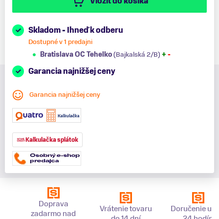
Vložiť do košíka
Skladom - Ihneď k odberu
Dostupné v 1 predajni
Bratislava OC Tehelko
(Bajkalská 2/B)
+
-
Garancia najnižšej ceny
Garancia najnižšej ceny
Kalkulačka splátok
Doprava
Vrátenie tovaru
Doručenie už 
zadarmo nad
do 14 dní
24 hodín