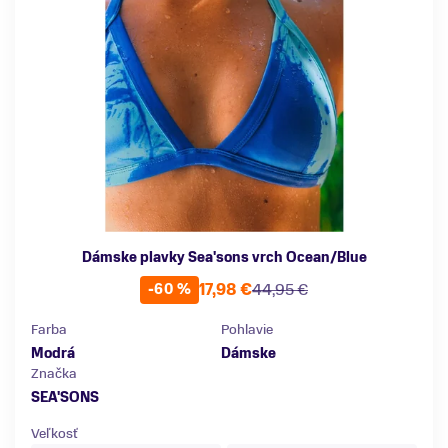
Dámske plavky Sea'sons vrch Ocean/Blue
17,98 €
44,95 €
-60 %
Farba
Pohlavie
Modrá
Dámske
Značka
SEA'SONS
Veľkosť