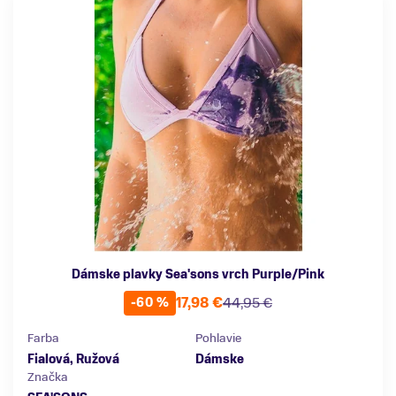
Dámske plavky Sea'sons vrch Purple/Pink
17,98 €
44,95 €
-60 %
Farba
Pohlavie
Fialová, Ružová
Dámske
Značka