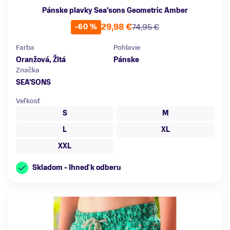
Pánske plavky Sea'sons Geometric Amber
29,98 €
74,95 €
-60 %
Farba
Pohlavie
Oranžová, Žltá
Pánske
Značka
SEA'SONS
Veľkosť
S
M
L
XL
XXL
Skladom - Ihneď k odberu