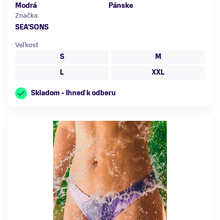
Modrá
Pánske
Značka
SEA'SONS
Veľkosť
S
M
L
XXL
Skladom - Ihneď k odberu