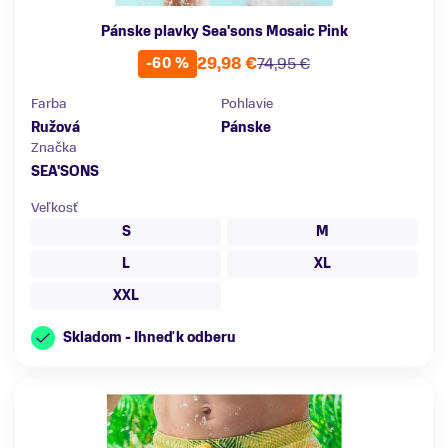
Pánske plavky Sea'sons Mosaic Pink
29,98 €
74,95 €
-60 %
Farba
Pohlavie
Ružová
Pánske
Značka
SEA'SONS
Veľkosť
S
M
L
XL
XXL
Skladom - Ihneď k odberu