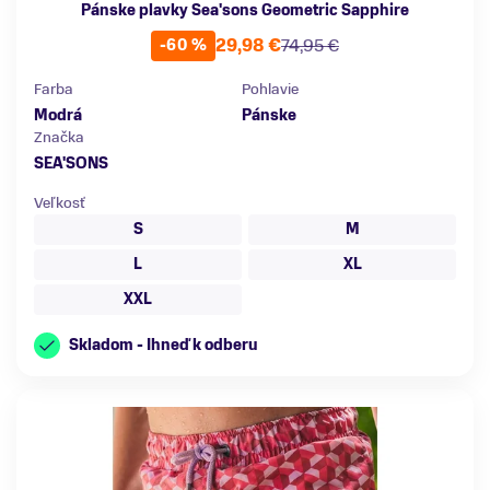
Pánske plavky Sea'sons Geometric Sapphire
29,98 €
74,95 €
-60 %
Farba
Pohlavie
Modrá
Pánske
Značka
SEA'SONS
Veľkosť
S
M
L
XL
XXL
Skladom - Ihneď k odberu