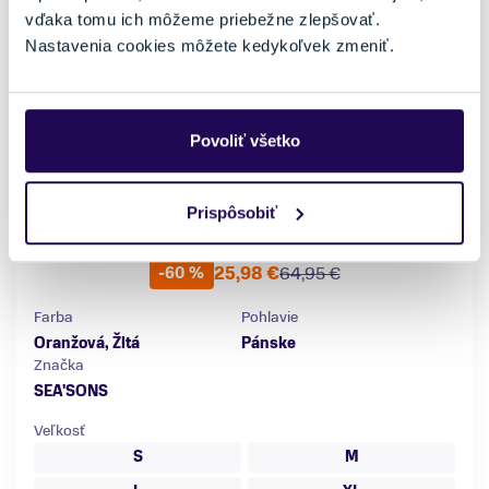
vďaka tomu ich môžeme priebežne zlepšovať.
Nastavenia cookies môžete kedykoľvek zmeniť.
Povoliť všetko
Prispôsobiť
Pánske plavky Sea'sons Main Orange/Yellow
25,98 €
64,95 €
-60 %
Farba
Pohlavie
Oranžová, Žltá
Pánske
Značka
SEA'SONS
Veľkosť
S
M