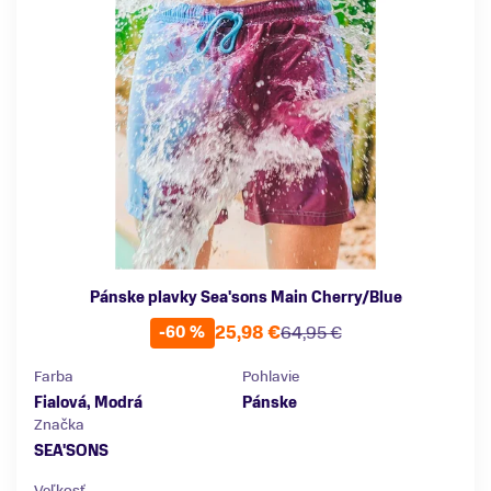
Pánske plavky Sea'sons Main Cherry/Blue
25,98 €
64,95 €
-60 %
Farba
Pohlavie
Fialová, Modrá
Pánske
Značka
SEA'SONS
Veľkosť