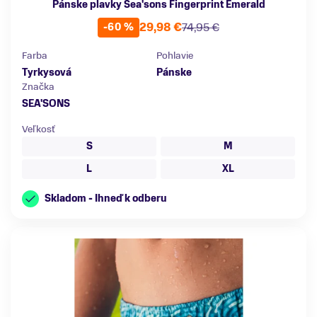
Pánske plavky Sea'sons Fingerprint Emerald
29,98 €
74,95 €
-60 %
Farba
Pohlavie
Tyrkysová
Pánske
Značka
SEA'SONS
Veľkosť
S
M
L
XL
Skladom - Ihneď k odberu