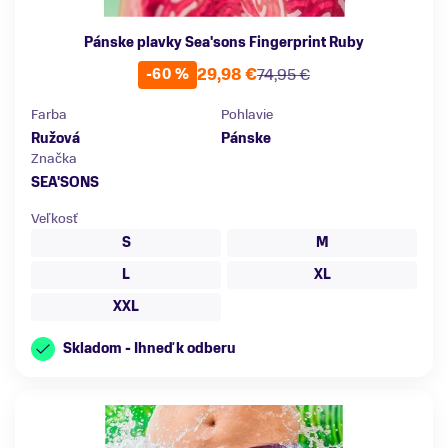
Pánske plavky Sea'sons Fingerprint Ruby
29,98 €
74,95 €
-60 %
Farba
Pohlavie
Ružová
Pánske
Značka
SEA'SONS
Veľkosť
S
M
L
XL
XXL
Skladom - Ihneď k odberu