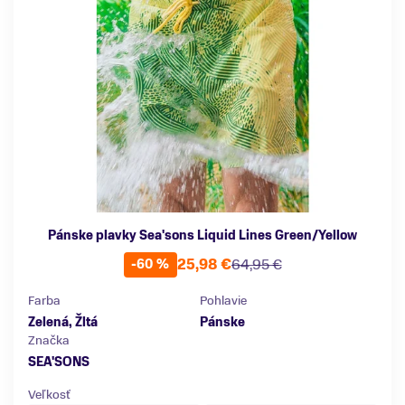
Pánske plavky Sea'sons Liquid Lines Green/Yellow
25,98 €
64,95 €
-60 %
Farba
Pohlavie
Zelená, Žltá
Pánske
Značka
SEA'SONS
Veľkosť