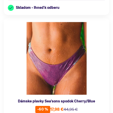
Skladom - Ihneď k odberu
Dámske plavky Sea'sons spodok Cherry/Blue
17,98 €
44,95 €
-60 %