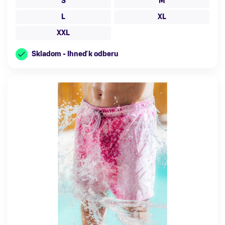
S
M
L
XL
XXL
Skladom - Ihneď k odberu