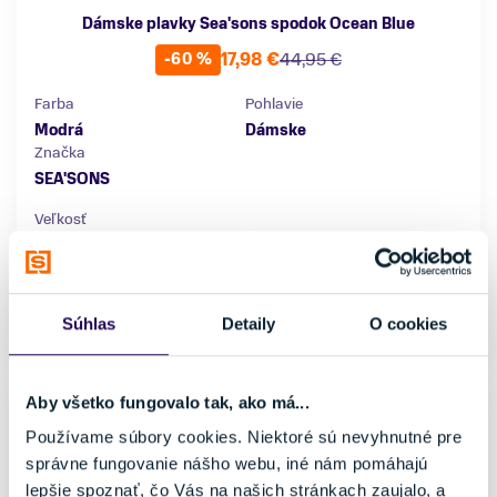
Dámske plavky Sea'sons spodok Ocean Blue
17,98 €
44,95 €
-60 %
Farba
Pohlavie
Modrá
Dámske
Značka
SEA'SONS
Veľkosť
XS
S
M
L
Súhlas
Detaily
O cookies
Skladom - Ihneď k odberu
Aby všetko fungovalo tak, ako má...
Používame súbory cookies. Niektoré sú nevyhnutné pre
správne fungovanie nášho webu, iné nám pomáhajú
lepšie spoznať, čo Vás na našich stránkach zaujalo, a