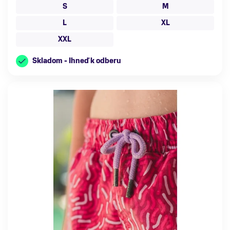
S
M
L
XL
XXL
Skladom - Ihneď k odberu