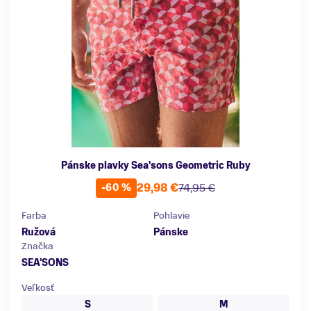
Pánske plavky Sea'sons Geometric Ruby
29,98 €
74,95 €
-60 %
Farba
Pohlavie
Ružová
Pánske
Značka
SEA'SONS
Veľkosť
S
M