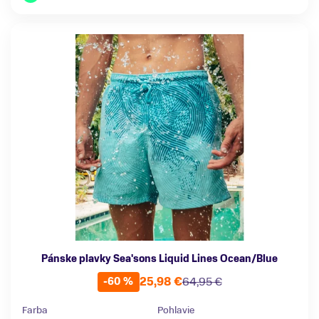
Pánske plavky Sea'sons Liquid Lines Ocean/Blue
25,98 €
64,95 €
-60 %
Farba
Pohlavie