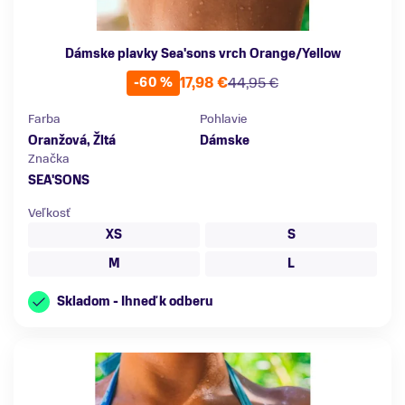
Dámske plavky Sea'sons vrch Orange/Yellow
17,98 €
44,95 €
-60 %
Farba
Pohlavie
Oranžová, Žltá
Dámske
Značka
SEA'SONS
Veľkosť
XS
S
M
L
Skladom - Ihneď k odberu