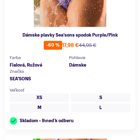
Dámske plavky Sea'sons spodok Purple/Pink
17,98 €
44,95 €
-60 %
Farba
Pohlavie
Fialová, Ružová
Dámske
Značka
SEA'SONS
Veľkosť
XS
S
M
L
Skladom - Ihneď k odberu