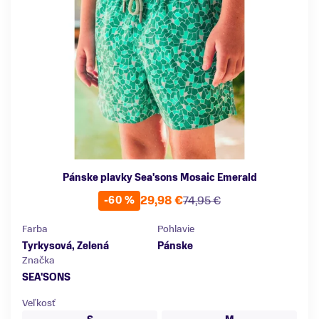
Pánske plavky Sea'sons Mosaic Emerald
29,98 €
74,95 €
-60 %
Farba
Pohlavie
Tyrkysová, Zelená
Pánske
Značka
SEA'SONS
Veľkosť