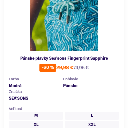
Pánske plavky Sea'sons Fingerprint Sapphire
29,98 €
74,95 €
-60 %
Farba
Pohlavie
Modrá
Pánske
Značka
SEA'SONS
Veľkosť
M
L
XL
XXL