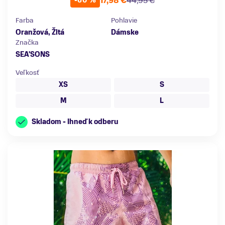
17,98 €
44,95 €
-60 %
Farba
Pohlavie
Oranžová, Žltá
Dámske
Značka
SEA'SONS
Veľkosť
XS
S
M
L
Skladom - Ihneď k odberu