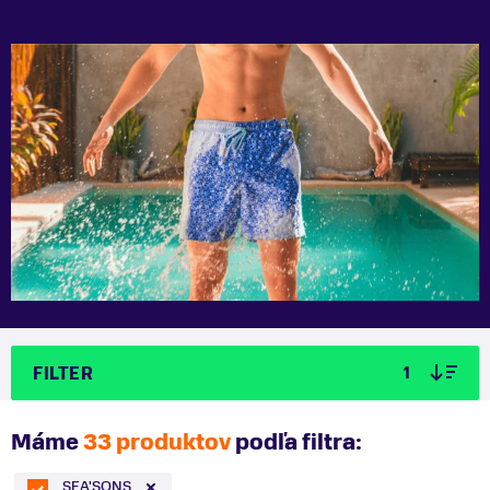
FILTER
1
Máme
33 produktov
podľa filtra:
SEA'SONS