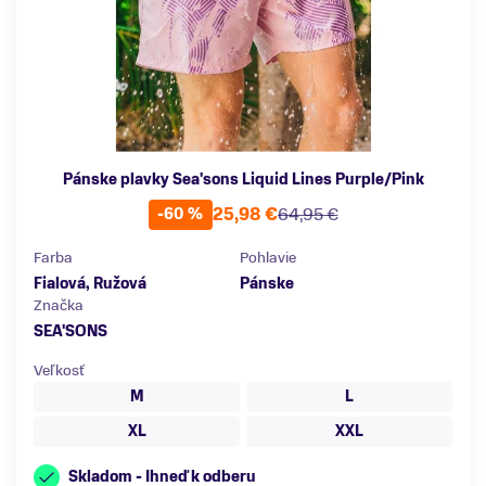
Pánske plavky Sea'sons Liquid Lines Purple/Pink
25,98 €
64,95 €
-60 %
Farba
Pohlavie
Fialová, Ružová
Pánske
Značka
SEA'SONS
Veľkosť
M
L
XL
XXL
Skladom - Ihneď k odberu