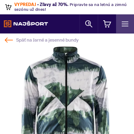
VÝPREDAJ
- Zľavy až 70%
.
Pripravte sa na letnú a zimnú
sezónu už dnes!
Späť na
Jarné a jesenné bundy