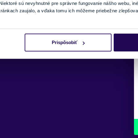
iektoré sú nevyhnutné pre správne fungovanie nášho webu, in
tránkach zaujalo, a vďaka tomu ich môžeme priebežne zlepšova
Prispôsobiť