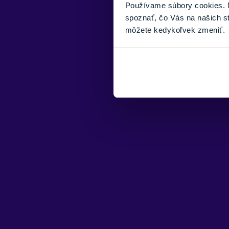
Používame súbory cookies. N
spoznať, čo Vás na našich s
môžete kedykoľvek zmeniť.