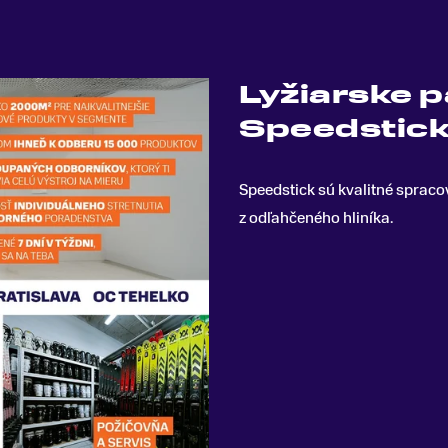
Lyžiarske p
Speedstick
Speedstick sú kvalitné spracov
z odľahčeného hliníka
.