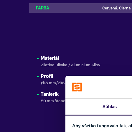
FARBA
Červená, Čierna
Materiál
Zliatina Hliníka / Aluminium Alloy
Profil
Ø18 mm/Ø16 mm
Tanierik
50 mm štandardný tanierik + oceľový bodec
Súhlas
Aby všetko fungovalo tak, a