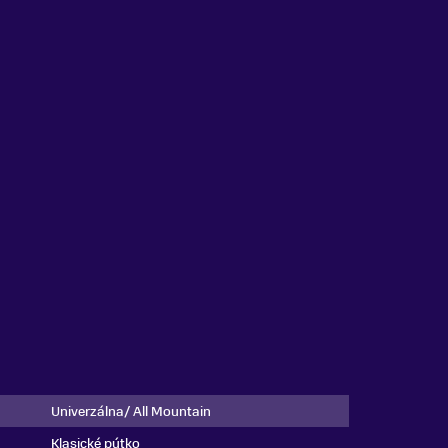
Univerzálna/ All Mountain
Klasické pútko