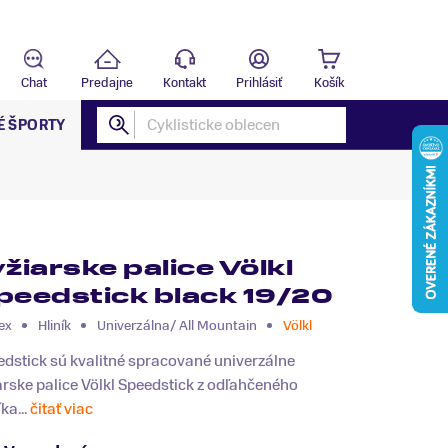
Predajňa
B
Chat
Predajne
Kontakt
Prihlásiť
Košík
É ŠPORTY
yžiarske palice Völkl
peedstick black 19/20
ex
Hliník
Univerzálna/ All Mountain
Völkl
dstick sú kvalitné spracované univerzálne
arske palice Völkl Speedstick z odľahčeného
íka...
čitať viac