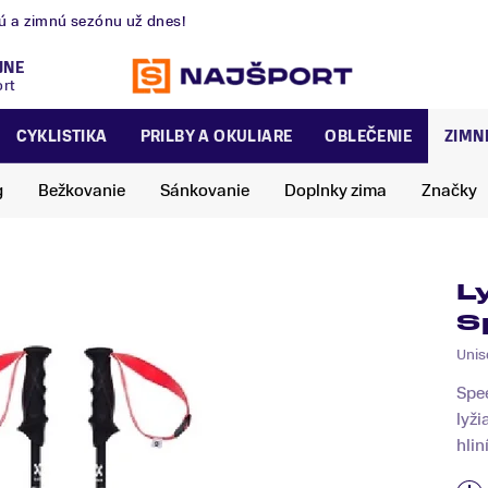
nú a zimnú sezónu už dnes!
JNE
ort
CYKLISTIKA
PRILBY A OKULIARE
OBLEČENIE
ZIMN
g
Bežkovanie
Sánkovanie
Doplnky zima
Značky
L
S
Unis
Spee
lyži
hlin