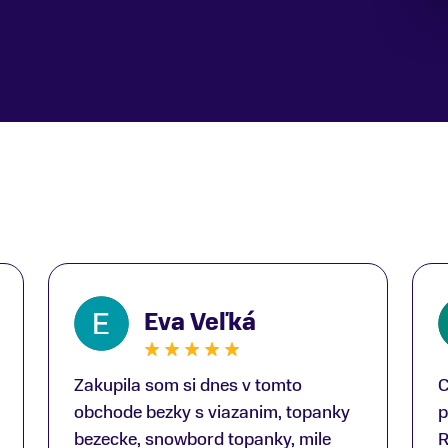
Eva Veľká
Zakupila som si dnes v tomto
C
obchode bezky s viazanim, topanky
p
bezecke, snowbord topanky, mile
R