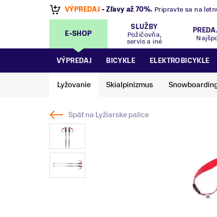
VÝPREDAJ
- Zľavy až 70%
.
Pripravte sa na let
SLUŽBY
PREDA
E-SHOP
Požičovňa,
Najšp
servis a iné
VÝPREDAJ
BICYKLE
ELEKTROBICYKLE
Lyžovanie
Skialpinizmus
Snowboardin
Späť na
Lyžiarske palice