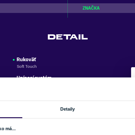
ZNAČKA
DETAIL
Rukoväť
Soft Touch
Upínací systém
Elastic Strap (Klasické pútko)
Detaily
ko má...