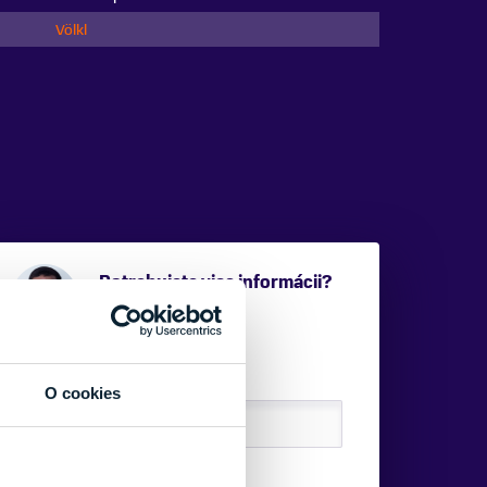
Völkl
Potrebujete viac informácii?
Sme tu pre vás.
VAŠE MENO:
O cookies
E-MAIL: