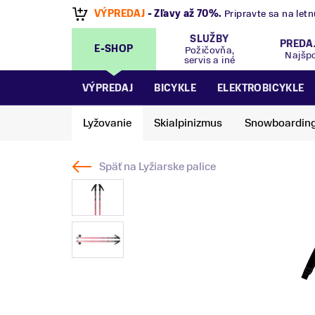
Predajňa
Bratislava OC Tehelko
,
Bajkalská 2/
SLUŽBY
PREDA
E-SHOP
Požičovňa,
Najšp
servis a iné
VÝPREDAJ
BICYKLE
ELEKTROBICYKLE
Lyžovanie
Skialpinizmus
Snowboardin
Späť na
Lyžiarske palice