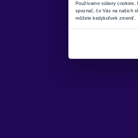
Používame súbory cookies. N
spoznať, čo Vás na našich s
môžete kedykoľvek zmeniť.