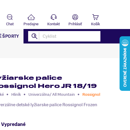
Predajňa
T
Chat
Predajne
Kontakt
Prihlásiť
Košík
É ŠPORTY
yžiarske palice
ossignol Hero JR 18/19
ké
Hliník
Univerzálna/ All Mountain
Rossignol
erzálne detské lyžiarske palice Rossignol Frozen
Vypredané