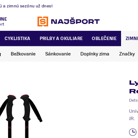
B
zatvorená.
Otvárame dnes o 09:00.
JNE
ort
CYKLISTIKA
PRILBY A OKULIARE
OBLEČENIE
ZIMN
g
Bežkovanie
Sánkovanie
Doplnky zima
Značky
L
R
Dets
Univ
JR.