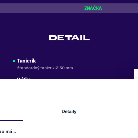
ZNAČKA
DETAIL
Tanierik
štandardný tanierik Ø 50 mm
Pútko
klasické pútko
Detaily
ko má...