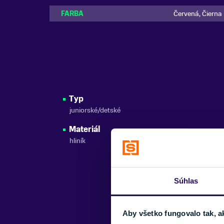
FARBA
Červená, Čierna
Typ
juniorské/detské
Materiál
hliník
Súhlas
Aby všetko fungovalo tak, a