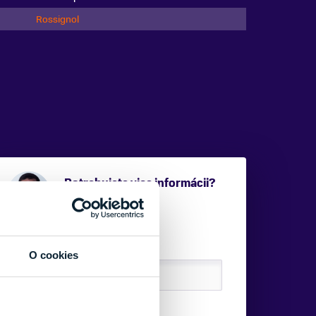
Rossignol
Potrebujete viac informácii?
Sme tu pre vás.
VAŠE MENO:
O cookies
E-MAIL: