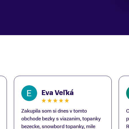
Eva Veľká
Zakupila som si dnes v tomto
C
obchode bezky s viazanim, topanky
p
bezecke, snowbord topanky, mile
R