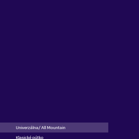
Univerzálna/ All Mountain
Klasické pútko