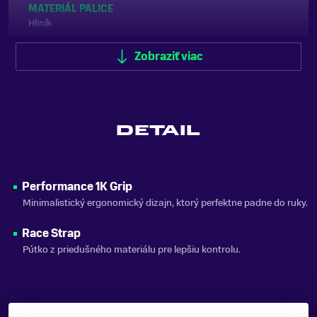
MATERIÁL PALICE
Hliník
UPÍNACÍ SYSTÉM
Zobraziť viac
Klasické pútko
FARBA
Čierna
DETAIL
ZNAČKA
Fischer
Zobraziť menej
Performance 1K Grip
Minimalistický ergonomický dizajn, ktorý perfektne padne do ruky.
Race Strap
Pútko z priedušného materiálu pre lepšiu kontrolu.