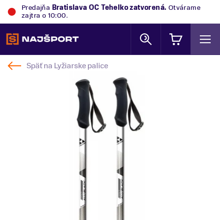
Predajňa
Bratislava OC Tehelko
zatvorená.
Otvárame
zajtra o 10:00.
Späť na
Lyžiarske palice