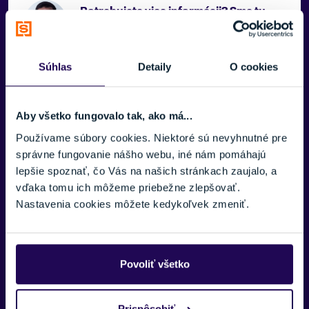
Potrebujete viac informácii? Sme tu
pre vás.
VAŠE MENO:
Súhlas
Detaily
O cookies
Aby všetko fungovalo tak, ako má...
E-MAIL:
Používame súbory cookies. Niektoré sú nevyhnutné pre
správne fungovanie nášho webu, iné nám pomáhajú
lepšie spoznať, čo Vás na našich stránkach zaujalo, a
TELEFÓNNE ČÍSLO:
vďaka tomu ich môžeme priebežne zlepšovať.
Zobraziť viac
Nastavenia cookies môžete kedykoľvek zmeniť.
SPRÁVA:
Povoliť všetko
Prispôsobiť