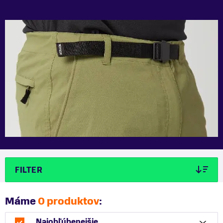
FILTER
Máme
0 produktov
:
Najobľúbenejšie