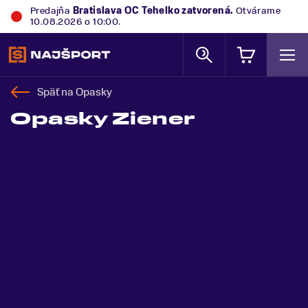
Predajňa
Bratislava OC Tehelko
zatvorená.
Otvárame
10.08.2026 o 10:00.
Späť na
Opasky
Opasky Ziener