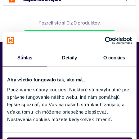
Pozreli ste si 0 z 0 produktov.
Predajne Najšport
Súhlas
Detaily
O cookies
Aby všetko fungovalo tak, ako má...
Používame súbory cookies. Niektoré sú nevyhnutné pre
správne fungovanie nášho webu, iné nám pomáhajú
lepšie spoznať, čo Vás na našich stránkach zaujalo, a
vďaka tomu ich môžeme priebežne zlepšovať.
Nastavenia cookies môžete kedykoľvek zmeniť.
Kubínska hoľa