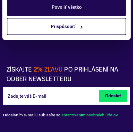
Trenčín
Povoliť všetko
Prispôsobiť
Bratislava - OC Tehelko
Trek Flagship Store Bratislava
ZÍSKAJTE
2% ZĽAVU
PO PRIHLÁSENÍ NA
ODBER NEWSLETTERU
Zadajte váš E-mail
Odoslať
Odoslaním e-mailu súhlasíte so
spracovaním osobných údajov