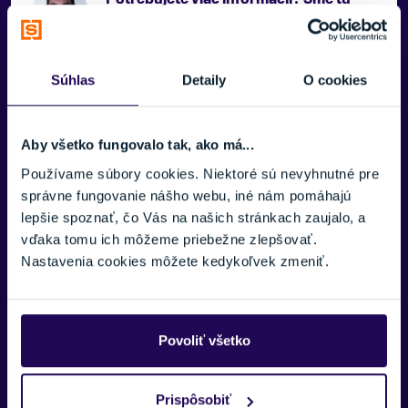
pre vás.
VAŠE MENO:
Súhlas
Detaily
O cookies
E-MAIL:
Aby všetko fungovalo tak, ako má...
Používame súbory cookies. Niektoré sú nevyhnutné pre
správne fungovanie nášho webu, iné nám pomáhajú
lepšie spoznať, čo Vás na našich stránkach zaujalo, a
TELEFÓNNE ČÍSLO:
Zobraziť viac
vďaka tomu ich môžeme priebežne zlepšovať.
Nastavenia cookies môžete kedykoľvek zmeniť.
SPRÁVA:
Povoliť všetko
Prispôsobiť