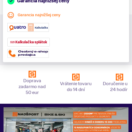
Garancia najnižšej ceny
Garancia najnižšej ceny
Kalkulačka splátok
Doprava
Vrátenie tovaru
Doručenie už 
zadarmo nad
do 14 dní
24 hodín
50 eur