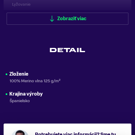
Lyžovanie
ZNAČKA
Zobraziť viac
Buff
Zobraziť menej
DETAIL
Zloženie
100% Merino vlna 125 g/m²
Krajina výroby
Španielsko
Potrebujete viac informácii? Sme tu