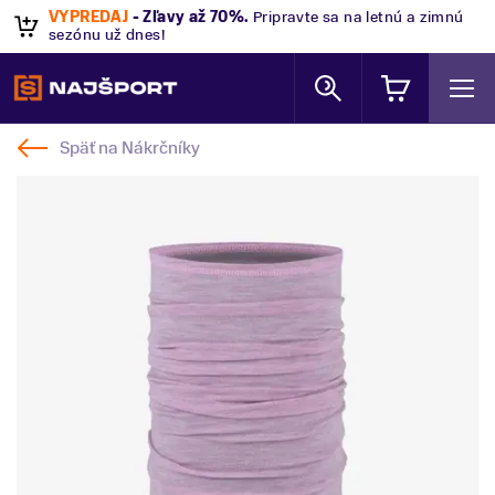
VÝPREDAJ
- Zľavy až 70%
.
Pripravte sa na letnú a zimnú
sezónu už dnes!
Späť na
Nákrčníky