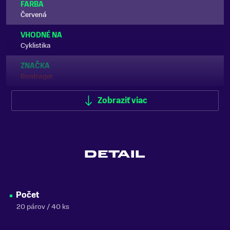
FARBA
Červená
VHODNÉ NA
Cyklistika
ZNAČKA
Bontrager
Zobraziť viac
Zobraziť menej
DETAIL
Počet
20 párov / 40 ks