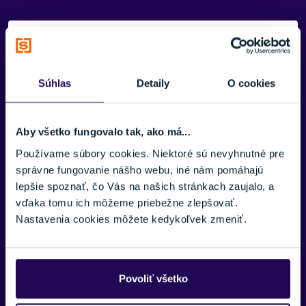
Potrebujete viac informácii? Sme tu
pre vás.
Súhlas
Detaily
O cookies
VAŠE MENO:
Aby všetko fungovalo tak, ako má...
E-MAIL:
Používame súbory cookies. Niektoré sú nevyhnutné pre
správne fungovanie nášho webu, iné nám pomáhajú
lepšie spoznať, čo Vás na našich stránkach zaujalo, a
vďaka tomu ich môžeme priebežne zlepšovať.
TELEFÓNNE ČÍSLO:
Nastavenia cookies môžete kedykoľvek zmeniť.
Zobraziť viac
SPRÁVA:
Povoliť všetko