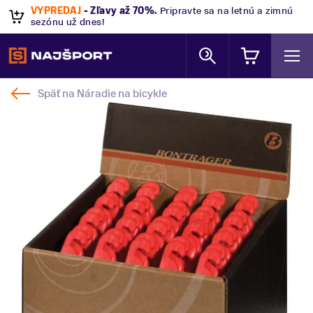
VÝPREDAJ
- Zľavy až 70%
.
Pripravte sa na letnú a zimnú
sezónu už dnes!
Späť na
Náradie na bicykle