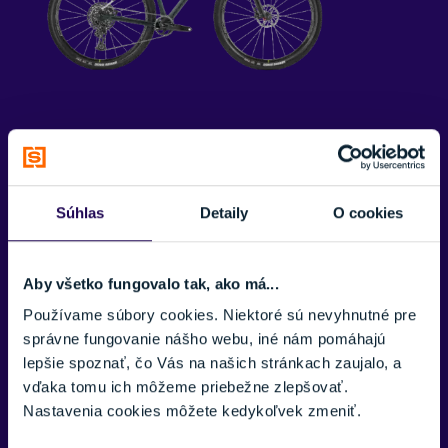
Spoznajte
bicykel
Mondraker F-Podium
F-PODIUM R je reprezentáciou celoodpruženého bicykla na
cross country a XC. S 100 mm zdvihu zadného kolesa a 110
Súhlas
Detaily
O cookies
mm vpredu, dokáže šliapať s účinnosťou hardtailu, ale keď
príde na klesanie, poskytuje správnu mieru tlmenia nárazov.
Jeho vizitkou je trakcia, ktorú zabezpečuje systém
ZERO
Aby všetko fungovalo tak, ako má...
SUSPENSION SYSTEM
. Ak k systému ZERO pridáme našu
Používame súbory cookies. Niektoré sú nevyhnutné pre
technológiu FORWARD GEOMETRY a rám vyrobený zo
správne fungovanie nášho webu, iné nám pomáhajú
STEALTH AIR FULL CARBON
, získate XC bicykel, ktorý sa
lepšie spoznať, čo Vás na našich stránkach zaujalo, a
nachádza niekde medzi F-PODIUM DC, ktorý súťaží vo
vďaka tomu ich môžeme priebežne zlepšovať.
Svetovom pohári, a PODIUM, ako vlajkovú loď špičkových
Nastavenia cookies môžete kedykoľvek zmeniť.
hardtailov.