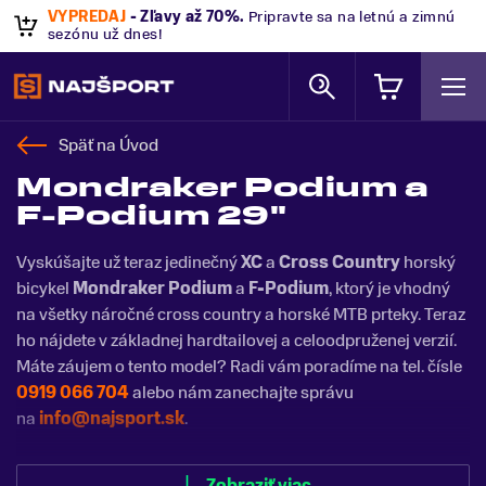
VÝPREDAJ
- Zľavy až 70%
.
Pripravte sa na letnú a zimnú
sezónu už dnes!
Späť na
Úvod
Mondraker Podium a
F-Podium 29"
Vyskúšajte už teraz jedinečný
XC
a
Cross Country
horský
bicykel
Mondraker Podium
a
F-Podium
, ktorý je vhodný
na všetky náročné cross country a horské MTB prteky. Teraz
ho nájdete v základnej hardtailovej a celoodpruženej verzií.
Máte záujem o tento model? Radi vám poradíme na tel. čísle
0919 066 704
alebo nám zanechajte správu
na
info@najsport.sk
.