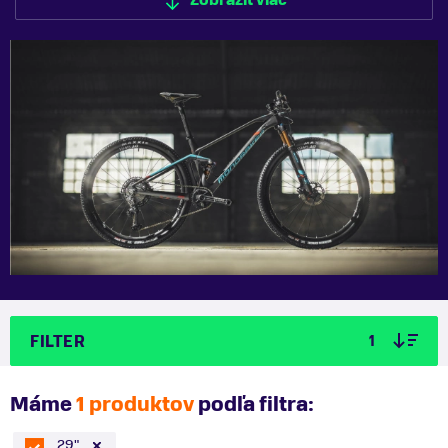
Zobraziť viac
Zobraziť menej
FILTER
1
Máme
1 produktov
podľa filtra:
29"