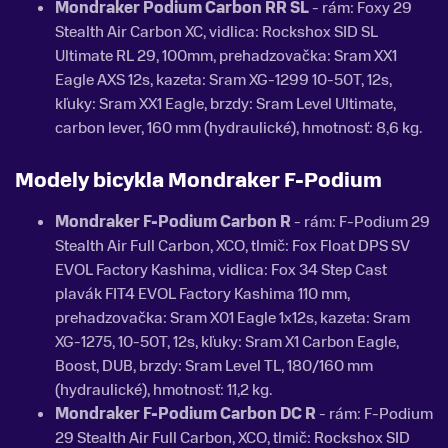
Mondraker Podium Carbon RR SL
- rám: Foxy 29
Stealth Air Carbon XC, vidlica:
Rockshox SID SL
Ultimate RL 29, 100mm
, prehadzovačka:
Sram XX1
Eagle AXS 12s
, kazeta: S
ram XG-1299 10-50T, 12s
,
kľuky:
Sram XX1 Eagle
, brzdy:
Sram Level Ultimate,
carbon lever
, 160 mm (hydraulické), hmotnosť: 8,6 kg.
Modely bicykla
Mondraker F-Podium
Mondraker F-Podium Carbon R
- rám: F-Podium 29
Stealth Air Full Carbon, XCO, tlmič: Fox Float DPS SV
EVOL Factory Kashima, vidlica: Fox 34 Step Cast
plavák FIT4 EVOL Factory Kashima 110 mm,
prehadzovačka: Sram X01 Eagle 1x12s, kazeta: Sram
XG-1275, 10-50T, 12s, kľuky: Sram X1 Carbon Eagle,
Boost, DUB, brzdy: Sram Level TL, 180/160 mm
(hydraulické), hmotnosť: 11,2 kg.
Mondraker F-Podium Carbon DC R
- rám: F-Podium
29 Stealth Air Full Carbon, XCO, tlmič:
Rockshox SID