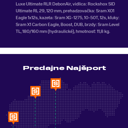
Luxe Ultimate RLR DebonAir
, vidlica:
Rockshox SID
Ultimate RL 29, 120 mm
, prehadzovačka:
Sram X01
Eagle
1x12s, kazeta: Sram XG-1275, 10-50T, 12s, kľuky:
Sram X1 Carbon Eagle, Boost, DUB, brzdy: Sram Level
TL, 180/160 mm (hydraulické), hmotnosť: 11,8 kg.
Predajne Najšport