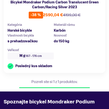
Bicykel Mondraker Podium Carbon Translucent Green
Carbon/Racing Silver 2023
2590,04 €
4199,00 €
-38 %
Kategória
Materiál rámu
Horské bicykle
Karbón
Vlastnosti bicykla
Nosnosť
s prehadzovačkou
do 150 kg
Veľkosť
M
167 - 176 cm
Posledný kus skladom
Pozreli ste si 1 z 1 produktov.
Spoznajte bicykel Mondraker Podium