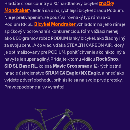
Hľadáte cross country a XC hardtailový bicykel
značky
Mondraker
? Jedná sa o najrýchlejší bicykel z radu Podium.
Nie je prekvapením, že používa rovnaký typ rámu ako
Podium RR SL.
Bicykel Mondraker
vzhľadom na jeho rám je
špičkový v porovnaní s konkurenciou. Rám vážiaci menej
ako 800 gramov robí z PODIUM ľahký bicykel, ako žiadny iný
za svoju cenu. A čo viac, vďaka STEALTH CARBON AIR, ktorý
je optimalizovaný pre PODIUM, pohltí chvenie ako nikto iný a
navyše je super agilný. Pridajte k tomu vidlicu
RockShox
SID SL Base RL
, kolesá
Mavic Crossmax
a 12-rýchlostné
hnacie ústrojenstvo
SRAM GX Eagle/NX Eagle
, a hneď ako
vyjdete z dverí obchodu, prihlásite sa na svoje prvé preteky.
Pravdepodobne aj vy vyhráte!