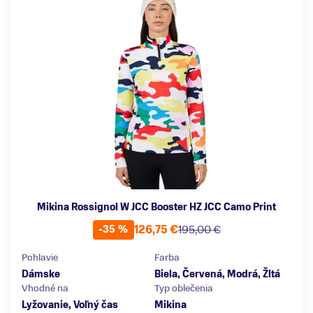
Mikina Rossignol W JCC Booster HZ JCC Camo Print
126,75 €
195,00 €
-35 %
Pohlavie
Farba
Dámske
Biela, Červená, Modrá, Žltá
Vhodné na
Typ oblečenia
Lyžovanie, Voľný čas
Mikina