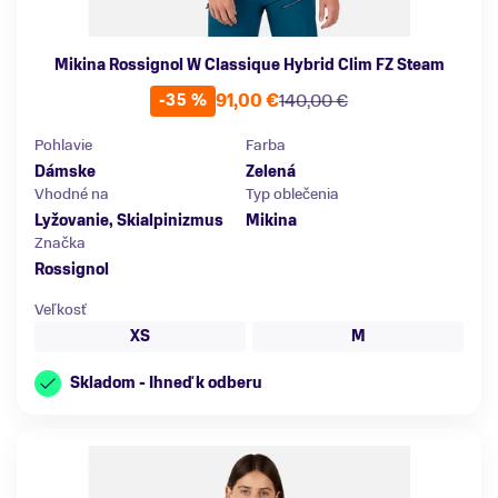
Mikina Rossignol W Classique Hybrid Clim FZ Steam
91,00 €
140,00 €
-35 %
Pohlavie
Farba
Dámske
Zelená
Vhodné na
Typ oblečenia
Lyžovanie, Skialpinizmus
Mikina
Značka
Rossignol
Veľkosť
XS
M
Skladom - Ihneď k odberu