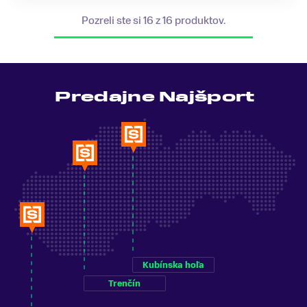
Pozreli ste si 16 z 16 produktov.
Predajne Najšport
Kubínska hoľa
Trenčín