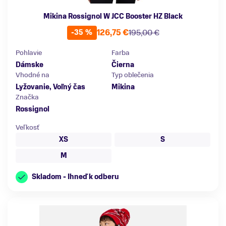
Mikina Rossignol W JCC Booster HZ Black
126,75 €
195,00 €
-35 %
Pohlavie
Farba
Dámske
Čierna
Vhodné na
Typ oblečenia
Lyžovanie, Voľný čas
Mikina
Značka
Rossignol
Veľkosť
XS
S
M
Skladom - Ihneď k odberu