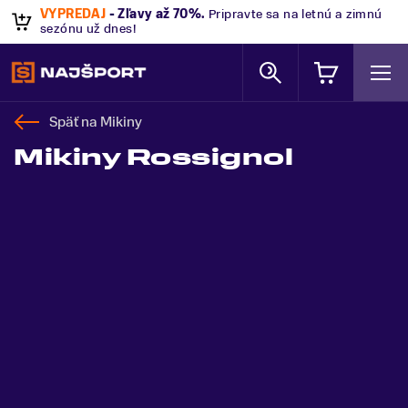
VÝPREDAJ
- Zľavy až 70%
.
Pripravte sa na letnú a zimnú
sezónu už dnes!
Späť na
Mikiny
Mikiny Rossignol