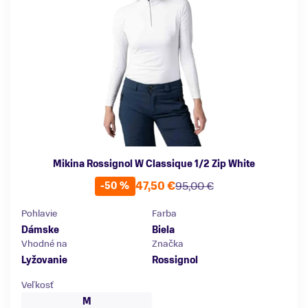
Mikina Rossignol W Classique 1/2 Zip White
47,50 €
95,00 €
-50 %
Pohlavie
Farba
Dámske
Biela
Vhodné na
Značka
Lyžovanie
Rossignol
Veľkosť
M