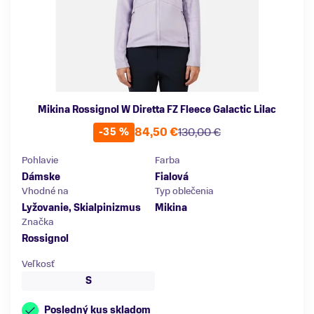
Mikina Rossignol W Diretta FZ Fleece Galactic Lilac
84,50 €
130,00 €
-35 %
Pohlavie
Farba
Dámske
Fialová
Vhodné na
Typ oblečenia
Lyžovanie, Skialpinizmus
Mikina
Značka
Rossignol
Veľkosť
S
Posledný kus skladom