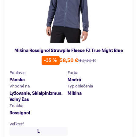
Mikina Rossignol Strawpile Fleece FZ True Night Blue
58,50 €
90,00 €
-35 %
Pohlavie
Farba
Pánske
Modrá
Vhodné na
Typ oblečenia
Lyžovanie, Skialpinizmus,
Mikina
Voľný čas
Značka
Rossignol
Veľkosť
L