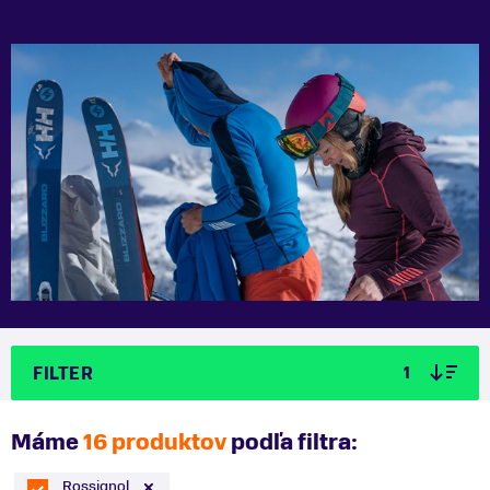
FILTER
1
Máme
16 produktov
podľa filtra:
Rossignol