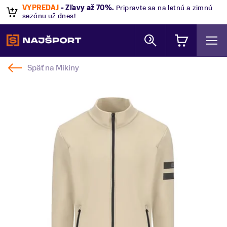
VÝPREDAJ
- Zľavy až 70%
.
Pripravte sa na letnú a zimnú
sezónu už dnes!
Späť na
Mikiny