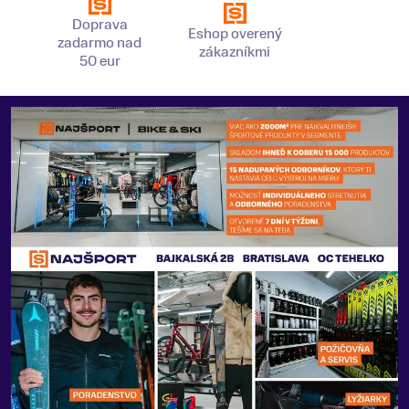
Doprava
Eshop overený
zadarmo nad
zákazníkmi
50 eur