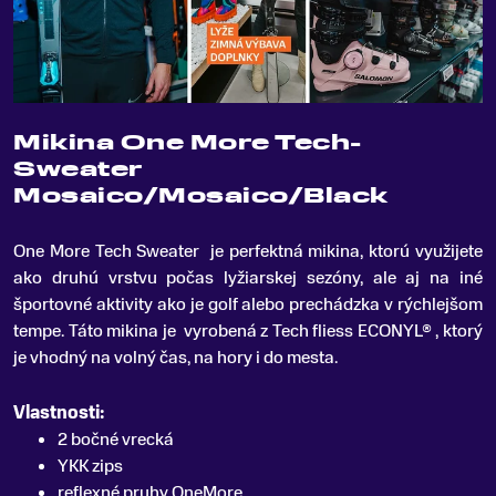
Mikina One More Tech-
Sweater
Mosaico/Mosaico/Black
One More Tech Sweater je perfektná mikina, ktorú využijete
ako druhú vrstvu počas lyžiarskej sezóny, ale aj na iné
športovné aktivity ako je golf alebo prechádzka v rýchlejšom
tempe
.
Táto mikina je vyrobená z Tech fliess ECONYL® , ktorý
je vhodný na volný čas, na hory i do mesta.
Vlastnosti:
2 bočné vrecká
YKK zips
reflexné pruhy OneMore