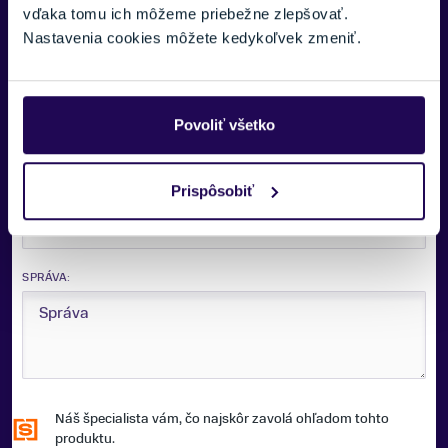
vďaka tomu ich môžeme priebežne zlepšovať.
VAŠE MENO:
Nastavenia cookies môžete kedykoľvek zmeniť.
E-MAIL:
Povoliť všetko
Zobraziť viac
Prispôsobiť
TELEFÓNNE ČÍSLO:
SPRÁVA:
Náš špecialista vám, čo najskôr zavolá ohľadom tohto
produktu.