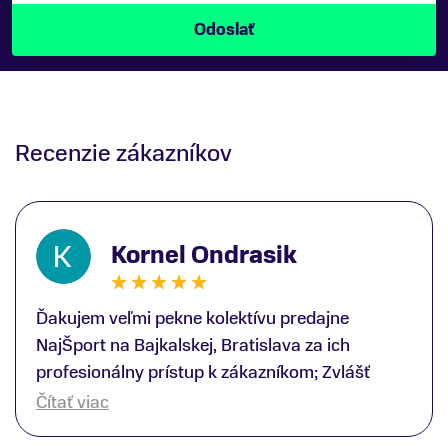
Recenzie zákazníkov
Kornel Ondrasik
Ďakujem veľmi pekne kolektívu predajne
NajŠport na Bajkalskej, Bratislava za ich
profesionálny prístup k zákazníkom; Zvlášť
ďakujem špecialistovi Martinovi Gunišovi za
Čítať viac
jeho odbornú pomoc pri kúpe nových lyží a