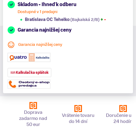
Skladom - Ihneď k odberu
Dostupné v 1 predajni
Bratislava OC Tehelko
(Bajkalská 2/B)
+
-
Garancia najnižšej ceny
Garancia najnižšej ceny
Kalkulačka splátok
Doprava
Vrátenie tovaru
Doručenie už 
zadarmo nad
do 14 dní
24 hodín
50 eur