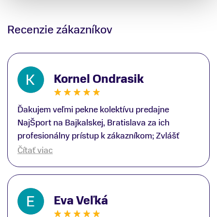
Recenzie zákazníkov
Kornel Ondrasik
Ďakujem veľmi pekne kolektívu predajne
NajŠport na Bajkalskej, Bratislava za ich
profesionálny prístup k zákazníkom; Zvlášť
ďakujem špecialistovi Martinovi Gunišovi za
Čítať viac
jeho odbornú pomoc pri kúpe nových lyží a
lyžiarskej obuvi, ako aj prilby.. všetko značka
Atomic; Pán Martin Guniš mi svojou
Eva Veľká
odbornosťou otvoril nové obzory a dozvedel
som sa, vďaka jeho profesionálnemu prístupu k