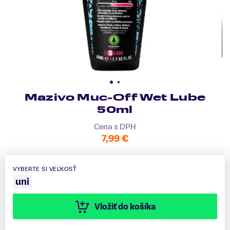
Mazivo Muc-Off Wet Lube
50ml
Cena s DPH
7,99 €
VYBERTE SI VEĽKOSŤ
uni
Vložiť do košíka