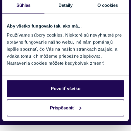
E-MAIL:
Súhlas
Detaily
O cookies
Aby všetko fungovalo tak, ako má...
TELEFÓNNE ČÍSLO:
Používame súbory cookies. Niektoré sú nevyhnutné pre
správne fungovanie nášho webu, iné nám pomáhajú
lepšie spoznať, čo Vás na našich stránkach zaujalo, a
SPRÁVA:
vďaka tomu ich môžeme priebežne zlepšovať.
Nastavenia cookies môžete kedykoľvek zmeniť.
Povoliť všetko
Náš špecialista vám, čo najskôr zavolá ohľadom tohto
produktu.
Prispôsobiť