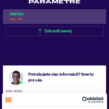
PARAMETRE
ZNAČKA
Muc-Off
Zobraziť menej
Potrebujete viac informácii? Sme tu
pre vás.
VAŠE MENO: