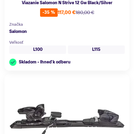
Viazanie Salomon N Strive 12 Gw Black/Silver
117,00 €
180,00 €
-35 %
Značka
Salomon
Veľkosť
L100
L115
Skladom - Ihneď k odberu