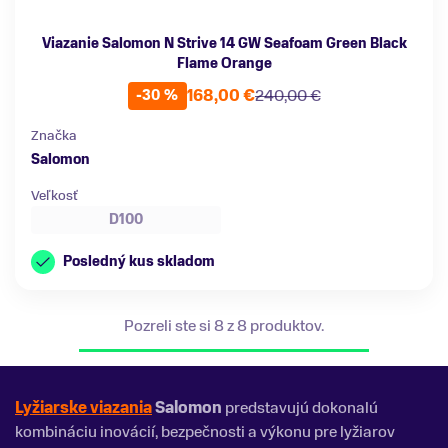
Viazanie Salomon N Strive 14 GW Seafoam Green Black
Flame Orange
168,00 €
240,00 €
-30 %
Značka
Salomon
Veľkosť
D100
Posledný kus skladom
Pozreli ste si 8 z 8 produktov.
Lyžiarske viazania
Salomon
predstavujú dokonalú
kombináciu inovácií, bezpečnosti a výkonu pre lyžiarov