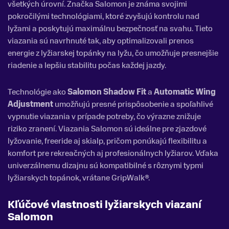
všetkých úrovní. Značka Salomon je známa svojimi
pokročilými technológiami, ktoré zvyšujú kontrolu nad
lyžami a poskytujú maximálnu bezpečnosť na svahu. Tieto
viazania sú navrhnuté tak, aby optimalizovali prenos
energie z lyžiarskej topánky na lyžu, čo umožňuje presnejšie
riadenie a lepšiu stabilitu počas každej jazdy.
Technológie ako
Salomon Shadow Fit
a
Automatic Wing
Adjustment
umožňujú presné prispôsobenie a spoľahlivé
vypnutie viazania v prípade potreby, čo výrazne znižuje
riziko zranení. Viazania Salomon sú ideálne pre zjazdové
lyžovanie, freeride aj skialp, pričom ponúkajú flexibilitu a
komfort pre rekreačných aj profesionálnych lyžiarov. Vďaka
univerzálnemu dizajnu sú kompatibilné s rôznymi typmi
lyžiarskych topánok, vrátane GripWalk®.
Kľúčové vlastnosti lyžiarskych viazaní
Salomon