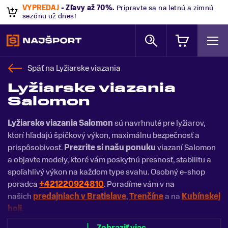
VÝPREDAJ
- Zľavy až 70%
.
Pripravte sa na letnú a zimnú
sezónu už dnes!
Späť na
Lyžiarske viazania
Lyžiarske viazania
Salomon
Lyžiarske viazania Salomon
sú navrhnuté pre lyžiarov,
ktorí hľadajú špičkový výkon, maximálnu bezpečnosť a
prispôsobivosť.
Prezrite si našu ponuku
viazaní Salomon
a objavte modely, ktoré vám poskytnú presnosť, stabilitu a
spoľahlivý výkon na každom type svahu. Osobný e-shop
poradca
+421220924810
. Poradíme vám v na
našich
predajniach v Bratislave
,
Trenčíne
a na
Kubínskej
holi
.