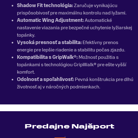
Shadow Fit technológia:
Zaručuje vynikajúcu
prispôsobivosť pre maximálnu kontrolu nad lyžami.
Automatic Wing Adjustment:
Automatické
nastavenie viazania pre bezpečné uchytenie lyžiarskej
topánky.
Vysoká presnosť a stabilita:
Efektívny prenos
energie pre lepšie riadenie a stabilitu počas zjazdu.
Kompatibilita s GripWalk®:
Možnosť použitia s
topánkami s technológiou GripWalk® pre ešte vyšší
komfort.
Odolnosť a spoľahlivosť:
Pevná konštrukcia pre dlhú
životnosť aj v náročných podmienkach.
Predajne Najšport