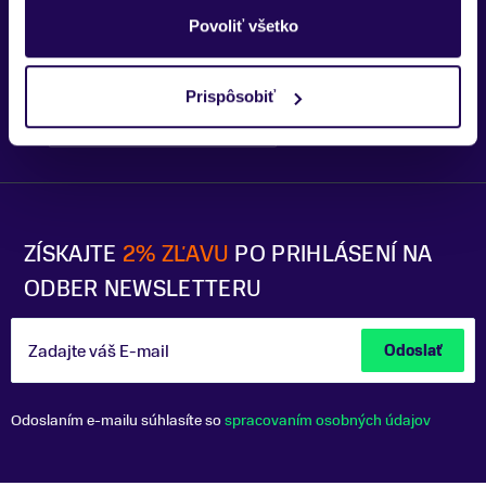
Trenčín
Povoliť všetko
Prispôsobiť
Bratislava - OC Tehelko
Trek Flagship Store Bratislava
ZÍSKAJTE
2% ZĽAVU
PO PRIHLÁSENÍ NA
ODBER NEWSLETTERU
Zadajte váš E-mail
Odoslať
Odoslaním e-mailu súhlasíte so
spracovaním osobných údajov