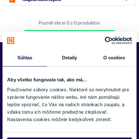
Pozreli ste si 0 z 0 produktov.
Predajne Najšport
Súhlas
Detaily
O cookies
Aby všetko fungovalo tak, ako má...
Používame súbory cookies. Niektoré sú nevyhnutné pre
správne fungovanie nášho webu, iné nám pomáhajú
lepšie spoznať, čo Vás na našich stránkach zaujalo, a
vďaka tomu ich môžeme priebežne zlepšovať.
Nastavenia cookies môžete kedykoľvek zmeniť.
Kubínska hoľa