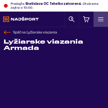
Predajňa
Bratislava OC Tehelko
zatvorená.
Otvárame
zajtra o 10:00.
Späť na
Lyžiarske viazania
Lyžiarske viazania
Armada