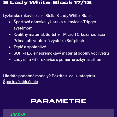
S Lady White-Black 17/18
Lyžiarske rukavice Leki Stella S Lady White-Black
.
Športová dámska lyžiarska rukavica s Trigger
systémom
Kvalitný materiál: Softshell, Micro TC, koža, izolácia
PrimaLoft, vnútorná výstelka Softplush
Teplé a spoľahlivé
SOFT-TEX je nepremokavý materiál odolný voči vetru
Lady slim Fit - rukavice s pomerne úzkym strihom
Hľadáte podobné modely? Pozrite si celú kategóriu
Športové oblečenie
PARAMETRE
ZNAČKA