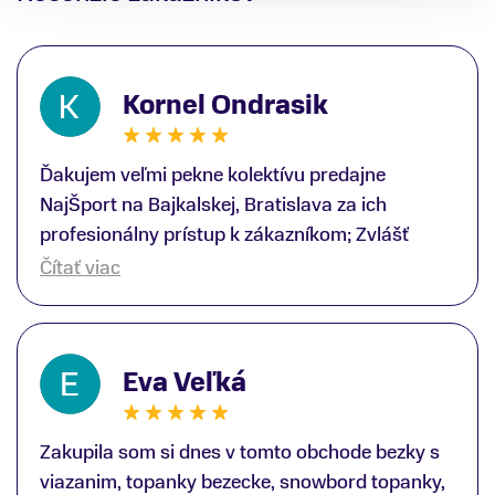
Kornel Ondrasik
Ďakujem veľmi pekne kolektívu predajne
NajŠport na Bajkalskej, Bratislava za ich
profesionálny prístup k zákazníkom; Zvlášť
ďakujem špecialistovi Martinovi Gunišovi za
Čítať viac
jeho odbornú pomoc pri kúpe nových lyží a
lyžiarskej obuvi, ako aj prilby.. všetko značka
Atomic; Pán Martin Guniš mi svojou
Eva Veľká
odbornosťou otvoril nové obzory a dozvedel
som sa, vďaka jeho profesionálnemu prístupu k
zákazníkovi, up-to-date informácie o nových
Zakupila som si dnes v tomto obchode bezky s
trendoch v lyžiarských technológiách; Z
viazanim, topanky bezecke, snowbord topanky,