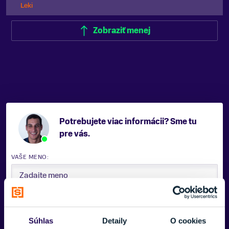
Leki
Zobraziť menej
Potrebujete viac informácii? Sme tu
pre vás.
VAŠE MENO:
E-MAIL:
Súhlas
Detaily
O cookies