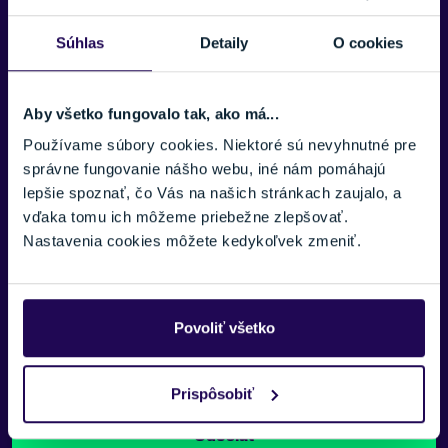
Zobraziť menej
Súhlas
Detaily
O cookies
E-MAIL:
Aby všetko fungovalo tak, ako má...
Používame súbory cookies. Niektoré sú nevyhnutné pre
TELEFÓNNE ČÍSLO:
správne fungovanie nášho webu, iné nám pomáhajú
lepšie spoznať, čo Vás na našich stránkach zaujalo, a
vďaka tomu ich môžeme priebežne zlepšovať.
SPRÁVA:
Nastavenia cookies môžete kedykoľvek zmeniť.
Povoliť všetko
Náš špecialista vám, čo najskôr zavolá ohľadom tohto
Prispôsobiť
produktu.