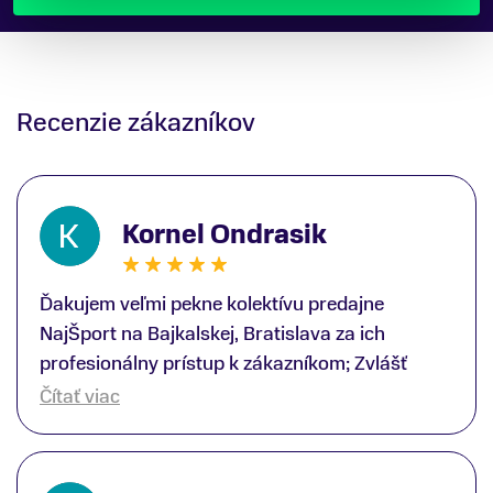
Recenzie zákazníkov
Kornel Ondrasik
Ďakujem veľmi pekne kolektívu predajne
NajŠport na Bajkalskej, Bratislava za ich
profesionálny prístup k zákazníkom; Zvlášť
ďakujem špecialistovi Martinovi Gunišovi za
Čítať viac
jeho odbornú pomoc pri kúpe nových lyží a
lyžiarskej obuvi, ako aj prilby.. všetko značka
Atomic; Pán Martin Guniš mi svojou