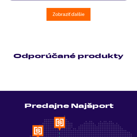
všetky moje otázky odpovedal bez zaváhania.
Ešte raz ďakujem.
Zobraziť ďalšie
Odporúčané produkty
Predajne Najšport