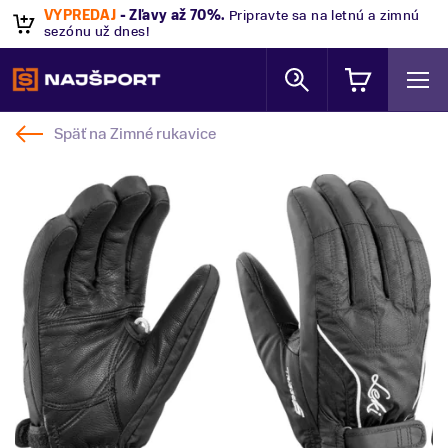
VÝPREDAJ
- Zľavy až 70%
.
Pripravte sa na letnú a zimnú
sezónu už dnes!
Späť na
Zimné rukavice